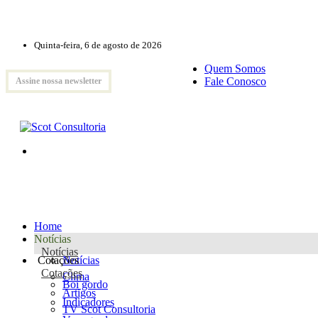
Quinta-feira, 6 de agosto de 2026
Quem Somos
Fale Conosco
Assine nossa newsletter
Home
Notícias
Notícias
Cotações
Notícias
Cotações
Clima
Boi gordo
Artigos
Indicadores
TV Scot Consultoria