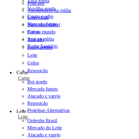
Vaca gorda
Podcasts
Novilha gorda
Agronegócio na mídia
Couro e sebo
Entrevistas
Mercado futuro
Agro sustentável
Cartas
Boi no mundo
Scot na mídia
Atacado
Radar Sanitário
Equivalentes
Leite
Grãos
Reposição
Carne
Carne
Boi gordo
Mercado futuro
Atacado e varejo
Reposição
Proteínas Alternativas
Leite
Leite
Ordenha Brasil
Mercado do Leite
Atacado e varejo