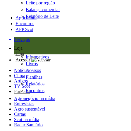
Leite por região
Balança comercial
Relatório de Leite
Agricultura
Encontros
APP Scot
Serviços
Loja
Loja
Informativos
Acessar
Livros
Notícias
Acessos
Clima
Planilhas
Artigos
Relatórios
TV Scot
Encontros
Podcasts
Agronegócio na mídia
Entrevistas
Agro sustentável
Cartas
Scot na mídia
Radar Sanitário