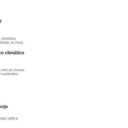
t
 ministrou
iralta, no Pará.
o climático
, com as chuvas
l nordestino.
soja
entre 1999 e