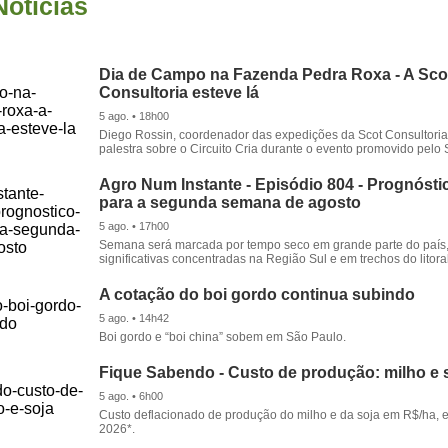
Notícias
Dia de Campo na Fazenda Pedra Roxa - A Sco
Consultoria esteve lá
5 ago. • 18h00
Diego Rossin, coordenador das expedições da Scot Consultoria,
palestra sobre o Circuito Cria durante o evento promovido pelo S
Agro Num Instante - Episódio 804 - Prognóstic
para a segunda semana de agosto
5 ago. • 17h00
Semana será marcada por tempo seco em grande parte do país
significativas concentradas na Região Sul e em trechos do litora
A cotação do boi gordo continua subindo
5 ago. • 14h42
Boi gordo e “boi china” sobem em São Paulo.
Fique Sabendo - Custo de produção: milho e 
5 ago. • 6h00
Custo deflacionado de produção do milho e da soja em R$/ha, 
2026*.