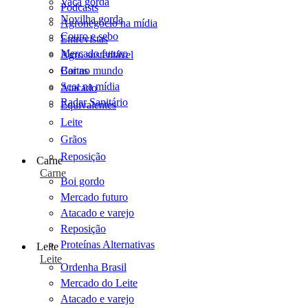
Vaca gorda
Podcasts
Novilha gorda
Agronegócio na mídia
Couro e sebo
Entrevistas
Mercado futuro
Agro sustentável
Cartas
Boi no mundo
Scot na mídia
Atacado
Radar Sanitário
Equivalentes
Leite
Grãos
Reposição
Carne
Carne
Boi gordo
Mercado futuro
Atacado e varejo
Reposição
Proteínas Alternativas
Leite
Leite
Ordenha Brasil
Mercado do Leite
Atacado e varejo