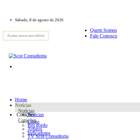
Sábado, 8 de agosto de 2026
Quem Somos
Fale Conosco
Assine nossa newsletter
Home
Notícias
Notícias
Cotações
Notícias
Cotações
Clima
Boi gordo
Artigos
Indicadores
TV Scot Consultoria