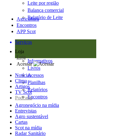
Leite por região
Balança comercial
Relatório de Leite
Agricultura
Encontros
APP Scot
Serviços
Loja
Loja
Informativos
Acessar
Livros
Notícias
Acessos
Clima
Planilhas
Artigos
Relatórios
TV Scot
Encontros
Podcasts
Agronegócio na mídia
Entrevistas
Agro sustentável
Cartas
Scot na mídia
Radar Sanitário