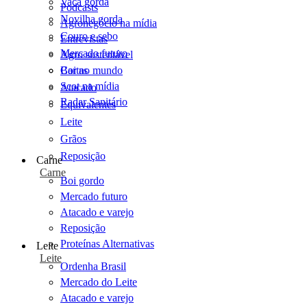
Vaca gorda
Podcasts
Novilha gorda
Agronegócio na mídia
Couro e sebo
Entrevistas
Mercado futuro
Agro sustentável
Cartas
Boi no mundo
Scot na mídia
Atacado
Radar Sanitário
Equivalentes
Leite
Grãos
Reposição
Carne
Carne
Boi gordo
Mercado futuro
Atacado e varejo
Reposição
Proteínas Alternativas
Leite
Leite
Ordenha Brasil
Mercado do Leite
Atacado e varejo