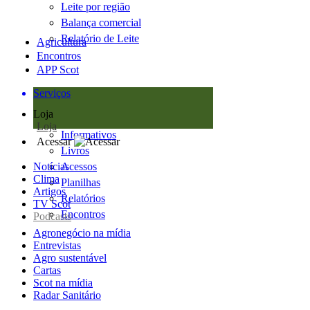
Leite por região
Balança comercial
Relatório de Leite
Agricultura
Encontros
APP Scot
Serviços
Loja
Loja
Informativos
Acessar
Livros
Notícias
Acessos
Clima
Planilhas
Artigos
Relatórios
TV Scot
Encontros
Podcasts
Agronegócio na mídia
Entrevistas
Agro sustentável
Cartas
Scot na mídia
Radar Sanitário