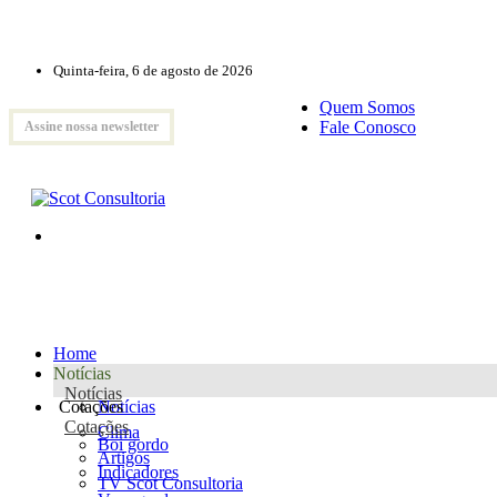
Quinta-feira, 6 de agosto de 2026
Quem Somos
Fale Conosco
Assine nossa newsletter
Home
Notícias
Notícias
Cotações
Notícias
Cotações
Clima
Boi gordo
Artigos
Indicadores
TV Scot Consultoria