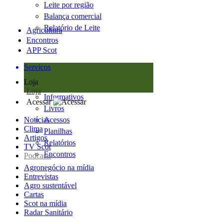
Leite por região
Balança comercial
Relatório de Leite
Agricultura
Encontros
APP Scot
Serviços
Loja
Loja
Informativos
Acessar
Livros
Notícias
Acessos
Clima
Planilhas
Artigos
Relatórios
TV Scot
Encontros
Podcasts
Agronegócio na mídia
Entrevistas
Agro sustentável
Cartas
Scot na mídia
Radar Sanitário