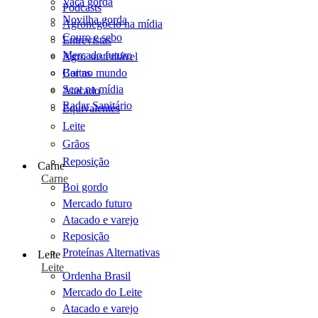
Vaca gorda
Podcasts
Novilha gorda
Agronegócio na mídia
Couro e sebo
Entrevistas
Mercado futuro
Agro sustentável
Cartas
Boi no mundo
Scot na mídia
Atacado
Radar Sanitário
Equivalentes
Leite
Grãos
Reposição
Carne
Carne
Boi gordo
Mercado futuro
Atacado e varejo
Reposição
Proteínas Alternativas
Leite
Leite
Ordenha Brasil
Mercado do Leite
Atacado e varejo