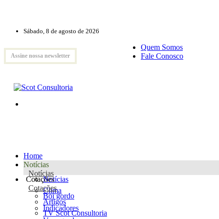
Sábado, 8 de agosto de 2026
Quem Somos
Fale Conosco
Assine nossa newsletter
Home
Notícias
Notícias
Cotações
Notícias
Cotações
Clima
Boi gordo
Artigos
Indicadores
TV Scot Consultoria