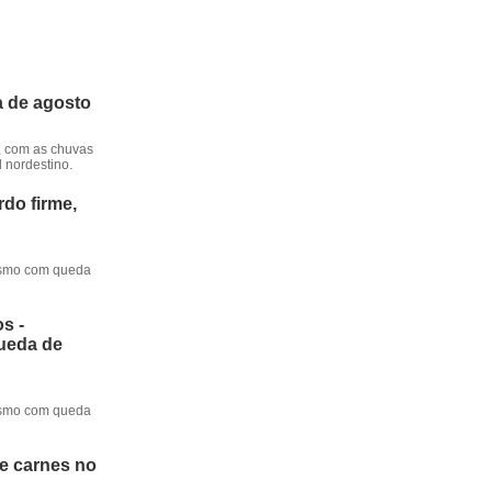
a de agosto
, com as chuvas
l nordestino.
do firme,
mesmo com queda
s -
queda de
mesmo com queda
de carnes no