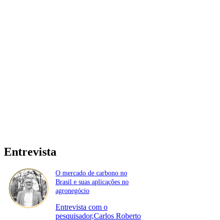
Entrevista
O mercado de carbono no
Brasil e suas aplicações no
agronegócio
Entrevista com o
pesquisador,Carlos Roberto