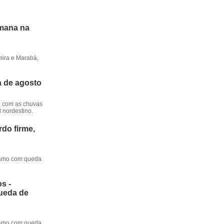
emana na
mira e Marabá,
a de agosto
, com as chuvas
l nordestino.
do firme,
mesmo com queda
s -
queda de
mesmo com queda