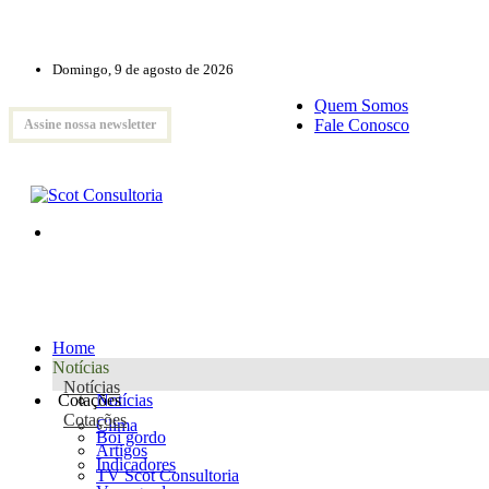
Domingo, 9 de agosto de 2026
Quem Somos
Fale Conosco
Assine nossa newsletter
Home
Notícias
Notícias
Cotações
Notícias
Cotações
Clima
Boi gordo
Artigos
Indicadores
TV Scot Consultoria