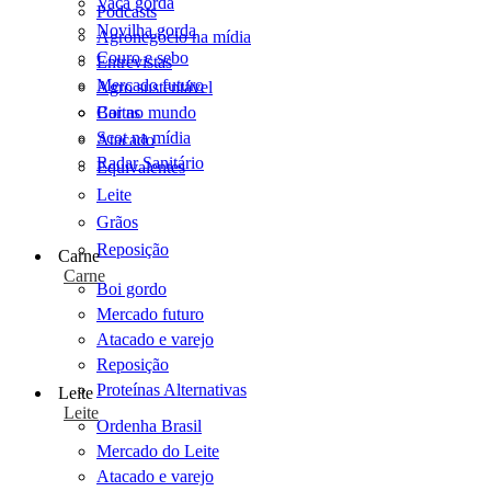
Vaca gorda
Podcasts
Novilha gorda
Agronegócio na mídia
Couro e sebo
Entrevistas
Mercado futuro
Agro sustentável
Cartas
Boi no mundo
Scot na mídia
Atacado
Radar Sanitário
Equivalentes
Leite
Grãos
Reposição
Carne
Carne
Boi gordo
Mercado futuro
Atacado e varejo
Reposição
Proteínas Alternativas
Leite
Leite
Ordenha Brasil
Mercado do Leite
Atacado e varejo