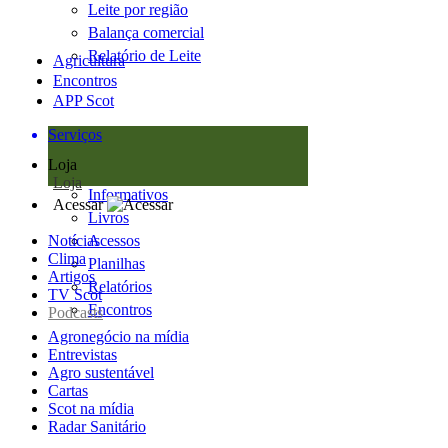
Leite por região
Balança comercial
Relatório de Leite
Agricultura
Encontros
APP Scot
Serviços
Loja
Loja
Informativos
Acessar
Livros
Notícias
Acessos
Clima
Planilhas
Artigos
Relatórios
TV Scot
Encontros
Podcasts
Agronegócio na mídia
Entrevistas
Agro sustentável
Cartas
Scot na mídia
Radar Sanitário