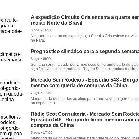
A expedição Circuito Cria encerra a quarta s
região Norte do Brasil
8 ago. • 16h00
Na quarta semana de expedição, o Circuito Cria esteve em Alta
no Pará.
Prognóstico climático para a segunda seman
8 ago. • 6h00
Semana será marcada por tempo seco em grande parte do país
significativas concentradas na Região Sul e em trechos do litora
Mercado Sem Rodeios - Episódio 548 - Boi gor
mesmo com queda de compras da China
7 ago. • 17h30
Menor oferta de boiadas auxiliou para firmeza do boi gordo, 
na exportação.
Rádio Scot Consultoria - Mercado Sem Rodeio
Episódio 548 - Boi gordo firme, mesmo com 
compras da China
7 ago. • 17h30
Menor oferta de boiadas auxiliou para firmeza do boi gordo, 