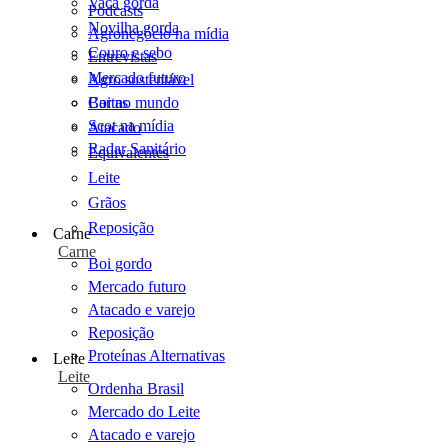
Vaca gorda
Podcasts
Novilha gorda
Agronegócio na mídia
Couro e sebo
Entrevistas
Mercado futuro
Agro sustentável
Cartas
Boi no mundo
Scot na mídia
Atacado
Radar Sanitário
Equivalentes
Leite
Grãos
Reposição
Carne
Carne
Boi gordo
Mercado futuro
Atacado e varejo
Reposição
Proteínas Alternativas
Leite
Leite
Ordenha Brasil
Mercado do Leite
Atacado e varejo