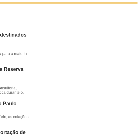
 destinados
a para a maioria
os Reserva
nsultoria,
ica durante o.
o Paulo
rio, as cotações
portação de