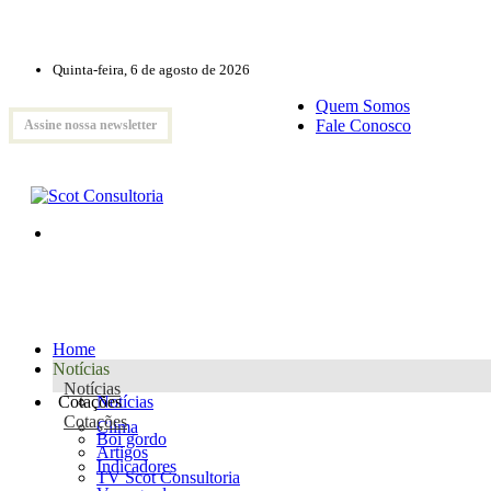
Quinta-feira, 6 de agosto de 2026
Quem Somos
Fale Conosco
Assine nossa newsletter
Home
Notícias
Notícias
Cotações
Notícias
Cotações
Clima
Boi gordo
Artigos
Indicadores
TV Scot Consultoria