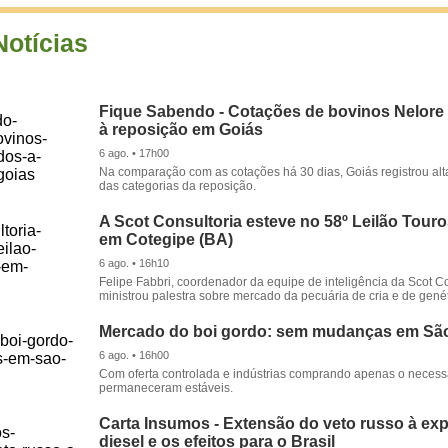
Notícias
Fique Sabendo - Cotações de bovinos Nelore
à reposição em Goiás
6 ago. • 17h00
Na comparação com as cotações há 30 dias, Goiás registrou alt
das categorias da reposição.
A Scot Consultoria esteve no 58º Leilão Tour
em Cotegipe (BA)
6 ago. • 16h10
Felipe Fabbri, coordenador da equipe de inteligência da Scot Co
ministrou palestra sobre mercado da pecuária de cria e de genét
Mercado do boi gordo: sem mudanças em Sã
6 ago. • 16h00
Com oferta controlada e indústrias comprando apenas o necessá
permaneceram estáveis.
Carta Insumos - Extensão do veto russo à ex
diesel e os efeitos para o Brasil