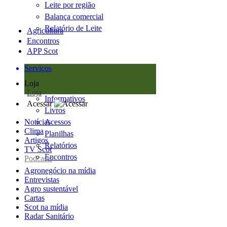
Leite por região
Balança comercial
Relatório de Leite
Agricultura
Encontros
APP Scot
Serviços
Loja
Loja
Informativos
Acessar
Livros
Notícias
Acessos
Clima
Planilhas
Artigos
Relatórios
TV Scot
Encontros
Podcasts
Agronegócio na mídia
Entrevistas
Agro sustentável
Cartas
Scot na mídia
Radar Sanitário