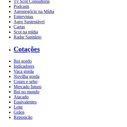
Tv Scot Consultoria
Podcasts
Agronegócio na Mídia
Entrevistas
Agro Sustentável
Cartas
Scot na mídia
Radar Sanitário
Cotações
Boi gordo
Indicadores
Vaca gorda
Novilha gorda
Couro e sebo
Mercado futuro
Boi no mundo
Atacado
Equivalentes
Leite
Grãos
Reposição