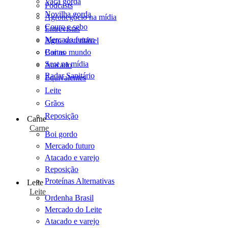
Vaca gorda
Podcasts
Novilha gorda
Agronegócio na mídia
Couro e sebo
Entrevistas
Mercado futuro
Agro sustentável
Cartas
Boi no mundo
Scot na mídia
Atacado
Radar Sanitário
Equivalentes
Leite
Grãos
Reposição
Carne
Carne
Boi gordo
Mercado futuro
Atacado e varejo
Reposição
Proteínas Alternativas
Leite
Leite
Ordenha Brasil
Mercado do Leite
Atacado e varejo