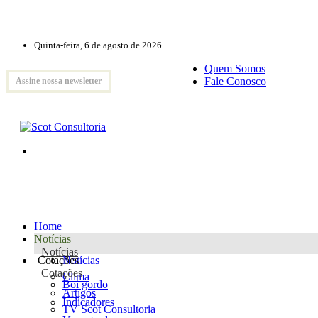
Quinta-feira, 6 de agosto de 2026
Quem Somos
Fale Conosco
Assine nossa newsletter
Home
Notícias
Notícias
Cotações
Notícias
Cotações
Clima
Boi gordo
Artigos
Indicadores
TV Scot Consultoria