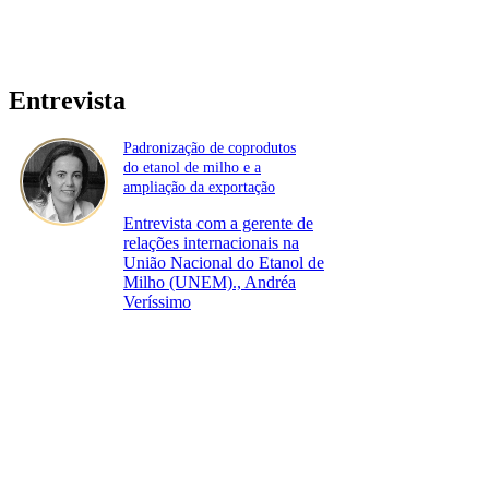
Entrevista
Padronização de coprodutos
do etanol de milho e a
ampliação da exportação
Entrevista com a gerente de
relações internacionais na
União Nacional do Etanol de
Milho (UNEM)., Andréa
Veríssimo