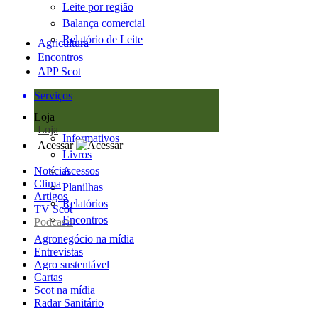
Leite por região
Balança comercial
Relatório de Leite
Agricultura
Encontros
APP Scot
Serviços
Loja
Loja
Informativos
Acessar
Livros
Notícias
Acessos
Clima
Planilhas
Artigos
Relatórios
TV Scot
Encontros
Podcasts
Agronegócio na mídia
Entrevistas
Agro sustentável
Cartas
Scot na mídia
Radar Sanitário