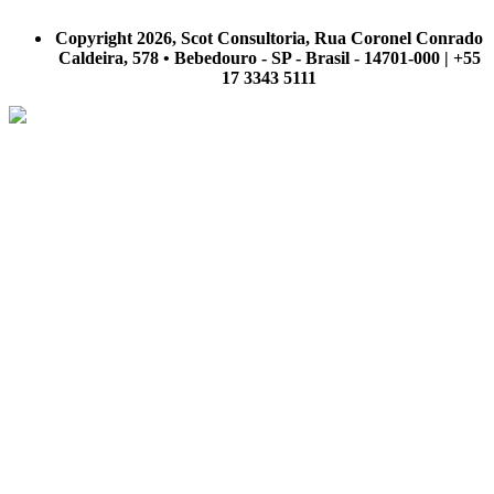
A Scot Consultoria não se responsabiliza por negócios realizados a partir das informações contidas em
nosso site.
Copyright 2026, Scot Consultoria, Rua Coronel Conrado
Caldeira, 578 • Bebedouro - SP - Brasil - 14701-000 | +55
17 3343 5111