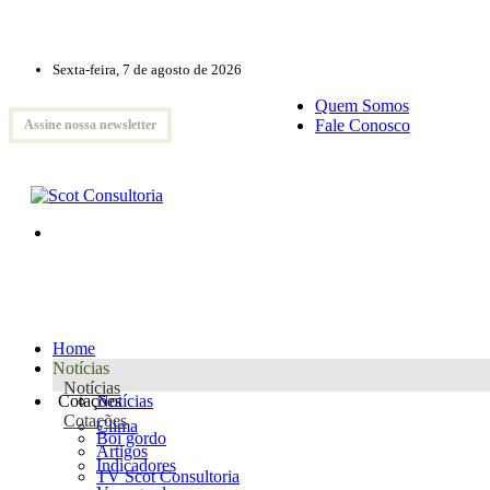
Sexta-feira, 7 de agosto de 2026
Quem Somos
Fale Conosco
Assine nossa newsletter
Home
Notícias
Notícias
Cotações
Notícias
Cotações
Clima
Boi gordo
Artigos
Indicadores
TV Scot Consultoria