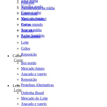
Vaca gorda
Podcasts
Novilha gorda
Agronegócio na mídia
Couro e sebo
Entrevistas
Mercado futuro
Agro sustentável
Cartas
Boi no mundo
Scot na mídia
Atacado
Radar Sanitário
Equivalentes
Leite
Grãos
Reposição
Carne
Carne
Boi gordo
Mercado futuro
Atacado e varejo
Reposição
Proteínas Alternativas
Leite
Leite
Ordenha Brasil
Mercado do Leite
Atacado e varejo