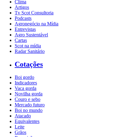
Clima
Artigos
Tv Scot Consultoria
Podcasts
Agronegócio na Mídia
Entrevistas
Agro Sustentável
Cartas
Scot na mídia
Radar Sanitário
Cotações
Boi gordo
Indicadores
Vaca gorda
Novilha gorda
Couro e sebo
Mercado futuro
Boi no mundo
Atacado
Equivalentes
Leite
Grãos