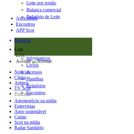
Leite por região
Balança comercial
Relatório de Leite
Agricultura
Encontros
APP Scot
Serviços
Loja
Loja
Informativos
Acessar
Livros
Notícias
Acessos
Clima
Planilhas
Artigos
Relatórios
TV Scot
Encontros
Podcasts
Agronegócio na mídia
Entrevistas
Agro sustentável
Cartas
Scot na mídia
Radar Sanitário