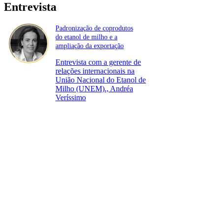
Entrevista
Padronização de coprodutos
do etanol de milho e a
ampliação da exportação
Entrevista com a gerente de
relações internacionais na
União Nacional do Etanol de
Milho (UNEM)., Andréa
Veríssimo