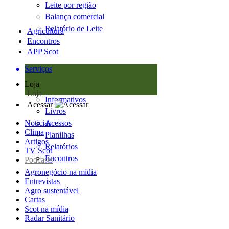
Leite por região
Balança comercial
Relatório de Leite
Agricultura
Encontros
APP Scot
Serviços
Loja
Loja
Informativos
Acessar
Livros
Notícias
Acessos
Clima
Planilhas
Artigos
Relatórios
TV Scot
Encontros
Podcasts
Agronegócio na mídia
Entrevistas
Agro sustentável
Cartas
Scot na mídia
Radar Sanitário