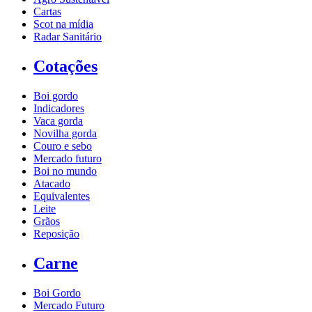
Cartas
Scot na mídia
Radar Sanitário
Cotações
Boi gordo
Indicadores
Vaca gorda
Novilha gorda
Couro e sebo
Mercado futuro
Boi no mundo
Atacado
Equivalentes
Leite
Grãos
Reposição
Carne
Boi Gordo
Mercado Futuro