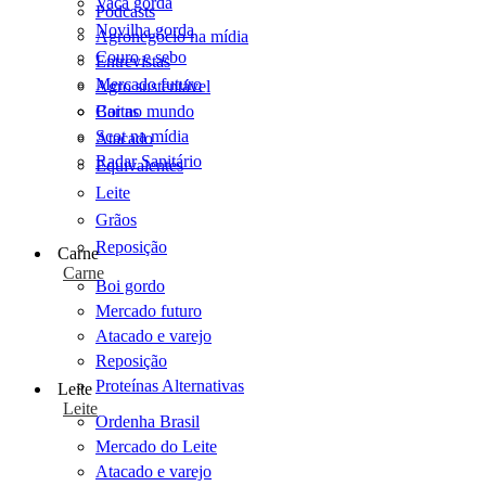
Vaca gorda
Podcasts
Novilha gorda
Agronegócio na mídia
Couro e sebo
Entrevistas
Mercado futuro
Agro sustentável
Cartas
Boi no mundo
Scot na mídia
Atacado
Radar Sanitário
Equivalentes
Leite
Grãos
Reposição
Carne
Carne
Boi gordo
Mercado futuro
Atacado e varejo
Reposição
Proteínas Alternativas
Leite
Leite
Ordenha Brasil
Mercado do Leite
Atacado e varejo