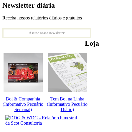
Newsletter diária
Receba nossos relatórios diários e gratuitos
Assine nossa newsletter
Loja
Boi & Companhia
Tem Boi na Linha
(Informativo Pecuário
(Informativo Pecuário
Semanal)
Diário)