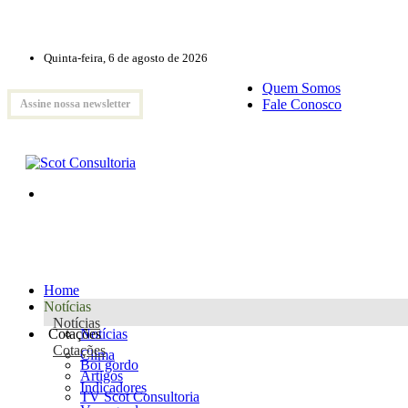
Quinta-feira, 6 de agosto de 2026
Quem Somos
Fale Conosco
Assine nossa newsletter
Home
Notícias
Notícias
Cotações
Notícias
Cotações
Clima
Boi gordo
Artigos
Indicadores
TV Scot Consultoria