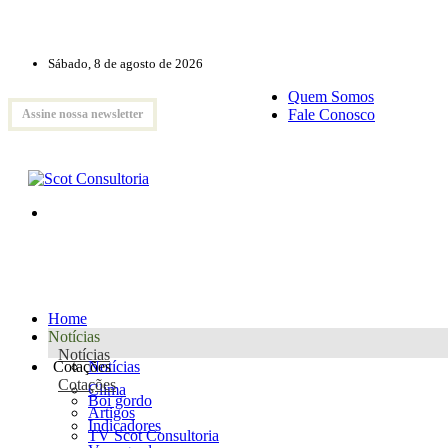
Sábado, 8 de agosto de 2026
Quem Somos
Fale Conosco
Assine nossa newsletter
Home
Notícias
Notícias
Cotações
Notícias
Cotações
Clima
Boi gordo
Artigos
Indicadores
TV Scot Consultoria