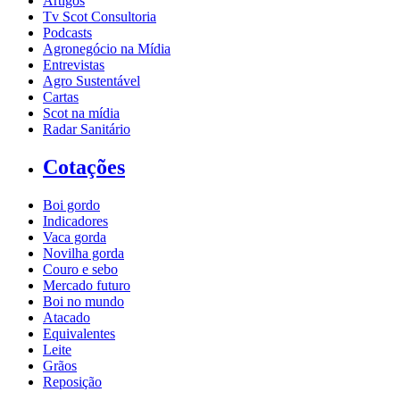
Artigos
Tv Scot Consultoria
Podcasts
Agronegócio na Mídia
Entrevistas
Agro Sustentável
Cartas
Scot na mídia
Radar Sanitário
Cotações
Boi gordo
Indicadores
Vaca gorda
Novilha gorda
Couro e sebo
Mercado futuro
Boi no mundo
Atacado
Equivalentes
Leite
Grãos
Reposição