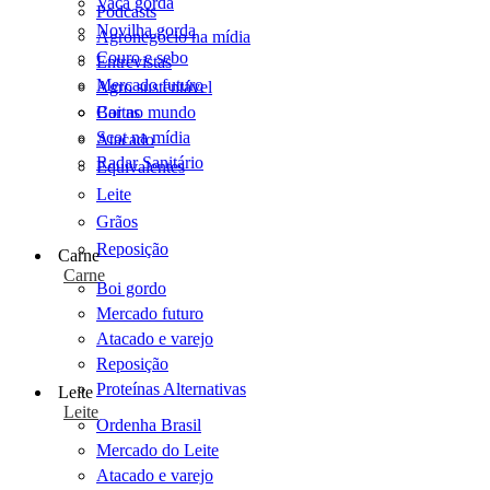
Vaca gorda
Podcasts
Novilha gorda
Agronegócio na mídia
Couro e sebo
Entrevistas
Mercado futuro
Agro sustentável
Cartas
Boi no mundo
Scot na mídia
Atacado
Radar Sanitário
Equivalentes
Leite
Grãos
Reposição
Carne
Carne
Boi gordo
Mercado futuro
Atacado e varejo
Reposição
Proteínas Alternativas
Leite
Leite
Ordenha Brasil
Mercado do Leite
Atacado e varejo