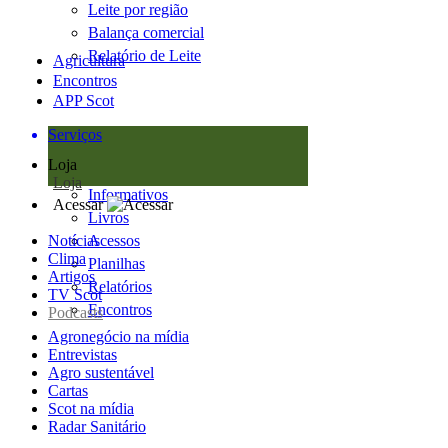
Leite por região
Balança comercial
Relatório de Leite
Agricultura
Encontros
APP Scot
Serviços
Loja
Loja
Informativos
Acessar
Livros
Notícias
Acessos
Clima
Planilhas
Artigos
Relatórios
TV Scot
Encontros
Podcasts
Agronegócio na mídia
Entrevistas
Agro sustentável
Cartas
Scot na mídia
Radar Sanitário