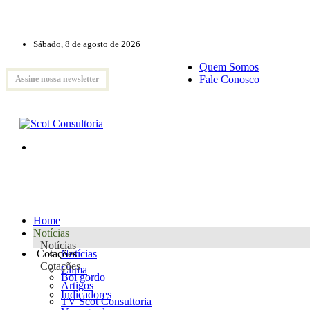
Sábado, 8 de agosto de 2026
Quem Somos
Fale Conosco
Assine nossa newsletter
Home
Notícias
Notícias
Cotações
Notícias
Cotações
Clima
Boi gordo
Artigos
Indicadores
TV Scot Consultoria