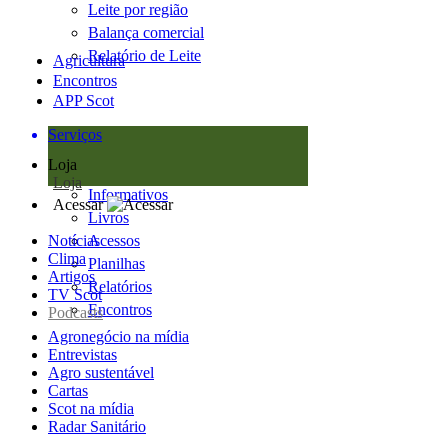
Leite por região
Balança comercial
Relatório de Leite
Agricultura
Encontros
APP Scot
Serviços
Loja
Loja
Informativos
Acessar
Livros
Notícias
Acessos
Clima
Planilhas
Artigos
Relatórios
TV Scot
Encontros
Podcasts
Agronegócio na mídia
Entrevistas
Agro sustentável
Cartas
Scot na mídia
Radar Sanitário