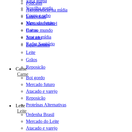
Vaca gorda
Podcasts
Novilha gorda
Agronegócio na mídia
Couro e sebo
Entrevistas
Mercado futuro
Agro sustentável
Cartas
Boi no mundo
Scot na mídia
Atacado
Radar Sanitário
Equivalentes
Leite
Grãos
Reposição
Carne
Carne
Boi gordo
Mercado futuro
Atacado e varejo
Reposição
Proteínas Alternativas
Leite
Leite
Ordenha Brasil
Mercado do Leite
Atacado e varejo