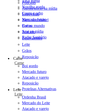
Vaca gorda
Podcasts
Novilha gorda
Agronegócio na mídia
Couro e sebo
Entrevistas
Mercado futuro
Agro sustentável
Cartas
Boi no mundo
Scot na mídia
Atacado
Radar Sanitário
Equivalentes
Leite
Grãos
Reposição
Carne
Carne
Boi gordo
Mercado futuro
Atacado e varejo
Reposição
Proteínas Alternativas
Leite
Leite
Ordenha Brasil
Mercado do Leite
Atacado e varejo