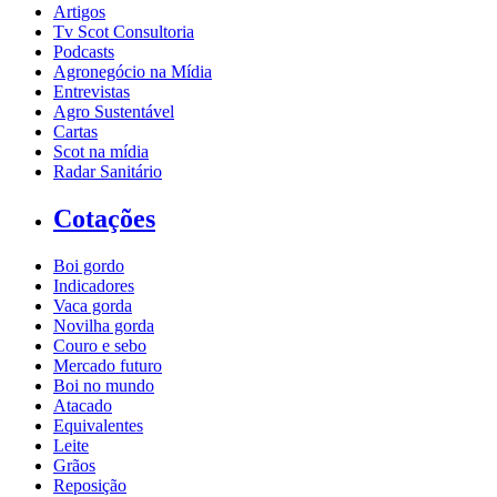
Artigos
Tv Scot Consultoria
Podcasts
Agronegócio na Mídia
Entrevistas
Agro Sustentável
Cartas
Scot na mídia
Radar Sanitário
Cotações
Boi gordo
Indicadores
Vaca gorda
Novilha gorda
Couro e sebo
Mercado futuro
Boi no mundo
Atacado
Equivalentes
Leite
Grãos
Reposição