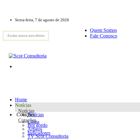
Sexta-feira, 7 de agosto de 2026
Quem Somos
Fale Conosco
Assine nossa newsletter
Home
Notícias
Notícias
Cotações
Notícias
Cotações
Clima
Boi gordo
Artigos
Indicadores
TV Scot Consultoria