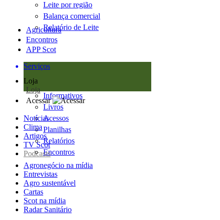
Leite por região
Balança comercial
Relatório de Leite
Agricultura
Encontros
APP Scot
Serviços
Loja
Loja
Informativos
Acessar
Livros
Notícias
Acessos
Clima
Planilhas
Artigos
Relatórios
TV Scot
Encontros
Podcasts
Agronegócio na mídia
Entrevistas
Agro sustentável
Cartas
Scot na mídia
Radar Sanitário