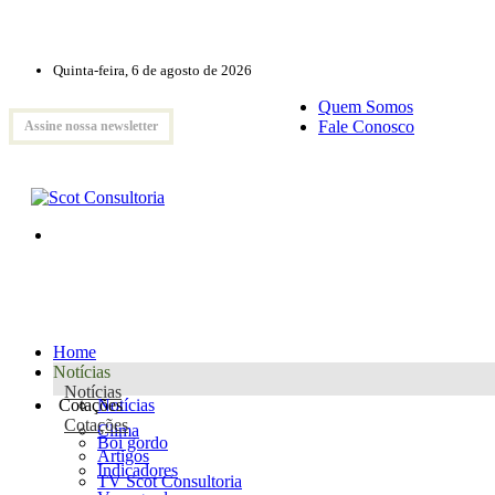
Quinta-feira, 6 de agosto de 2026
Quem Somos
Fale Conosco
Assine nossa newsletter
Home
Notícias
Notícias
Cotações
Notícias
Cotações
Clima
Boi gordo
Artigos
Indicadores
TV Scot Consultoria