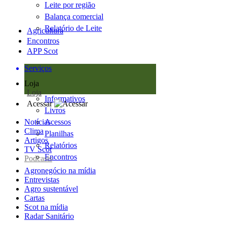
Leite por região
Balança comercial
Relatório de Leite
Agricultura
Encontros
APP Scot
Serviços
Loja
Loja
Informativos
Acessar
Livros
Notícias
Acessos
Clima
Planilhas
Artigos
Relatórios
TV Scot
Encontros
Podcasts
Agronegócio na mídia
Entrevistas
Agro sustentável
Cartas
Scot na mídia
Radar Sanitário