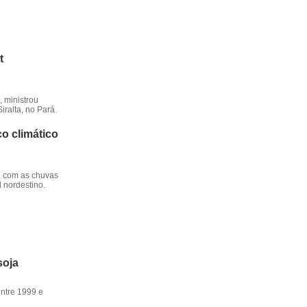
t
 ministrou
iralta, no Pará.
o climático
, com as chuvas
l nordestino.
soja
entre 1999 e