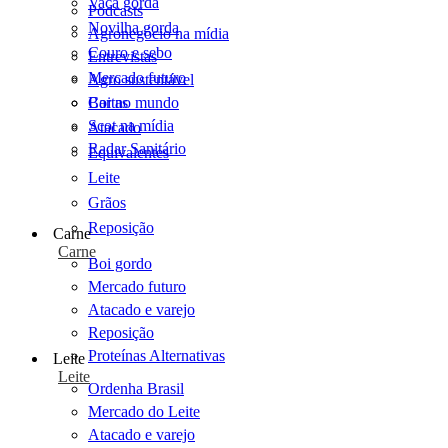
Vaca gorda
Podcasts
Novilha gorda
Agronegócio na mídia
Couro e sebo
Entrevistas
Mercado futuro
Agro sustentável
Cartas
Boi no mundo
Scot na mídia
Atacado
Radar Sanitário
Equivalentes
Leite
Grãos
Reposição
Carne
Carne
Boi gordo
Mercado futuro
Atacado e varejo
Reposição
Proteínas Alternativas
Leite
Leite
Ordenha Brasil
Mercado do Leite
Atacado e varejo