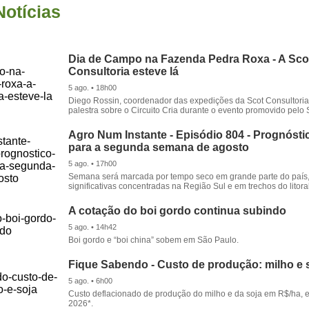
Notícias
Dia de Campo na Fazenda Pedra Roxa - A Sco
Consultoria esteve lá
5 ago. • 18h00
Diego Rossin, coordenador das expedições da Scot Consultoria,
palestra sobre o Circuito Cria durante o evento promovido pelo S
Agro Num Instante - Episódio 804 - Prognóstic
para a segunda semana de agosto
5 ago. • 17h00
Semana será marcada por tempo seco em grande parte do país
significativas concentradas na Região Sul e em trechos do litora
A cotação do boi gordo continua subindo
5 ago. • 14h42
Boi gordo e “boi china” sobem em São Paulo.
Fique Sabendo - Custo de produção: milho e 
5 ago. • 6h00
Custo deflacionado de produção do milho e da soja em R$/ha, 
2026*.