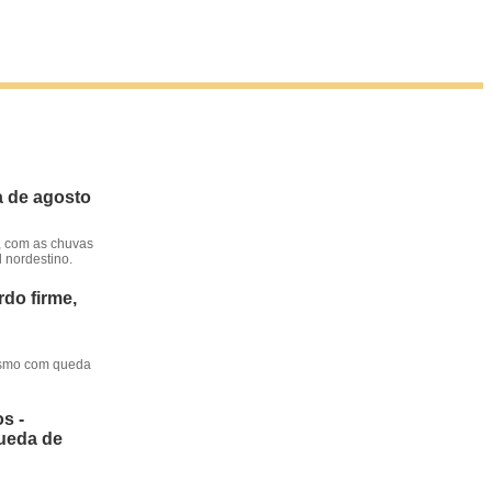
a de agosto
, com as chuvas
l nordestino.
do firme,
mesmo com queda
s -
queda de