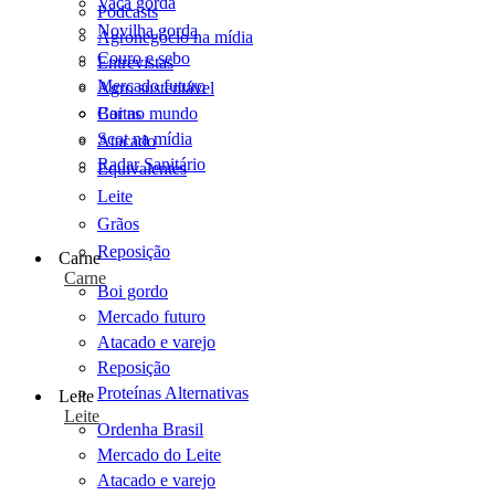
Vaca gorda
Podcasts
Novilha gorda
Agronegócio na mídia
Couro e sebo
Entrevistas
Mercado futuro
Agro sustentável
Cartas
Boi no mundo
Scot na mídia
Atacado
Radar Sanitário
Equivalentes
Leite
Grãos
Reposição
Carne
Carne
Boi gordo
Mercado futuro
Atacado e varejo
Reposição
Proteínas Alternativas
Leite
Leite
Ordenha Brasil
Mercado do Leite
Atacado e varejo