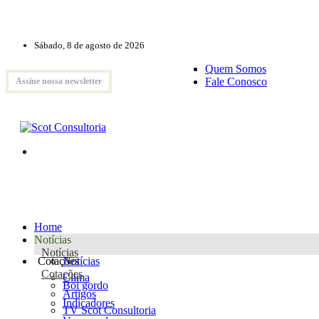
Sábado, 8 de agosto de 2026
Quem Somos
Fale Conosco
Assine nossa newsletter
Home
Notícias
Notícias
Cotações
Notícias
Cotações
Clima
Boi gordo
Artigos
Indicadores
TV Scot Consultoria