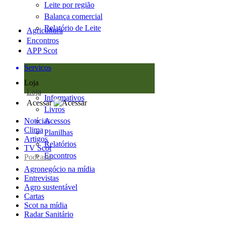
Leite por região
Balança comercial
Relatório de Leite
Agricultura
Encontros
APP Scot
Serviços
Loja
Loja
Informativos
Acessar
Livros
Notícias
Acessos
Clima
Planilhas
Artigos
Relatórios
TV Scot
Encontros
Podcasts
Agronegócio na mídia
Entrevistas
Agro sustentável
Cartas
Scot na mídia
Radar Sanitário