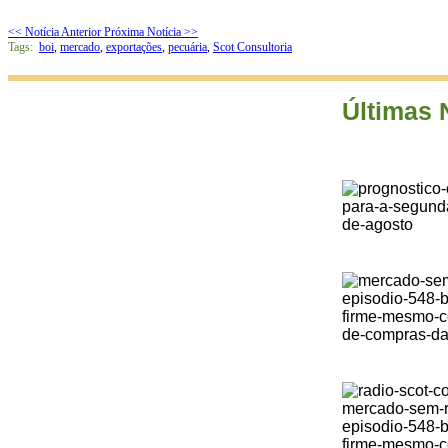
<< Notícia Anterior
Próxima Notícia >>
Tags:
boi
,
mercado
,
exportações
,
pecuária
,
Scot Consultoria
Últimas 