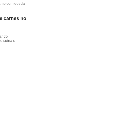
mesmo com queda
de carnes no
dando
e suína e