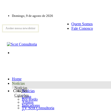
Domingo, 9 de agosto de 2026
Quem Somos
Fale Conosco
Assine nossa newsletter
Home
Notícias
Notícias
Cotações
Notícias
Cotações
Clima
Boi gordo
Artigos
Indicadores
TV Scot Consultoria