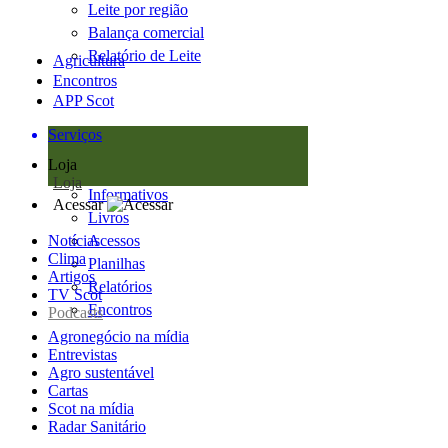
Leite por região
Balança comercial
Relatório de Leite
Agricultura
Encontros
APP Scot
Serviços
Loja
Loja
Informativos
Acessar
Livros
Notícias
Acessos
Clima
Planilhas
Artigos
Relatórios
TV Scot
Encontros
Podcasts
Agronegócio na mídia
Entrevistas
Agro sustentável
Cartas
Scot na mídia
Radar Sanitário