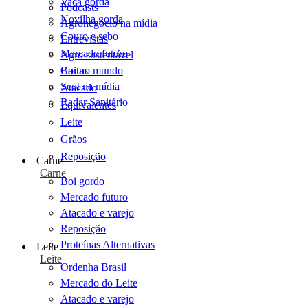
Vaca gorda
Podcasts
Novilha gorda
Agronegócio na mídia
Couro e sebo
Entrevistas
Mercado futuro
Agro sustentável
Cartas
Boi no mundo
Scot na mídia
Atacado
Radar Sanitário
Equivalentes
Leite
Grãos
Reposição
Carne
Carne
Boi gordo
Mercado futuro
Atacado e varejo
Reposição
Proteínas Alternativas
Leite
Leite
Ordenha Brasil
Mercado do Leite
Atacado e varejo