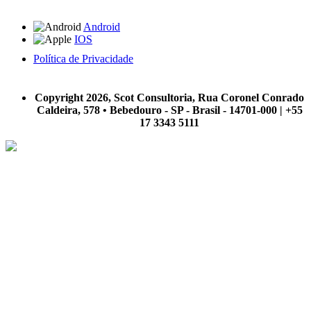
Android
IOS
Política de Privacidade
A Scot Consultoria não se responsabiliza por negócios realizados a partir das informações contidas em
nosso site.
Copyright 2026, Scot Consultoria, Rua Coronel Conrado
Caldeira, 578 • Bebedouro - SP - Brasil - 14701-000 | +55
17 3343 5111