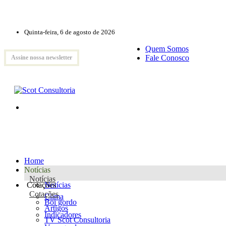
Quinta-feira, 6 de agosto de 2026
Quem Somos
Fale Conosco
Assine nossa newsletter
Home
Notícias
Notícias
Cotações
Notícias
Cotações
Clima
Boi gordo
Artigos
Indicadores
TV Scot Consultoria