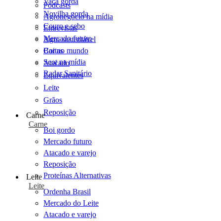
Vaca gorda
Podcasts
Novilha gorda
Agronegócio na mídia
Couro e sebo
Entrevistas
Mercado futuro
Agro sustentável
Cartas
Boi no mundo
Scot na mídia
Atacado
Radar Sanitário
Equivalentes
Leite
Grãos
Reposição
Carne
Carne
Boi gordo
Mercado futuro
Atacado e varejo
Reposição
Proteínas Alternativas
Leite
Leite
Ordenha Brasil
Mercado do Leite
Atacado e varejo