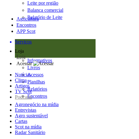
Leite por região
Balança comercial
Relatório de Leite
Agricultura
Encontros
APP Scot
Serviços
Loja
Loja
Informativos
Acessar
Livros
Notícias
Acessos
Clima
Planilhas
Artigos
Relatórios
TV Scot
Encontros
Podcasts
Agronegócio na mídia
Entrevistas
Agro sustentável
Cartas
Scot na mídia
Radar Sanitário