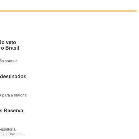
do veto
 o Brasil
ção sobre o
 destinados
a para a maioria
os Reserva
nsultoria,
ica durante o.