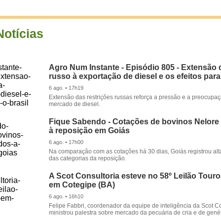
Notícias
Agro Num Instante - Episódio 805 - Extensão 
russo à exportação de diesel e os efeitos para
6 ago. • 17h19
Extensão das restrições russas reforça a pressão e a preocupa
mercado de diesel.
Fique Sabendo - Cotações de bovinos Nelore
à reposição em Goiás
6 ago. • 17h00
Na comparação com as cotações há 30 dias, Goiás registrou alt
das categorias da reposição.
A Scot Consultoria esteve no 58º Leilão Tour
em Cotegipe (BA)
6 ago. • 16h10
Felipe Fabbri, coordenador da equipe de inteligência da Scot Co
ministrou palestra sobre mercado da pecuária de cria e de genét