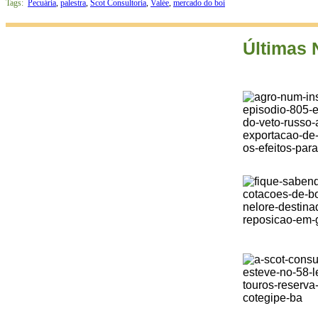
Tags:
Pecuária
,
palestra
,
Scot Consultoria
,
Valée
,
mercado do boi
Últimas 