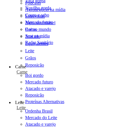
Vaca gorda
Podcasts
Novilha gorda
Agronegócio na mídia
Couro e sebo
Entrevistas
Mercado futuro
Agro sustentável
Cartas
Boi no mundo
Scot na mídia
Atacado
Radar Sanitário
Equivalentes
Leite
Grãos
Reposição
Carne
Carne
Boi gordo
Mercado futuro
Atacado e varejo
Reposição
Proteínas Alternativas
Leite
Leite
Ordenha Brasil
Mercado do Leite
Atacado e varejo