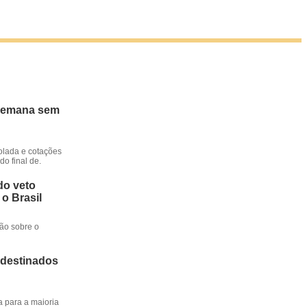
 semana sem
rolada e cotações
o final de.
do veto
 o Brasil
ção sobre o
 destinados
a para a maioria