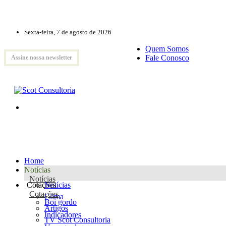
Sexta-feira, 7 de agosto de 2026
Quem Somos
Fale Conosco
Assine nossa newsletter
Home
Notícias
Notícias
Cotações
Notícias
Cotações
Clima
Boi gordo
Artigos
Indicadores
TV Scot Consultoria