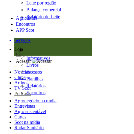
Leite por região
Balança comercial
Relatório de Leite
Agricultura
Encontros
APP Scot
Serviços
Loja
Loja
Informativos
Acessar
Livros
Notícias
Acessos
Clima
Planilhas
Artigos
Relatórios
TV Scot
Encontros
Podcasts
Agronegócio na mídia
Entrevistas
Agro sustentável
Cartas
Scot na mídia
Radar Sanitário