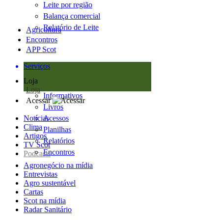
Leite por região
Balança comercial
Relatório de Leite
Agricultura
Encontros
APP Scot
Serviços
Loja
Loja
Informativos
Acessar
Livros
Notícias
Acessos
Clima
Planilhas
Artigos
Relatórios
TV Scot
Encontros
Podcasts
Agronegócio na mídia
Entrevistas
Agro sustentável
Cartas
Scot na mídia
Radar Sanitário