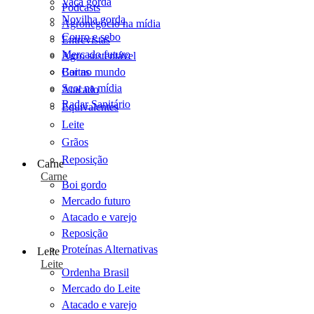
Vaca gorda
Podcasts
Novilha gorda
Agronegócio na mídia
Couro e sebo
Entrevistas
Mercado futuro
Agro sustentável
Cartas
Boi no mundo
Scot na mídia
Atacado
Radar Sanitário
Equivalentes
Leite
Grãos
Reposição
Carne
Carne
Boi gordo
Mercado futuro
Atacado e varejo
Reposição
Proteínas Alternativas
Leite
Leite
Ordenha Brasil
Mercado do Leite
Atacado e varejo