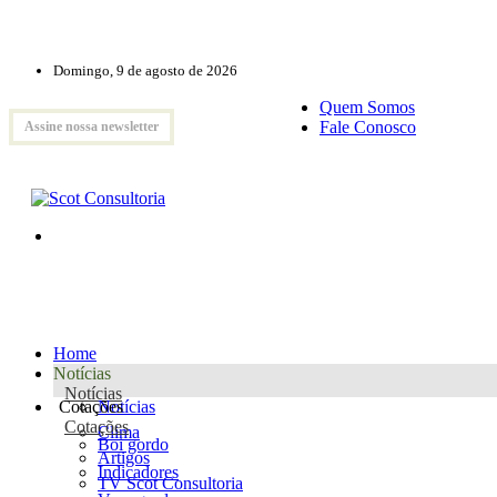
Domingo, 9 de agosto de 2026
Quem Somos
Fale Conosco
Assine nossa newsletter
Home
Notícias
Notícias
Cotações
Notícias
Cotações
Clima
Boi gordo
Artigos
Indicadores
TV Scot Consultoria