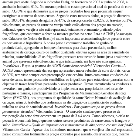
animais para abate. Segundo o indicador Esalq, de fevereiro de 2003 a junho de 2008, a
arroba do boi subiu 61%. No mesmo período o custo operacional total da pecuária de corte
subiu 73,76%, o que demonstra que os preços recebidos hoje pelo pecuarista sequer
corrigiram o aumento de seus custos. Segundo estes mesmos dados, o preço do dianteiro
subiu 103,61%, da ponta de agulha 89,47%, da carcaça casada 73,02%, do traseiro 55,1%,
não obstante, os preços da carne no varejo ainda estão abaixo dos preços no atacado,
indicando que o varejista não está repassando totalmente o aumento praticado pelos
frigoríficos, que continuam a obter os maiores ganhos no setor. Para a ACNB (Associação
dos Criadores de Nelore do Brasil) é muito importante a conscientização de parceria entre
os pecuaristas e frigoríficos. A nossa parte é continuar o trabalho de ganho de
produtividade, agregando ao boi que oferecemos para abate precocidade, melhor
acabamento de carcaça, couro de melhor qualidade, efetivas ações na área de sanidade do
rebanho, rastreabilidade. Já os frigoríficos precisam remunerar de forma justa e valorizar o
animal que apresenta este diferencial, o que infelizmente, até hoje não conseguimos.
InvestNews - E qual a postura da ACNB diante deste cenário?
Vilemondes Garcia - A
ACNB como representante da raça que apresenta o maior rebanho de corte do País, cerca
de 80%, tem visto sempre com preocupação este cenário. Junto com outras entidades do
setor de carne, temos procurado sensibilizar os frigoríficos para estabelecer parcerias com o
objetivo de trazer benefícios para todo o setor produtivo. Temos incentivado os criadores a
investirem no ganho de produtividade, a implementar nas propriedades melhorias de
pastagens e manejo, a participarem dos Programas de Melhoramento Genético da Raça
Nelore (PMGRN), nos programas de qualidade da carne Nelore Natural e de avaliação de
carcaças, além do trabalho que realizamos na divulgação da importância do contínuo
trabalho na área de sanidade animal.
InvestNews - Por quanto tempo os preços devem
permanecer elevados?
Vilemondes Garcia - O mercado sinaliza que o processo de
recuperação do setor deve ocorrer em um prazo de 3 a 4 anos. Como sabemos, o ciclo na
pecuária é bem mais longo que nos outros setores produtores de carne como o frango e o
suíno.
InvestNews - Quais os impactos desse movimento de alta para o consumidor final?
Vilemondes Garcia - Apesar dos indicadores mostrarem que o varejista não está repassando
para o consumidor totalmente os preços cobrados pelo atacado, observamos que, mesmo