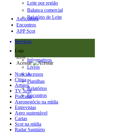
Leite por região
Balança comercial
Relatório de Leite
Agricultura
Encontros
APP Scot
Serviços
Loja
Loja
Informativos
Acessar
Livros
Notícias
Acessos
Clima
Planilhas
Artigos
Relatórios
TV Scot
Encontros
Podcasts
Agronegócio na mídia
Entrevistas
Agro sustentável
Cartas
Scot na mídia
Radar Sanitário