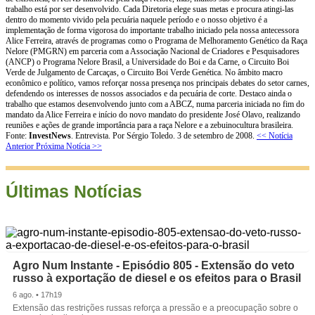
trabalho está por ser desenvolvido. Cada Diretoria elege suas metas e procura atingi-las
dentro do momento vivido pela pecuária naquele período e o nosso objetivo é a
implementação de forma vigorosa do importante trabalho iniciado pela nossa antecessora
Alice Ferreira, através de programas como o Programa de Melhoramento Genético da Raça
Nelore (PMGRN) em parceria com a Associação Nacional de Criadores e Pesquisadores
(ANCP) o Programa Nelore Brasil, a Universidade do Boi e da Carne, o Circuito Boi
Verde de Julgamento de Carcaças, o Circuito Boi Verde Genética. No âmbito macro
econômico e político, vamos reforçar nossa presença nos principais debates do setor carnes,
defendendo os interesses de nossos associados e da pecuária de corte. Destaco ainda o
trabalho que estamos desenvolvendo junto com a ABCZ, numa parceria iniciada no fim do
mandato da Alice Ferreira e início do novo mandato do presidente José Olavo, realizando
reuniões e ações de grande importância para a raça Nelore e a zebuinocultura brasileira.
Fonte:
InvestNews
. Entrevista. Por Sérgio Toledo. 3 de setembro de 2008.
<< Notícia
Anterior
Próxima Notícia >>
Últimas Notícias
Agro Num Instante - Episódio 805 - Extensão do veto
russo à exportação de diesel e os efeitos para o Brasil
6 ago. • 17h19
Extensão das restrições russas reforça a pressão e a preocupação sobre o