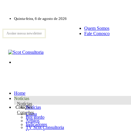
Quinta-feira, 6 de agosto de 2026
Quem Somos
Fale Conosco
Assine nossa newsletter
Home
Notícias
Notícias
Cotações
Notícias
Cotações
Clima
Boi gordo
Artigos
Indicadores
TV Scot Consultoria