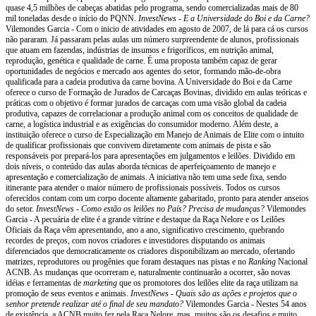
quase 4,5 milhões de cabeças abatidas pelo programa, sendo comercializadas mais de 80
mil toneladas desde o início do PQNN.
InvestNews - E a Universidade do Boi e da Carne?
Vilemondes Garcia - Com o inicio de atividades em agosto de 2007, de lá para cá os cursos
não pararam. Já passaram pelas aulas um número surpreendente de alunos, profissionais
que atuam em fazendas, indústrias de insumos e frigoríficos, em nutrição animal,
reprodução, genética e qualidade de carne. É uma proposta também capaz de gerar
oportunidades de negócios e mercado aos agentes do setor, formando mão-de-obra
qualificada para a cadeia produtiva da carne bovina. A Universidade do Boi e da Carne
oferece o curso de Formação de Jurados de Carcaças Bovinas, dividido em aulas teóricas e
práticas com o objetivo é formar jurados de carcaças com uma visão global da cadeia
produtiva, capazes de correlacionar a produção animal com os conceitos de qualidade de
carne, a logística industrial e as exigências do consumidor moderno. Além deste, a
instituição oferece o curso de Especialização em Manejo de Animais de Elite com o intuito
de qualificar profissionais que convivem diretamente com animais de pista e são
responsáveis por prepará-los para apresentações em julgamentos e leilões. Dividido em
dois níveis, o conteúdo das aulas aborda técnicas de aperfeiçoamento de manejo e
apresentação e comercialização de animais. A iniciativa não tem uma sede fixa, sendo
itinerante para atender o maior número de profissionais possíveis. Todos os cursos
oferecidos contam com um corpo docente altamente gabaritado, pronto para atender anseios
do setor.
InvestNews - Como estão os leilões no País? Precisa de mudanças?
Vilemondes
Garcia - A pecuária de elite é a grande vitrine e destaque da Raça Nelore e os Leilões
Oficiais da Raça vêm apresentando, ano a ano, significativo crescimento, quebrando
recordes de preços, com novos criadores e investidores disputando os animais
diferenciados que democraticamente os criadores disponibilizam ao mercado, ofertando
matrizes, reprodutores ou progênies que foram destaques nas pistas e no
Ranking
Nacional
ACNB. As mudanças que ocorreram e, naturalmente continuarão a ocorrer, são novas
idéias e ferramentas de
marketing
que os promotores dos leilões elite da raça utilizam na
promoção de seus eventos e animais.
InvestNews - Quais são as ações e projetos que o
senhor pretende realizar até o final de seu mandato?
Vilemondes Garcia - Nestes 54 anos
de existência, a ACNB muito fez pela Raça Nelore, mas, muitos são os desafios e muito