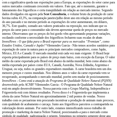
com a significativa queda nas exportações para a Europa, as exportações do setor carne para
outros mercados continuam crescendo em valores. Fato que, até o momento, garante o
faturamento dos frigoríficos e certa tranqüilidade em relação ao mercado interno. Segundo
dados divulgados em agosto pela
Scot Consultoria
, o volume bruto da produção de carne
bovina subiu 43,3%, na comparação janeiro/julho deste ano em relação ao mesmo período
do ano passado e no mesmo período as exportações do setor aumentaram, em dólares,
36,7%. Este quadro, somado aos valores praticados na reposição, nos indicam que os
preços da carne para o consumidor não devem apresentar queda de preços no mercado
interno. Observamos que os preços do boi gordo vêm apresentando pequenas variações,
oscilando conforme a necessidade dos frigoríficos fecharem suas escalas de abate.
InvestNews - O que falta para o Brasil exportar para os mercados “Premium”, como
Estados Unidos, Canadá e Japão?
Vilemondes Garcia - Não temos acordos sanitários para
exportação de carne in natura para os principais mercados compradores, como Japão,
México, EUA e Canadá. O mercado mundial está cada vez mais exigente. O Brasil hoje
exporta principalmente para os países de preço mais baixo, com exceção da Europa. O valor
médio da carne exportada pelo Brasil está abaixo da média mundial, bem como abaixo da
média exportada por países como EUA, Canadá, Austrália, Nova Zelândia, Argentina e
Uruguai, ou seja, todos os grandes exportadores mundiais. A carne brasileira tem um dos
menores preços e custos mundiais. Nos últimos anos o valor da carne exportada vem se
recuperando, acompanhando o mercado mundial, porém sem mudar de posicionamento.
InvestNews - Como está a atuação do Programa de Qualidade Nelore Natural (PQNN)
desenvolvido pela ACNB?
Vilemondes Garcia - O Programa de Qualidade Nelore Natural
está em amplo desenvolvimento. Nossa parceria com o Grupo Marfrig, Independência e
Frigoestrela está com ótimos resultados. Prova disso é o Frigoestrela que implementa a
oferta da carne Nelore Natural em aproximadamente 2 mil pontos de vendas. Nosso
trabalho com os pecuaristas tem procurado incentivar a produção de animais mais precoces,
com qualidade de acabamento e carcaça. Junto aos frigoríficos parceiros a contrapartida na
valorização destes animais. Por outro lado, estamos intensificando nosso trabalho de
promoção e marketing da marca Nelore Natural, posicionando-a para o mercado como
símbolo de qualidade, padronização e origem. Atingimos no primeiro semestre deste ano