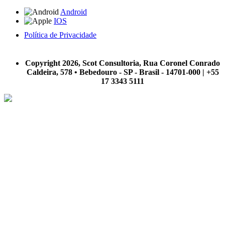
Android
IOS
Política de Privacidade
A Scot Consultoria não se responsabiliza por negócios realizados a partir das informações contidas em
nosso site.
Copyright 2026, Scot Consultoria, Rua Coronel Conrado
Caldeira, 578 • Bebedouro - SP - Brasil - 14701-000 | +55
17 3343 5111