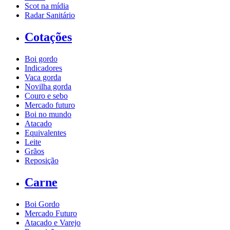
Scot na mídia
Radar Sanitário
Cotações
Boi gordo
Indicadores
Vaca gorda
Novilha gorda
Couro e sebo
Mercado futuro
Boi no mundo
Atacado
Equivalentes
Leite
Grãos
Reposição
Carne
Boi Gordo
Mercado Futuro
Atacado e Varejo