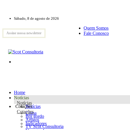
Sábado, 8 de agosto de 2026
Quem Somos
Fale Conosco
Assine nossa newsletter
Home
Notícias
Notícias
Cotações
Notícias
Cotações
Clima
Boi gordo
Artigos
Indicadores
TV Scot Consultoria