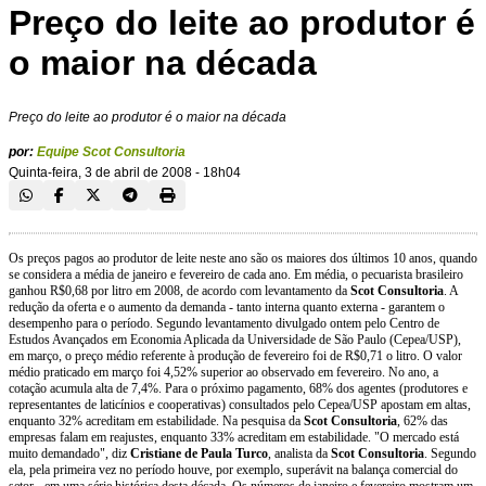
Preço do leite ao produtor é
o maior na década
Preço do leite ao produtor é o maior na década
por:
Equipe Scot Consultoria
Quinta-feira, 3 de abril de 2008 - 18h04
Os preços pagos ao produtor de leite neste ano são os maiores dos últimos 10 anos, quando
se considera a média de janeiro e fevereiro de cada ano. Em média, o pecuarista brasileiro
ganhou R$0,68 por litro em 2008, de acordo com levantamento da
Scot Consultoria
. A
redução da oferta e o aumento da demanda - tanto interna quanto externa - garantem o
desempenho para o período. Segundo levantamento divulgado ontem pelo Centro de
Estudos Avançados em Economia Aplicada da Universidade de São Paulo (Cepea/USP),
em março, o preço médio referente à produção de fevereiro foi de R$0,71 o litro. O valor
médio praticado em março foi 4,52% superior ao observado em fevereiro. No ano, a
cotação acumula alta de 7,4%. Para o próximo pagamento, 68% dos agentes (produtores e
representantes de laticínios e cooperativas) consultados pelo Cepea/USP apostam em altas,
enquanto 32% acreditam em estabilidade. Na pesquisa da
Scot Consultoria
, 62% das
empresas falam em reajustes, enquanto 33% acreditam em estabilidade. "O mercado está
muito demandado", diz
Cristiane de Paula Turco
, analista da
Scot Consultoria
. Segundo
ela, pela primeira vez no período houve, por exemplo, superávit na balança comercial do
setor - em uma série histórica desta década. Os números de janeiro e fevereiro mostram um