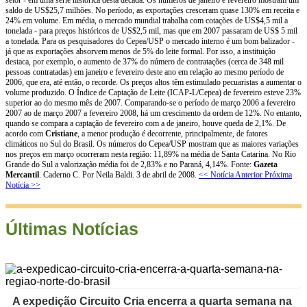
saldo de US$25,7 milhões. No período, as exportações cresceram quase 130% em receita e
24% em volume. Em média, o mercado mundial trabalha com cotações de US$4,5 mil a
tonelada - para preços históricos de US$2,5 mil, mas que em 2007 passaram de US$ 5 mil
a tonelada. Para os pesquisadores do Cepea/USP o mercado interno é um bom balizador -
já que as exportações absorvem menos de 5% do leite formal. Por isso, a instituição
destaca, por exemplo, o aumento de 37% do número de contratações (cerca de 348 mil
pessoas contratadas) em janeiro e fevereiro deste ano em relação ao mesmo período de
2006, que era, até então, o recorde. Os preços altos têm estimulado pecuaristas a aumentar o
volume produzido. O Índice de Captação de Leite (ICAP-L/Cepea) de fevereiro esteve 23%
superior ao do mesmo mês de 2007. Comparando-se o período de março 2006 a fevereiro
2007 ao de março 2007 a fevereiro 2008, há um crescimento da ordem de 12%. No entanto,
quando se compara a captação de fevereiro com a de janeiro, houve queda de 2,1%. De
acordo com
Cristiane
, a menor produção é decorrente, principalmente, de fatores
climáticos no Sul do Brasil. Os números do Cepea/USP mostram que as maiores variações
nos preços em março ocorreram nesta região: 11,89% na média de Santa Catarina. No Rio
Grande do Sul a valorização média foi de 2,83% e no Paraná, 4,14%. Fonte:
Gazeta
Mercantil
. Caderno C. Por Neila Baldi. 3 de abril de 2008.
<< Notícia Anterior
Próxima
Notícia >>
Últimas Notícias
A expedição Circuito Cria encerra a quarta semana na