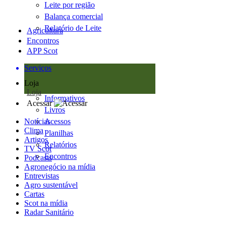
Leite por região
Balança comercial
Relatório de Leite
Agricultura
Encontros
APP Scot
Serviços
Loja
Loja
Informativos
Acessar
Livros
Notícias
Acessos
Clima
Planilhas
Artigos
Relatórios
TV Scot
Encontros
Podcasts
Agronegócio na mídia
Entrevistas
Agro sustentável
Cartas
Scot na mídia
Radar Sanitário