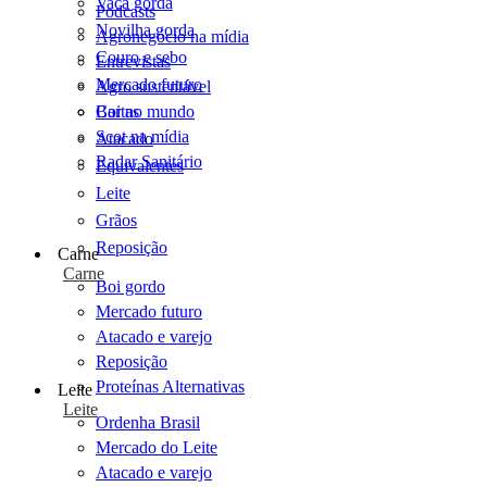
Vaca gorda
Podcasts
Novilha gorda
Agronegócio na mídia
Couro e sebo
Entrevistas
Mercado futuro
Agro sustentável
Cartas
Boi no mundo
Scot na mídia
Atacado
Radar Sanitário
Equivalentes
Leite
Grãos
Reposição
Carne
Carne
Boi gordo
Mercado futuro
Atacado e varejo
Reposição
Proteínas Alternativas
Leite
Leite
Ordenha Brasil
Mercado do Leite
Atacado e varejo