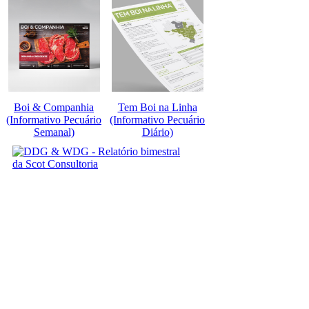
Boi & Companhia
Tem Boi na Linha
(Informativo Pecuário
(Informativo Pecuário
Semanal)
Diário)