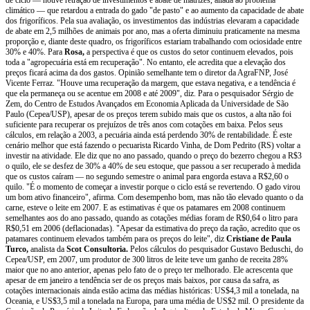
climático — que retardou a entrada do gado "de pasto" e ao aumento da capacidade de abate
dos frigoríficos. Pela sua avaliação, os investimentos das indústrias elevaram a capacidade
de abate em 2,5 milhões de animais por ano, mas a oferta diminuiu praticamente na mesma
proporção e, diante deste quadro, os frigoríficos estariam trabalhando com ociosidade entre
30% e 40%. Para
Rosa,
a perspectiva é que os custos do setor continuem elevados, pois
toda a "agropecuária está em recuperação". No entanto, ele acredita que a elevação dos
preços ficará acima da dos gastos. Opinião semelhante tem o diretor da AgraFNP, José
Vicente Ferraz. "Houve uma recuperação da margem, que estava negativa, e a tendência é
que ela permaneça ou se acentue em 2008 e até 2009", diz. Para o pesquisador Sérgio de
Zem, do Centro de Estudos Avançados em Economia Aplicada da Universidade de São
Paulo (Cepea/USP), apesar de os preços terem subido mais que os custos, a alta não foi
suficiente para recuperar os prejuízos de três anos com cotações em baixa. Pelos seus
cálculos, em relação a 2003, a pecuária ainda está perdendo 30% de rentabilidade. É este
cenário melhor que está fazendo o pecuarista Ricardo Vinha, de Dom Pedrito (RS) voltar a
investir na atividade. Ele diz que no ano passado, quando o preço do bezerro chegou a R$3
o quilo, ele se desfez de 30% a 40% de seu estoque, que passou a ser recuperado à medida
que os custos caíram — no segundo semestre o animal para engorda estava a R$2,60 o
quilo. "É o momento de começar a investir porque o ciclo está se revertendo. O gado virou
um bom ativo financeiro", afirma. Com desempenho bom, mas não tão elevado quanto o da
carne, esteve o leite em 2007. E as estimativas é que os patamares em 2008 continuem
semelhantes aos do ano passado, quando as cotações médias foram de R$0,64 o litro para
R$0,51 em 2006 (deflacionadas). "Apesar da estimativa do preço da ração, acredito que os
patamares continuem elevados também para os preços do leite", diz
Cristiane de Paula
Turco,
analista da
Scot Consultoria.
Pelos cálculos do pesquisador Gustavo Beduschi, do
Cepea/USP, em 2007, um produtor de 300 litros de leite teve um ganho de receita 28%
maior que no ano anterior, apenas pelo fato de o preço ter melhorado. Ele acrescenta que
apesar de em janeiro a tendência ser de os preços mais baixos, por causa da safra, as
cotações internacionais ainda estão acima das médias históricas: US$4,3 mil a tonelada, na
Oceania, e US$3,5 mil a tonelada na Europa, para uma média de US$2 mil. O presidente da