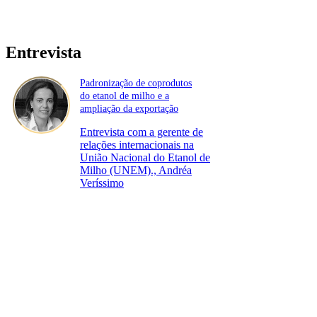
Entrevista
Padronização de coprodutos
do etanol de milho e a
ampliação da exportação
Entrevista com a gerente de
relações internacionais na
União Nacional do Etanol de
Milho (UNEM)., Andréa
Veríssimo