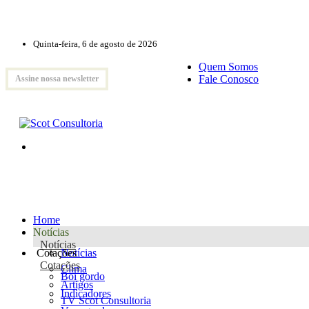
Quinta-feira, 6 de agosto de 2026
Quem Somos
Fale Conosco
Assine nossa newsletter
Home
Notícias
Notícias
Cotações
Notícias
Cotações
Clima
Boi gordo
Artigos
Indicadores
TV Scot Consultoria