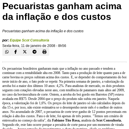
Pecuaristas ganham acima
da inflação e dos custos
Pecuaristas ganham acima da inflação e dos custos
por:
Equipe Scot Consultoria
Sexta-feira, 11 de janeiro de 2008 - 8h56
Os pecuaristas brasileiros ganharam mais que a inflação no ano passado e tendem a
continuar com a rentabilidade alta em 2008. Tanto para a produção de leite quanto para a de
carne bovina os preços subiram acima dos custos. E, se depender do comportamento do boi
neste início de ano, o fato pode se repetir. Na primeira semana de janeiro, a valorização da
arroba foi a maior dos últimos 10 anos: 4,2%. Para analistas de mercado, os dois produtos
seguem com cotações elevadas neste ano, com tendência de patamares mais altos até 2009,
no caso da bovinocultura de corte. Ontem, a arroba do boi gordo em Barretos (SP) estava
avaliada em R$75. Desde 2004 que o preço do produto não subiu em janeiro. Naquela
época, a valorização foi de 1,6%. Os preços do leite de janeiro só são calculados depois do
dia 15 e, por isso, não existe estimativa se o desempenho neste mês é o melhor de outros
anos. No acumulado de 2007, o pecuarista de corte teve ganho de 12 pontos percentuais em
relação à alta dos custos. Para o de leite, foi apenas de três pontos. "Temos um cenário de
entressafra no começo da safra", diz
Fabiano Tito Rosa,
analista da
Scot Consultoria.
Segundo ele, este fato ocorre porque a pecuária de corte passa por um momento de virada
de ciclo — houve retração de investimentos e abate de matrizes, aliada ao problema