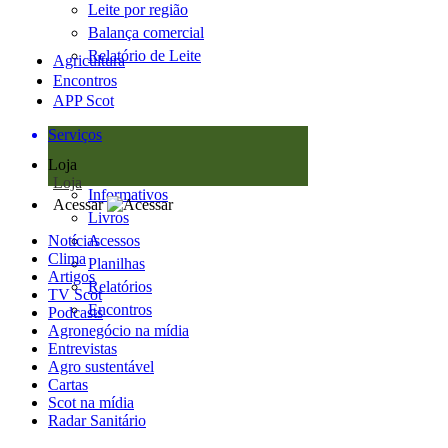
Leite por região
Balança comercial
Relatório de Leite
Agricultura
Encontros
APP Scot
Serviços
Loja
Loja
Informativos
Acessar
Livros
Notícias
Acessos
Clima
Planilhas
Artigos
Relatórios
TV Scot
Encontros
Podcasts
Agronegócio na mídia
Entrevistas
Agro sustentável
Cartas
Scot na mídia
Radar Sanitário