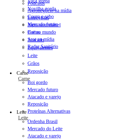
Vaca gorda
Podcasts
Novilha gorda
Agronegócio na mídia
Couro e sebo
Entrevistas
Mercado futuro
Agro sustentável
Cartas
Boi no mundo
Scot na mídia
Atacado
Radar Sanitário
Equivalentes
Leite
Grãos
Reposição
Carne
Carne
Boi gordo
Mercado futuro
Atacado e varejo
Reposição
Proteínas Alternativas
Leite
Leite
Ordenha Brasil
Mercado do Leite
Atacado e varejo