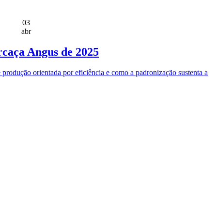
03
abr
arcaça Angus de 2025
e produção orientada por eficiência e como a padronização sustenta a