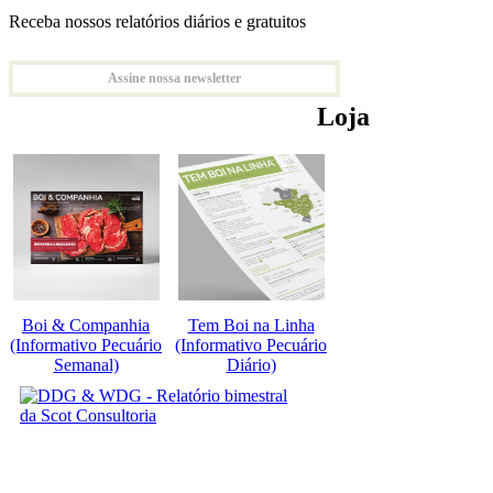
Receba nossos relatórios diários e gratuitos
Assine nossa newsletter
Loja
Boi & Companhia
Tem Boi na Linha
(Informativo Pecuário
(Informativo Pecuário
Semanal)
Diário)