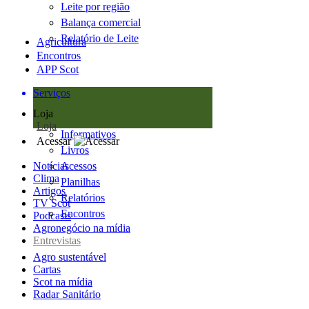
Leite por região
Balança comercial
Relatório de Leite
Agricultura
Encontros
APP Scot
Serviços
Loja
Loja
Informativos
Acessar
Livros
Notícias
Acessos
Clima
Planilhas
Artigos
Relatórios
TV Scot
Encontros
Podcasts
Agronegócio na mídia
Entrevistas
Agro sustentável
Cartas
Scot na mídia
Radar Sanitário