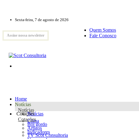
Sexta-feira, 7 de agosto de 2026
Quem Somos
Fale Conosco
Assine nossa newsletter
Home
Notícias
Notícias
Cotações
Notícias
Cotações
Clima
Boi gordo
Artigos
Indicadores
TV Scot Consultoria