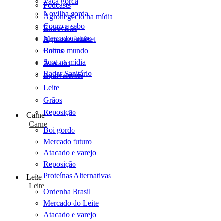
Vaca gorda
Podcasts
Novilha gorda
Agronegócio na mídia
Couro e sebo
Entrevistas
Mercado futuro
Agro sustentável
Cartas
Boi no mundo
Scot na mídia
Atacado
Radar Sanitário
Equivalentes
Leite
Grãos
Reposição
Carne
Carne
Boi gordo
Mercado futuro
Atacado e varejo
Reposição
Proteínas Alternativas
Leite
Leite
Ordenha Brasil
Mercado do Leite
Atacado e varejo