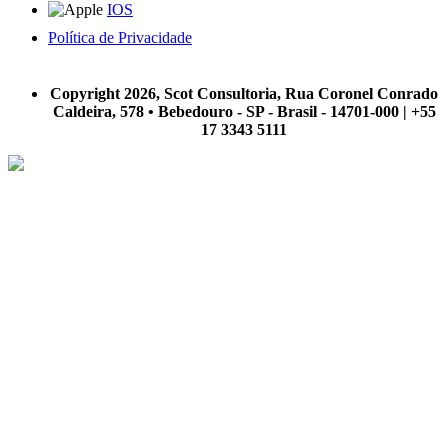
IOS
Política de Privacidade
A Scot Consultoria não se responsabiliza por negócios realizados a partir das informações contidas em
nosso site.
Copyright 2026, Scot Consultoria, Rua Coronel Conrado
Caldeira, 578 • Bebedouro - SP - Brasil - 14701-000 | +55
17 3343 5111