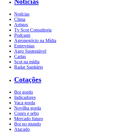
Notícias
Notícias
Clima
Artigos
Tv Scot Consultoria
Podcasts
Agronegócio na Mídia
Entrevistas
Agro Sustentável
Cartas
Scot na mídia
Radar Sanitário
Cotações
Boi gordo
Indicadores
Vaca gorda
Novilha gorda
Couro e sebo
Mercado futuro
Boi no mundo
Atacado