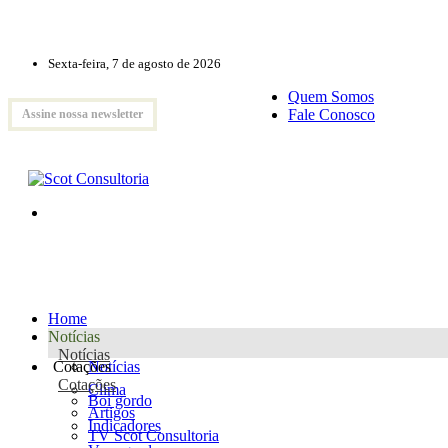
Sexta-feira, 7 de agosto de 2026
Quem Somos
Fale Conosco
Assine nossa newsletter
Home
Notícias
Notícias
Cotações
Notícias
Cotações
Clima
Boi gordo
Artigos
Indicadores
TV Scot Consultoria