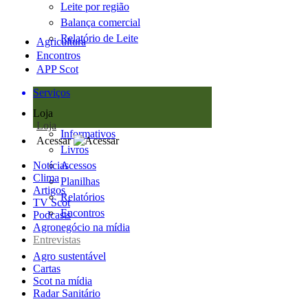
Leite por região
Balança comercial
Relatório de Leite
Agricultura
Encontros
APP Scot
Serviços
Loja
Loja
Informativos
Acessar
Livros
Notícias
Acessos
Clima
Planilhas
Artigos
Relatórios
TV Scot
Encontros
Podcasts
Agronegócio na mídia
Entrevistas
Agro sustentável
Cartas
Scot na mídia
Radar Sanitário