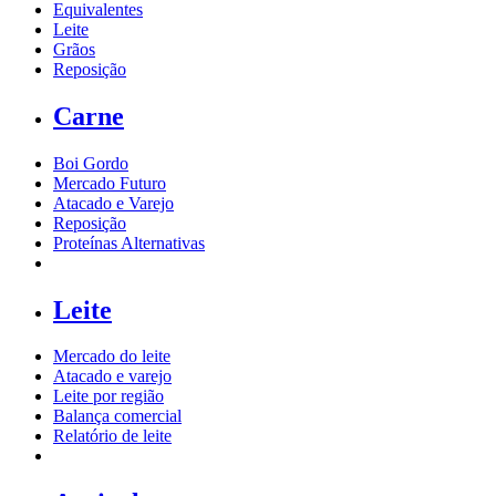
Equivalentes
Leite
Grãos
Reposição
Carne
Boi Gordo
Mercado Futuro
Atacado e Varejo
Reposição
Proteínas Alternativas
Leite
Mercado do leite
Atacado e varejo
Leite por região
Balança comercial
Relatório de leite