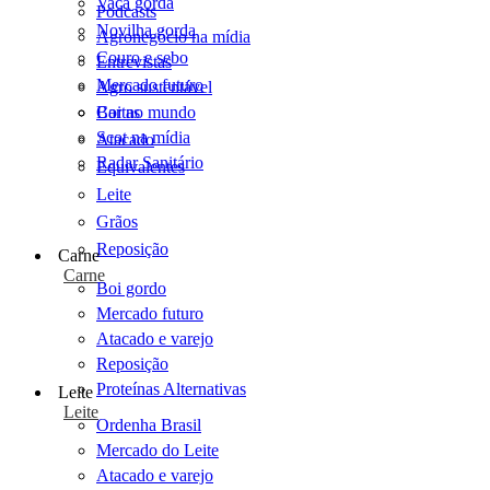
Vaca gorda
Podcasts
Novilha gorda
Agronegócio na mídia
Couro e sebo
Entrevistas
Mercado futuro
Agro sustentável
Cartas
Boi no mundo
Scot na mídia
Atacado
Radar Sanitário
Equivalentes
Leite
Grãos
Reposição
Carne
Carne
Boi gordo
Mercado futuro
Atacado e varejo
Reposição
Proteínas Alternativas
Leite
Leite
Ordenha Brasil
Mercado do Leite
Atacado e varejo