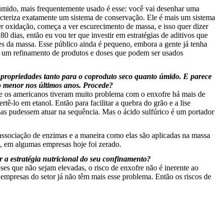
 úmido, mais frequentemente usado é esse: você vai desenhar uma
racteriza exatamente um sistema de conservação. Ele é mais um sistema
r oxidação, começa a ver escurecimento de massa, e isso quer dizer
 dias, então eu vou ter que investir em estratégias de aditivos que
es da massa. Esse público ainda é pequeno, embora a gente já tenha
m, um refinamento de produtos e doses que podem ser usados
s propriedades tanto para o coproduto seco quanto úmido. E parece
o menor nos últimos anos. Procede?
e os americanos tiveram muito problema com o enxofre há mais de
tê-lo em etanol. Então para facilitar a quebra do grão e a lise
zimas pudessem atuar na sequência. Mas o ácido sulfúrico é um portador
 associação de enzimas e a maneira como elas são aplicadas na massa
, em algumas empresas hoje foi zerado.
 a estratégia nutricional do seu confinamento?
s que não sejam elevadas, o risco de enxofre não é inerente ao
 empresas do setor já não têm mais esse problema. Então os riscos de