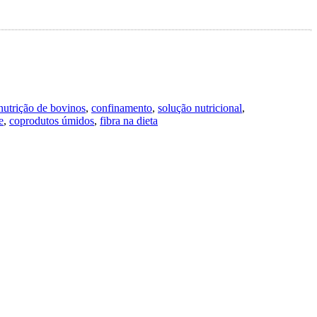
nutrição de bovinos
,
confinamento
,
solução nutricional
,
e
,
coprodutos úmidos
,
fibra na dieta