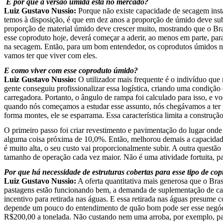
E por que a versão úmida está no mercado?
Luiz Gustavo Nussio:
Porque não existe capacidade de secagem instal
temos à disposição, é que em dez anos a proporção de úmido deve sub
proporção de material úmido deve crescer muito, mostrando que o Br
esse coproduto hoje, deverá começar a aderir, ao menos em parte, par
na secagem. Então, para um bom entendedor, os coprodutos úmidos n
vamos ter que viver com eles.
E como viver com esse coproduto úmido?
Luiz Gustavo Nussio:
O utilizador mais frequente é o indivíduo que 
gente conseguiu profissionalizar essa logística, criando uma condição
carregadora. Portanto, o ângulo de rampa foi calculado para isso, e v
quando nós começamos a estudar esse assunto, nós chegávamos a ter p
forma montes, ele se esparrama. Essa característica limita a construçã
O primeiro passo foi criar revestimento e pavimentação do lugar onde
alguma coisa próxima de 10,0%. Então, melhorou demais a capacidade 
é muito alta, o seu custo vai proporcionalmente subir. A outra quest
tamanho de operação cada vez maior. Não é uma atividade fortuita, pass
Por que há necessidade de estruturas cobertas para esse tipo de co
Luiz Gustavo Nussio:
A oferta quantitativa mais generosa que o Br
pastagens estão funcionando bem, a demanda de suplementação de cam
incentivo para retirada nas águas. E essa retirada nas águas presume 
depende um pouco do entendimento de quão bom pode ser esse negóc
R$200,00 a tonelada. Não custando nem uma arroba, por exemplo, pa