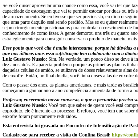
Se você quiser aproveitar uma chance como essa, você vai ter que faz
capacidade de estocagem que vai te permitir estocar por duas ou três 
de armazenamento. Se eu tivesse que ser preciosista, eu diria o segu
que uma parte daquilo está sendo perdido. Mas se eu quiser realmente 
sejam cirurgicamente posicionados para controlar o crescimento de f
conhecimento de como fazer. A gente demorou uns três ou quatro anos
estrategicamente para conseguir conservar o produto de maneira mais e
Esse ponto que você cita é muito interessante, porque há dúvidas 
que nos últimos anos essa sofisticação tem colaborado com a dimi
Luiz Gustavo Nussio:
Sim. Na verdade, um pouco disso se deve à im
dez anos atrás. E aparecia problema porque as primeiras plantas tinham
daquelas células de amido, se utilizava de doses relativamente altas d
de enxofre. Então, no final do dia, você tinha doses altas de enxofre 
Com o passar dos anos, as plantas americanas, e mais tarde as brasil
começaram a ganhar ano a ano competência aumentada de forma a poder
Professor, encerrando nossa conversa, o que o pecuarista precisa 
Luiz Gustavo Nussio:
Você tem que saber de quem você está comprand
coproduto, ele é inerente ao processo. E reforço, você tem que saber
enxofre foram praticamente reduzidos.
Esta entrevista foi gravada no Encontro de Intensificação de Pa
Cadastre-se para receber a visita do Confina Brasil:
https://conf