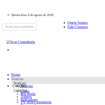
Quinta-feira, 6 de agosto de 2026
Quem Somos
Fale Conosco
Assine nossa newsletter
Home
Notícias
Notícias
Cotações
Notícias
Cotações
Clima
Boi gordo
Artigos
Indicadores
TV Scot Consultoria