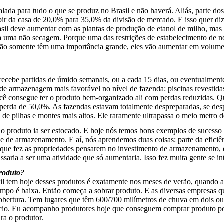
ada para tudo o que se produz no Brasil e não haverá. Aliás, parte dos 
ir da casa de 20,0% para 35,0% da divisão de mercado. E isso quer diz
asil deve aumentar com as plantas de produção de etanol de milho, ma
a uma não secagem. Porque uma das restrições de estabelecimento de nov
ão somente têm uma importância grande, eles vão aumentar em volume 
recebe partidas de úmido semanais, ou a cada 15 dias, ou eventualmente
 de armazenagem mais favorável no nível de fazenda: piscinas revestidas
ocê consegue ter o produto bem-organizado ali com perdas reduzidas. Qu
erda de 50,0%. As fazendas estavam totalmente despreparadas, se despe
o de pilhas e montes mais altos. Ele raramente ultrapassa o meio metro de
 o produto ia ser estocado. E hoje nós temos bons exemplos de sucesso
de armazenamento. E aí, nós aprendemos duas coisas: parte da eficiên
ão que fez as propriedades pensarem no investimento de armazenamento, 
aria a ser uma atividade que só aumentaria. Isso fez muita gente se int
produto?
asil tem hoje desses produtos é exatamente nos meses de verão, quando
po é baixa. Então começa a sobrar produto. E as diversas empresas qu
cobertura. Tem lugares que têm 600/700 milímetros de chuva em dois ou 
io. Eu acompanho produtores hoje que conseguem comprar produto por
ra o produtor.