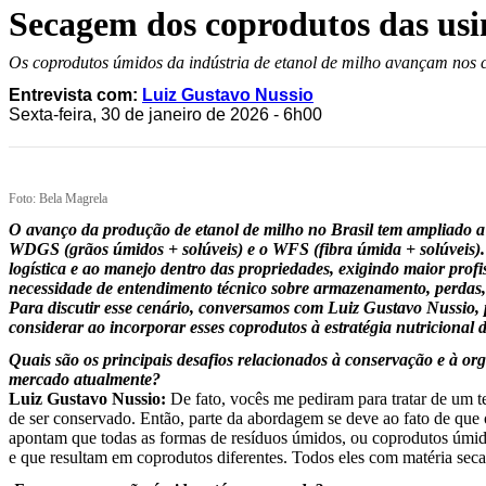
Secagem dos coprodutos das usin
Os coprodutos úmidos da indústria de etanol de milho avançam nos 
Entrevista com:
Luiz Gustavo Nussio
Sexta-feira, 30 de janeiro de 2026 - 6h00
Foto: Bela Magrela
O avanço da produção de etanol de milho no Brasil tem ampliado a 
WDGS (grãos úmidos + solúveis) e o WFS (fibra úmida + solúveis).
logística e ao manejo dentro das propriedades, exigindo maior prof
necessidade de entendimento técnico sobre armazenamento, perdas, 
Para discutir esse cenário, conversamos com Luiz Gustavo Nussio, p
considerar ao incorporar esses coprodutos à estratégia nutricional
Quais são os principais desafios relacionados à conservação e à
mercado atualmente?
Luiz Gustavo Nussio:
De fato, vocês me pediram para tratar de um te
de ser conservado. Então, parte da abordagem se deve ao fato de que
apontam que todas as formas de resíduos úmidos, ou coprodutos úmi
e que resultam em coprodutos diferentes. Todos eles com matéria sec