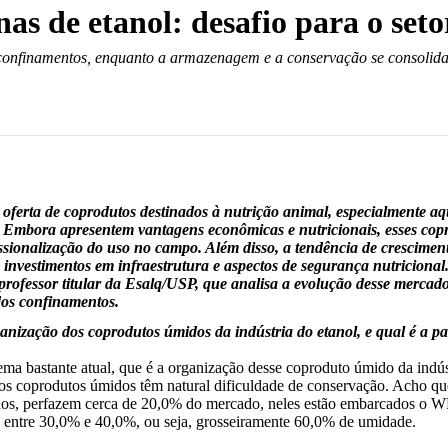
as de etanol: desafio para o set
confinamentos, enquanto a armazenagem e a conservação se consolidam
oferta de coprodutos destinados à nutrição animal, especialmente a
 Embora apresentem vantagens econômicas e nutricionais, esses copr
issionalização do uso no campo. Além disso, a tendência de crescime
investimentos em infraestrutura e aspectos de segurança nutricional
rofessor titular da Esalq/USP, que analisa a evolução desse mercado
 dos confinamentos.
 organização dos coprodutos úmidos da indústria do etanol, e qual
ma bastante atual, que é a organização desse coproduto úmido da indús
 os coprodutos úmidos têm natural dificuldade de conservação. Acho qu
dos, perfazem cerca de 20,0% do mercado, neles estão embarcados o 
a entre 30,0% e 40,0%, ou seja, grosseiramente 60,0% de umidade.