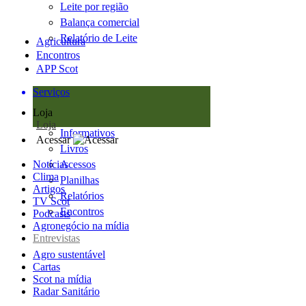
Leite por região
Balança comercial
Relatório de Leite
Agricultura
Encontros
APP Scot
Serviços
Loja
Loja
Informativos
Acessar
Livros
Notícias
Acessos
Clima
Planilhas
Artigos
Relatórios
TV Scot
Encontros
Podcasts
Agronegócio na mídia
Entrevistas
Agro sustentável
Cartas
Scot na mídia
Radar Sanitário