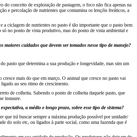
ro do conceito de exploração de pastagem, o foco não fica apenas na
o e percolação de nutrientes que contamina os lençóis freáticos, a
 e a ciclagem de nutrientes no pasto é tão importante que o pasto bem
 só no ponto de vista produtivo, mas do ponto de vista ambiental e
 os maiores cuidados que devem ser tomados nesse tipo de manejo?
es do pasto que determina a sua produção e longevidade, mas sim um
to cresce mais do que em março. O animal que cresce no pasto vai
a ligado ao seu ritmo de crescimento.
rreto de colheita. Sabendo o ponto de colheita daquele pasto, que
e instaure.
xpectativa, a médio e longo prazo, sobre esse tipo de sistema?
zer que irá buscar sempre a máxima produção possível por unidade/
dade do solo etc, ou ligados à parte social, como uma fazenda que é
 rendimento em sua unidade de produção. Os produtores não deixam de