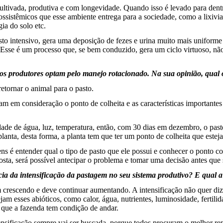
ultivada, produtiva e com longevidade. Quando isso é levado para dent
istêmicos que esse ambiente entrega para a sociedade, como a lixiviaçã
ia do solo etc.
sto intensivo, gera uma deposição de fezes e urina muito mais uniforme
 Esse é um processo que, se bem conduzido, gera um ciclo virtuoso, não
tos produtores optam pelo manejo rotacionado. Na sua opinião, qual
etornar o animal para o pasto.
am em consideração o ponto de colheita e as características important
dade de água, luz, temperatura, então, com 30 dias em dezembro, o pas
planta, desta forma, a planta tem que ter um ponto de colheita que estej
s é entender qual o tipo de pasto que ele possui e conhecer o ponto co
ta, será possível antecipar o problema e tomar uma decisão antes que s
a da intensificação da pastagem no seu sistema produtivo? E qual a e
 crescendo e deve continuar aumentando. A intensificação não quer di
ejam esses abióticos, como calor, água, nutrientes, luminosidade, fertili
 que a fazenda tem condição de andar.
intensificação sempre vai ser buscada, porque todos procuram o melhor