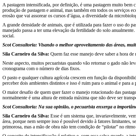
A pastagem intensificada, por definição, é uma pastagem muito bem c
produção de pastagem e animal, mas também em todos os serviços ecoss
erosão que vai assorear os cursos d’água, a diversidade da microbiolog
A grande densidade de animais, que é utilizada para fazer o uso do pa
manejado passa a ter uma elevação da fertilidade do solo anualmente.
social.
Scot Consultoria: Visando o melhor aproveitamento das áreas, mui
Sila Carneiro da Silva:
Quem faz esse manejo deve saber a hora de r
Neste aspecto, muitos pecuaristas quando vão retornar o gado não lev
cronograma com o número de dias fixos.
O pasto e qualquer cultura agrícola crescem em função da disponibili
perceber dois ambientes distintos e isso é ruim para o animal e para a 
O maior desafio de quem quer fazer o manejo rotacionado das pastagen
normalmente é uma altura de entrada máxima que não deve ser transpos
Scot Consultoria: Na sua opinião, o pecuarista enxerga a importânci
Sila Carneiro da Silva:
Esse é um sistema que, invariavelmente, vem
área, porque nem sempre isso é possível devido à fatores limitantes, s
primorosa, mas a mão de obra não tem condição de “pilotar” no ritmo
O conceito de intensificação é relativo e, com essa salva guarda, a 