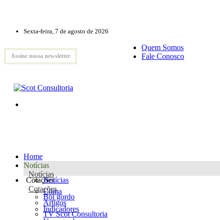
Sexta-feira, 7 de agosto de 2026
Quem Somos
Fale Conosco
Assine nossa newsletter
Home
Notícias
Notícias
Cotações
Notícias
Cotações
Clima
Boi gordo
Artigos
Indicadores
TV Scot Consultoria