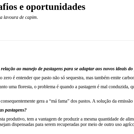
afios e oportunidades
a lavoura de capim.
m relação ao manejo de pastagens para se adaptar aos novos ideais d
no zero é entender que pasto não só sequestra, mas também emite carbon
anto uma floresta, o problema é quando a pastagem é mal conduzida, que
e consequentemente gera a “má fama” dos pastos. A solução da emissã
das pastagens?
ista produtivo, tem a vantagem de produzir a mesma quantidade de ali
 sejam dispensadas para serem recuperadas por meio de outro uso agríc