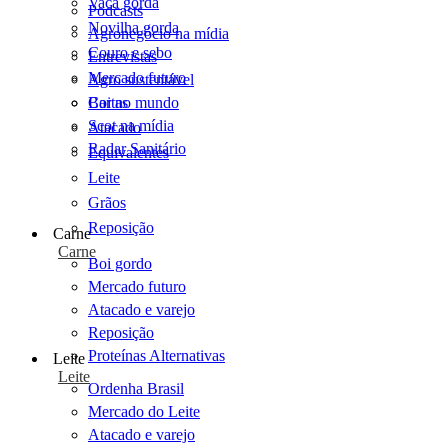
Vaca gorda
Podcasts
Novilha gorda
Agronegócio na mídia
Couro e sebo
Entrevistas
Mercado futuro
Agro sustentável
Cartas
Boi no mundo
Scot na mídia
Atacado
Radar Sanitário
Equivalentes
Leite
Grãos
Reposição
Carne
Carne
Boi gordo
Mercado futuro
Atacado e varejo
Reposição
Proteínas Alternativas
Leite
Leite
Ordenha Brasil
Mercado do Leite
Atacado e varejo