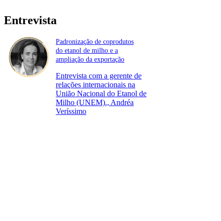
Entrevista
Padronização de coprodutos
do etanol de milho e a
ampliação da exportação
Entrevista com a gerente de
relações internacionais na
União Nacional do Etanol de
Milho (UNEM)., Andréa
Veríssimo