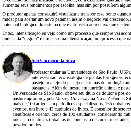
aumentar seus rendimentos por escolha, mas sim por possuírem algum
O produtor apenas conseguirá visualizar e transpor esse ponto quan
mudar para acertar um novo patamar, assim o negócio vai crescendo, a
potencial biológico do sistema que é intrínseco ao recurso que ele tem 
Então, intensificação eu vejo como um processo que sempre vai acont
onde cada “degrau” é um passo na intensificação, um processo que nã
Sila Carneiro da Silva
Professor titular na Universidade de São Paulo (USP)
interesses são: ecofisiologia de plantas forrageiras, ec
pastejo, manejo do pastejo e sistemas de produção an
pastagens. Além de mestre em nutrição animal e pasta
Universidade de São Paulo, obteve seu título de doutor e pós-d
pasture agronomy pela
Massey University
na Nova Zelândia. Sil
mais de 100 artigos em periódicos especializados, 165 trabalhos
eventos, um livro e 43 capítulos de livros. É consultor de sete re
científicas e orientou cerca de 100 estudantes, considerando tra
iniciação científica, trabalhos de conclusão de curso, mestrados,
pós-doutorados.