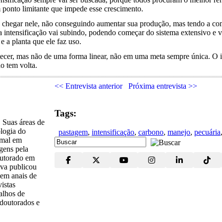
 ponto limitante que impede esse crescimento.
do chegar nele, não conseguindo aumentar sua produção, mas tendo a c
 intensificação vai subindo, podendo começar do sistema extensivo e v
e a planta que ele faz uso.
ecer, mas não de uma forma linear, não em uma meta sempre única. O i
o tem volta.
<< Entrevista anterior
Próxima entrevista >>
Tags:
. Suas áreas de
ologia do
pastagem
,
intensificação
,
carbono
,
manejo
,
pecuária
imal em
gens pela
outorado em
va publicou
 em anais de
vistas
balhos de
 doutorados e