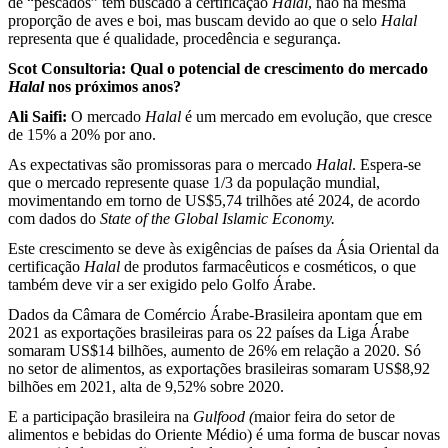
de “pescados” tem buscado a certificação
Halal
, não na mesma
proporção de aves e boi, mas buscam devido ao que o selo
Halal
representa que é qualidade, procedência e segurança.
Scot Consultoria: Qual o potencial de crescimento do mercado
Halal
nos próximos anos?
Ali Saifi:
O mercado
Halal
é um mercado em evolução, que cresce
de 15% a 20% por ano.
As expectativas são promissoras para o mercado
Halal
. Espera-se
que o mercado represente quase 1/3 da população mundial,
movimentando em torno de US$5,74 trilhões até 2024, de acordo
com dados do
State of the Global Islamic Economy.
Este crescimento se deve às exigências de países da Ásia Oriental da
certificação
Halal
de produtos farmacêuticos e cosméticos, o que
também deve vir a ser exigido pelo Golfo Árabe.
Dados da Câmara de Comércio Árabe-Brasileira apontam que em
2021 as exportações brasileiras para os 22 países da Liga Árabe
somaram US$14 bilhões, aumento de 26% em relação a 2020. Só
no setor de alimentos, as exportações brasileiras somaram US$8,92
bilhões em 2021, alta de 9,52% sobre 2020.
E a participação brasileira na
Gulfood (
maior feira do setor de
alimentos e bebidas do Oriente Médio) é uma forma de buscar novas