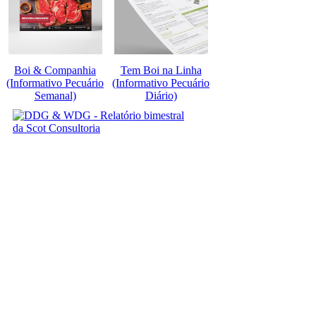
Boi & Companhia
Tem Boi na Linha
(Informativo Pecuário
(Informativo Pecuário
Semanal)
Diário)