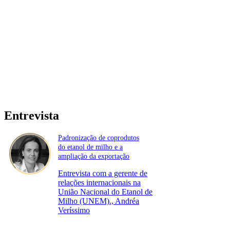
Entrevista
Padronização de coprodutos
do etanol de milho e a
ampliação da exportação
Entrevista com a gerente de
relações internacionais na
União Nacional do Etanol de
Milho (UNEM)., Andréa
Veríssimo