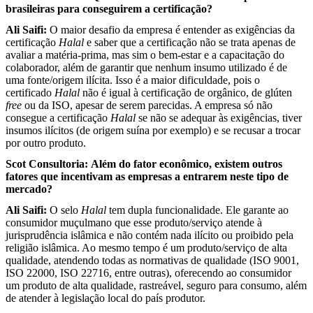
brasileiras para conseguirem a certificação?
Ali Saifi:
O maior desafio da empresa é entender as exigências da
certificação
Halal
e saber que a certificação não se trata apenas de
avaliar a matéria-prima, mas sim o bem-estar e a capacitação do
colaborador, além de garantir que nenhum insumo utilizado é de
uma fonte/origem ilícita. Isso é a maior dificuldade, pois o
certificado
Halal
não é igual à certificação de orgânico, de glúten
free
ou da ISO, apesar de serem parecidas. A empresa só não
consegue a certificação
Halal
se não se adequar às exigências, tiver
insumos ilícitos (de origem suína por exemplo) e se recusar a trocar
por outro produto.
Scot Consultoria:
Além do fator econômico, existem outros
fatores que incentivam as empresas a entrarem neste tipo de
mercado?
Ali Saifi:
O selo
Halal
tem dupla funcionalidade. Ele garante ao
consumidor muçulmano que esse produto/serviço atende à
jurisprudência islâmica e não contém nada ilícito ou proibido pela
religião islâmica. Ao mesmo tempo é um produto/serviço de alta
qualidade, atendendo todas as normativas de qualidade (ISO 9001,
ISO 22000, ISO 22716, entre outras), oferecendo ao consumidor
um produto de alta qualidade, rastreável, seguro para consumo, além
de atender à legislação local do país produtor.