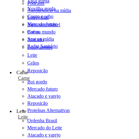
Vaca gorda
Podcasts
Novilha gorda
Agronegócio na mídia
Couro e sebo
Entrevistas
Mercado futuro
Agro sustentável
Cartas
Boi no mundo
Scot na mídia
Atacado
Radar Sanitário
Equivalentes
Leite
Grãos
Reposição
Carne
Carne
Boi gordo
Mercado futuro
Atacado e varejo
Reposição
Proteínas Alternativas
Leite
Leite
Ordenha Brasil
Mercado do Leite
Atacado e varejo