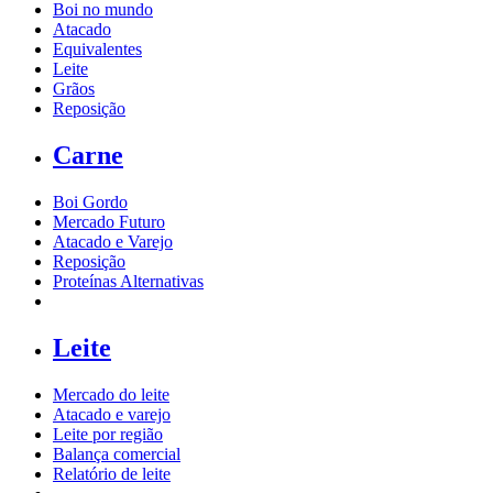
Boi no mundo
Atacado
Equivalentes
Leite
Grãos
Reposição
Carne
Boi Gordo
Mercado Futuro
Atacado e Varejo
Reposição
Proteínas Alternativas
Leite
Mercado do leite
Atacado e varejo
Leite por região
Balança comercial
Relatório de leite