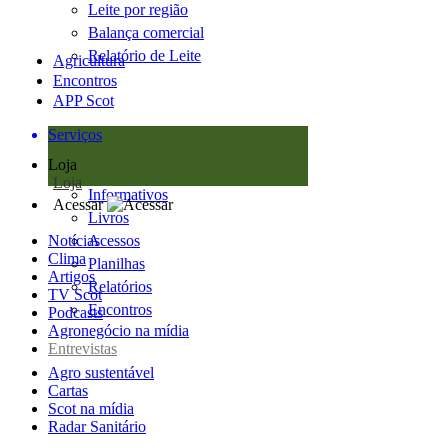
Leite por região
Balança comercial
Relatório de Leite
Agricultura
Encontros
APP Scot
Serviços
Loja
Loja
Informativos
Acessar
Livros
Notícias
Acessos
Clima
Planilhas
Artigos
Relatórios
TV Scot
Encontros
Podcasts
Agronegócio na mídia
Entrevistas
Agro sustentável
Cartas
Scot na mídia
Radar Sanitário