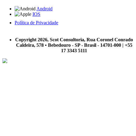
Android
IOS
Política de Privacidade
A Scot Consultoria não se responsabiliza por negócios realizados a partir das informações contidas em
nosso site.
Copyright 2026, Scot Consultoria, Rua Coronel Conrado
Caldeira, 578 • Bebedouro - SP - Brasil - 14701-000 | +55
17 3343 5111