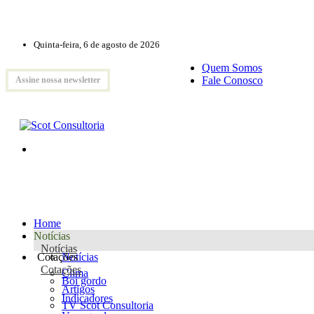
Quinta-feira, 6 de agosto de 2026
Quem Somos
Fale Conosco
Assine nossa newsletter
Home
Notícias
Notícias
Cotações
Notícias
Cotações
Clima
Boi gordo
Artigos
Indicadores
TV Scot Consultoria