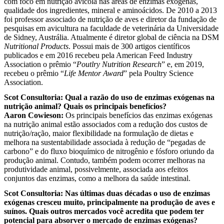
com foco em nutrição avícola nas áreas de enzimas exógenas,
qualidade dos ingredientes, mineral e aminoácidos. De 2010 a 2013
foi professor associado de nutrição de aves e diretor da fundação de
pesquisas em avicultura na faculdade de veterinária da Universidade
de Sidney, Austrália. Atualmente é diretor global de ciência na DSM
Nutritional Products
. Possui mais de 300 artigos científicos
publicados e em 2016 recebeu pela American Feed Industry
Association o prêmio “
Poutlry Nutrition Research
” e, em 2019,
recebeu o prêmio “
Life Mentor Award
” pela Poultry Science
Association.
Scot Consultoria:
Qual a razão do uso de enzimas exógenas na
nutrição animal
? Quais os principais benefícios?
Aaron Cowieson
:
Os principais benefícios das enzimas exógenas
na nutrição animal estão associados com a redução dos custos de
nutrição/ração, maior flexibilidade na formulação de dietas e
melhora na sustentabilidade associada à redução de “pegadas de
carbono” e do fluxo bioquímico de nitrogênio e fósforo oriundo da
produção animal. Contudo, também podem ocorrer melhoras na
produtividade animal, possivelmente, associada aos efeitos
conjuntos das enzimas, como a melhora da saúde intestinal.
Scot Consultoria:
Nas últimas duas décadas o uso de enzimas
exógenas cresceu muito, principalmente na produção de aves e
suínos. Quais outros mercados você acredita que podem ter
potencial para absorver o mercado de enzimas exógenas?