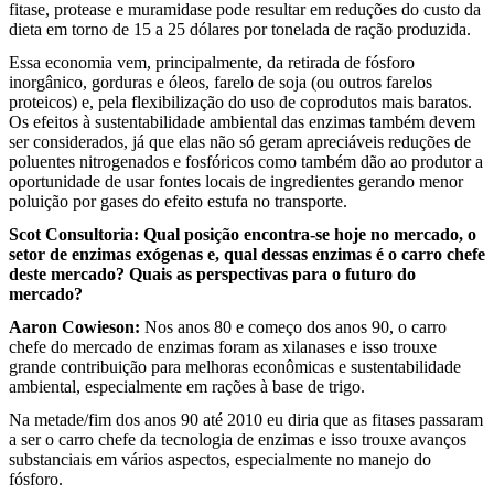
fitase, protease e muramidase pode resultar em reduções do custo da
dieta em torno de 15 a 25 dólares por tonelada de ração produzida.
Essa economia vem, principalmente, da retirada de fósforo
inorgânico, gorduras e óleos, farelo de soja (ou outros farelos
proteicos) e, pela flexibilização do uso de coprodutos mais baratos.
Os efeitos à sustentabilidade ambiental das enzimas também devem
ser considerados, já que elas não só geram apreciáveis reduções de
poluentes nitrogenados e fosfóricos como também dão ao produtor a
oportunidade de usar fontes locais de ingredientes gerando menor
poluição por gases do efeito estufa no transporte.
Scot Consultoria:
Qual posição encontra-se hoje no mercado, o
setor de enzimas exógenas e, qual dessas enzimas é o carro chefe
deste mercado? Quais as perspectivas para o futuro do
mercado?
Aaron Cowieson
:
Nos anos 80 e começo dos anos 90, o carro
chefe do mercado de enzimas foram as xilanases e isso trouxe
grande contribuição para melhoras econômicas e sustentabilidade
ambiental, especialmente em rações à base de trigo.
Na metade/fim dos anos 90 até 2010 eu diria que as fitases passaram
a ser o carro chefe da tecnologia de enzimas e isso trouxe avanços
substanciais em vários aspectos, especialmente no manejo do
fósforo.