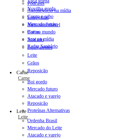
Vaca gorda
Podcasts
Novilha gorda
Agronegócio na mídia
Couro e sebo
Entrevistas
Mercado futuro
Agro sustentável
Cartas
Boi no mundo
Scot na mídia
Atacado
Radar Sanitário
Equivalentes
Leite
Grãos
Reposição
Carne
Carne
Boi gordo
Mercado futuro
Atacado e varejo
Reposição
Proteínas Alternativas
Leite
Leite
Ordenha Brasil
Mercado do Leite
Atacado e varejo