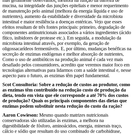
mas geralmente observamos
:
melhora na função da barreira de
mucina, na integridade das junções epiteliais e menor requerimento
de manutenção pelo animal (melhora da energia líquida e uso de
nutrientes), aumento da estabilidade e diversidade da microbiota
intestinal e maior resiliência a doenças entéricas. Vejo que esses
efeitos resultam de três fontes principais: primeiro, degradação de
componentes antinutricionais associados a vários ingredientes (ácido
fítico, inibidores de protease etc.). Em seguida, a modulação da
microbiota intestinal através, por exemplo, da geração de
oligossacarídeos fermentáveis. E, por último, mudanças benéficas na
secreção de enzimas endógenas e melhor absorção de nutrientes,
Como o uso de antibióticos na produção animal é cada vez mais
desafiado pelos consumidores, acredito que veremos maior foco em
tecnologias alternativas para lidarmos com a saúde intestinal e, nesse
aspecto para o futuro, as enzimas têm papel fundamental.
Scot Consultoria:
Sobre a redução de custos ao produtor, como
as enzimas têm contribuído na redução custo de produção da
dieta, tendo em vista que ele corresponde a até 70% dos custos
de produção? Quais os principais componentes das dietas que
enzimas podem substituir nesta redução do custo da ração?
Aaron Cowieson
:
Mesmo quando matrizes nutricionais
conservadoras são utilizadas às enzimas, a melhora na
digestibilidade de fósforo, aminoácidos, energia, minerais traço,
cálcio e sódio que resultam do uso combinado de carbohidrase,