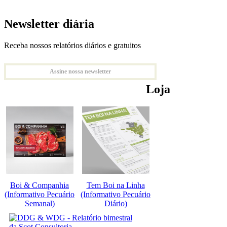
Newsletter diária
Receba nossos relatórios diários e gratuitos
Assine nossa newsletter
Loja
Boi & Companhia
Tem Boi na Linha
(Informativo Pecuário
(Informativo Pecuário
Semanal)
Diário)