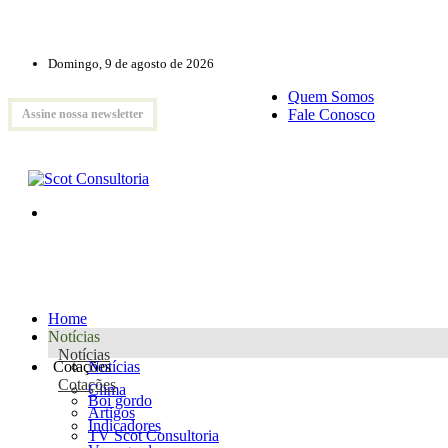
Domingo, 9 de agosto de 2026
Quem Somos
Fale Conosco
Assine nossa newsletter
Home
Notícias
Notícias
Cotações
Notícias
Cotações
Clima
Boi gordo
Artigos
Indicadores
TV Scot Consultoria