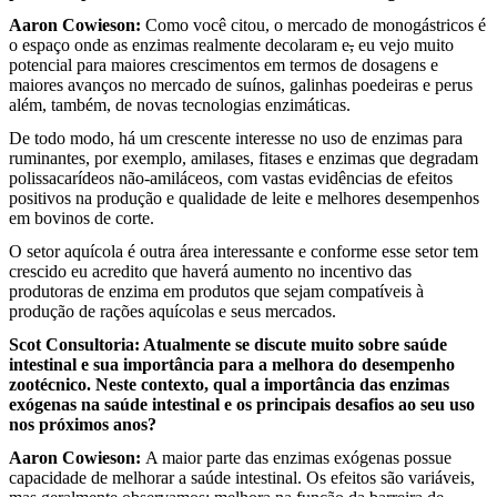
Aaron Cowieson
:
Como você citou, o mercado de monogástricos é
o espaço onde as enzimas realmente decolaram e
,
eu vejo muito
potencial para maiores crescimentos em termos de dosagens e
maiores avanços no mercado de suínos, galinhas poedeiras e perus
além, também, de novas tecnologias enzimáticas.
De todo modo, há um crescente interesse no uso de enzimas para
ruminantes, por exemplo, amilases, fitases e enzimas que degradam
polissacarídeos não-amiláceos, com vastas evidências de efeitos
positivos na produção e qualidade de leite e melhores desempenhos
em bovinos de corte.
O setor aquícola é outra área interessante e conforme esse setor tem
crescido eu acredito que haverá aumento no incentivo das
produtoras de enzima em produtos que sejam compatíveis à
produção de rações aquícolas e seus mercados.
Scot Consultoria:
Atualmente se discute muito sobre saúde
intestinal e sua importância para a melhora do desempenho
zootécnico. Neste contexto, qual a importância das enzimas
exógenas na saúde intestinal e os principais desafios ao seu uso
nos próximos anos?
Aaron Cowieson:
A maior parte das enzimas exógenas possue
capacidade de melhorar a saúde intestinal. Os efeitos são variáveis,