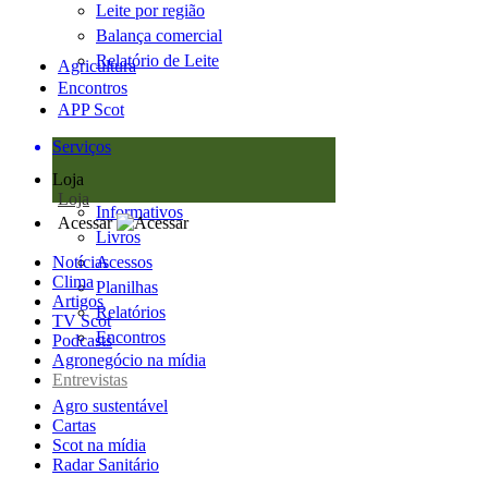
Leite por região
Balança comercial
Relatório de Leite
Agricultura
Encontros
APP Scot
Serviços
Loja
Loja
Informativos
Acessar
Livros
Notícias
Acessos
Clima
Planilhas
Artigos
Relatórios
TV Scot
Encontros
Podcasts
Agronegócio na mídia
Entrevistas
Agro sustentável
Cartas
Scot na mídia
Radar Sanitário