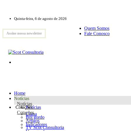
Quinta-feira, 6 de agosto de 2026
Quem Somos
Fale Conosco
Assine nossa newsletter
Home
Notícias
Notícias
Cotações
Notícias
Cotações
Clima
Boi gordo
Artigos
Indicadores
TV Scot Consultoria