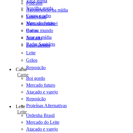
Vaca gorda
Podcasts
Novilha gorda
Agronegócio na mídia
Couro e sebo
Entrevistas
Mercado futuro
Agro sustentável
Cartas
Boi no mundo
Scot na mídia
Atacado
Radar Sanitário
Equivalentes
Leite
Grãos
Reposição
Carne
Carne
Boi gordo
Mercado futuro
Atacado e varejo
Reposição
Proteínas Alternativas
Leite
Leite
Ordenha Brasil
Mercado do Leite
Atacado e varejo