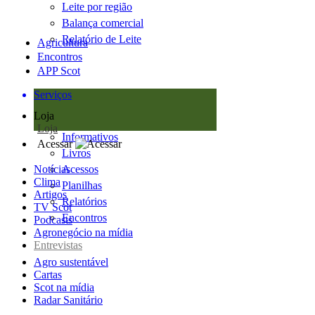
Leite por região
Balança comercial
Relatório de Leite
Agricultura
Encontros
APP Scot
Serviços
Loja
Loja
Informativos
Acessar
Livros
Notícias
Acessos
Clima
Planilhas
Artigos
Relatórios
TV Scot
Encontros
Podcasts
Agronegócio na mídia
Entrevistas
Agro sustentável
Cartas
Scot na mídia
Radar Sanitário