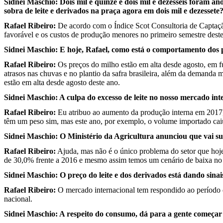
Sidnei Maschio: Dois mil e quinze e dois mil e dezesseis foram 
sobra de leite e derivados na praça agora em dois mil e dezessete
Rafael Ribeiro:
De acordo com o Índice Scot Consultoria de Captaç
favorável e os custos de produção menores no primeiro semestre dest
Sidnei Maschio: E hoje, Rafael, como está o comportamento dos p
Rafael Ribeiro:
Os preços do milho estão em alta desde agosto, em fu
atrasos nas chuvas e no plantio da safra brasileira, além da demanda 
estão em alta desde agosto deste ano.
Sidnei Maschio: A culpa do excesso de leite no nosso mercado in
Rafael Ribeiro:
Eu atribuo ao aumento da produção interna em 2017,
têm um peso sim, mas este ano, por exemplo, o volume importado caiu
Sidnei Maschio: O Ministério da Agricultura anunciou que vai su
Rafael Ribeiro:
Ajuda, mas não é o único problema do setor que hoje
de 30,0% frente a 2016 e mesmo assim temos um cenário de baixa no
Sidnei Maschio: O preço do leite e dos derivados está dando sinai
Rafael Ribeiro:
O mercado internacional tem respondido ao período d
nacional.
Sidnei Maschio: A respeito do consumo, dá para a gente começa