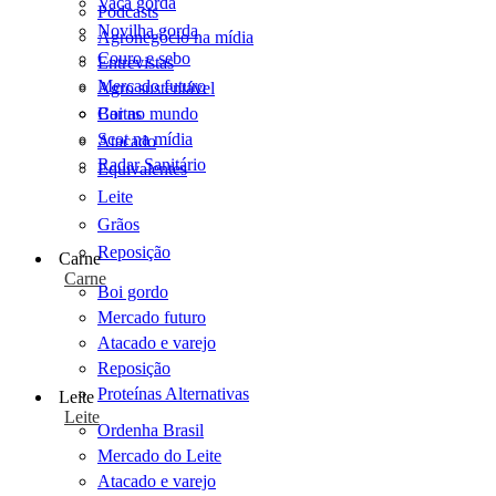
Vaca gorda
Podcasts
Novilha gorda
Agronegócio na mídia
Couro e sebo
Entrevistas
Mercado futuro
Agro sustentável
Cartas
Boi no mundo
Scot na mídia
Atacado
Radar Sanitário
Equivalentes
Leite
Grãos
Reposição
Carne
Carne
Boi gordo
Mercado futuro
Atacado e varejo
Reposição
Proteínas Alternativas
Leite
Leite
Ordenha Brasil
Mercado do Leite
Atacado e varejo