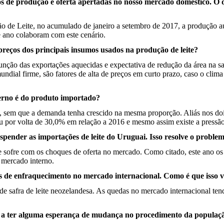
anos de produção e oferta apertadas no nosso mercado doméstico. O
?
ão de Leite, no acumulado de janeiro a setembro de 2017, a produção
e ano colaboram com este cenário.
reços dos principais insumos usados na produção de leite?
nção das exportações aquecidas e expectativa de redução da área na saf
mundial firme, são fatores de alta de preços em curto prazo, caso o cl
terno é do produto importado?
 sem que a demanda tenha crescido na mesma proporção. Aliás nos dois
 por volta de 30,0% em relação a 2016 e mesmo assim existe a pressão
spender as importações de leite do Uruguai. Isso resolve o proble
 sofre com os choques de oferta no mercado. Como citado, este ano os 
 mercado interno.
s de enfraquecimento no mercado internacional. Como é que isso vai 
e safra de leite neozelandesa. As quedas no mercado internacional te
r a ter alguma esperança de mudança no procedimento da populaçã