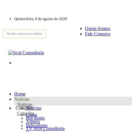
Quinta-feira, 6 de agosto de 2026
Quem Somos
Fale Conosco
Assine nossa newsletter
Home
Notícias
Notícias
Cotações
Notícias
Cotações
Clima
Boi gordo
Artigos
Indicadores
TV Scot Consultoria