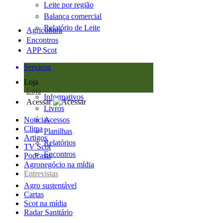
Leite por região
Balança comercial
Relatório de Leite
Agricultura
Encontros
APP Scot
Serviços
Loja
Loja
Informativos
Acessar
Livros
Notícias
Acessos
Clima
Planilhas
Artigos
Relatórios
TV Scot
Encontros
Podcasts
Agronegócio na mídia
Entrevistas
Agro sustentável
Cartas
Scot na mídia
Radar Sanitário