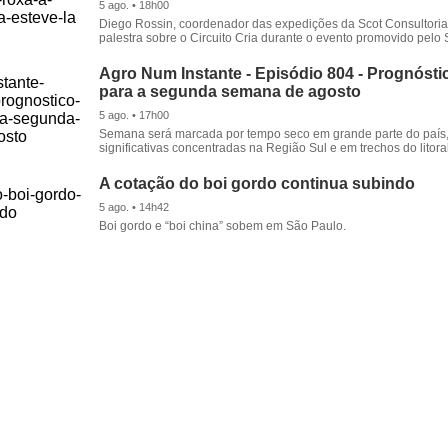
5 ago. • 18h00
Diego Rossin, coordenador das expedições da Scot Consultoria,
palestra sobre o Circuito Cria durante o evento promovido pelo S
Agro Num Instante - Episódio 804 - Prognóstic
para a segunda semana de agosto
5 ago. • 17h00
Semana será marcada por tempo seco em grande parte do país
significativas concentradas na Região Sul e em trechos do litora
A cotação do boi gordo continua subindo
5 ago. • 14h42
Boi gordo e “boi china” sobem em São Paulo.