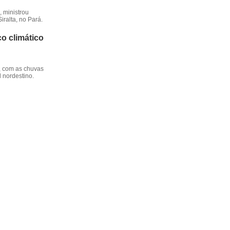
 ministrou
iralta, no Pará.
o climático
, com as chuvas
l nordestino.