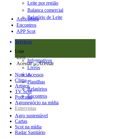
Leite por região
Balança comercial
Relatório de Leite
Agricultura
Encontros
APP Scot
Serviços
Loja
Loja
Informativos
Acessar
Livros
Notícias
Acessos
Clima
Planilhas
Artigos
Relatórios
TV Scot
Encontros
Podcasts
Agronegócio na mídia
Entrevistas
Agro sustentável
Cartas
Scot na mídia
Radar Sanitário