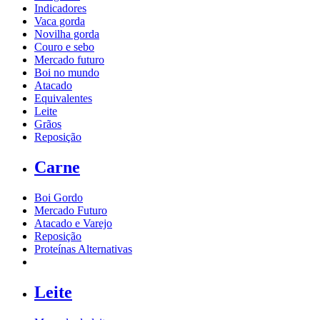
Indicadores
Vaca gorda
Novilha gorda
Couro e sebo
Mercado futuro
Boi no mundo
Atacado
Equivalentes
Leite
Grãos
Reposição
Carne
Boi Gordo
Mercado Futuro
Atacado e Varejo
Reposição
Proteínas Alternativas
Leite