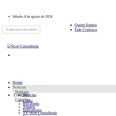
Sábado, 8 de agosto de 2026
Quem Somos
Fale Conosco
Assine nossa newsletter
Home
Notícias
Notícias
Cotações
Notícias
Cotações
Clima
Boi gordo
Artigos
Indicadores
TV Scot Consultoria