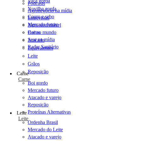
Vaca gorda
Podcasts
Novilha gorda
Agronegócio na mídia
Couro e sebo
Entrevistas
Mercado futuro
Agro sustentável
Cartas
Boi no mundo
Scot na mídia
Atacado
Radar Sanitário
Equivalentes
Leite
Grãos
Reposição
Carne
Carne
Boi gordo
Mercado futuro
Atacado e varejo
Reposição
Proteínas Alternativas
Leite
Leite
Ordenha Brasil
Mercado do Leite
Atacado e varejo