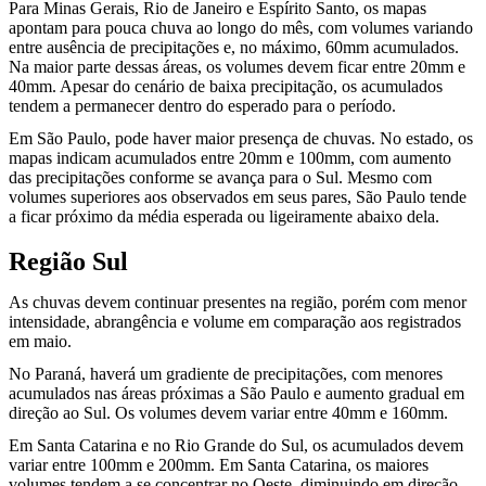
Para Minas Gerais, Rio de Janeiro e Espírito Santo, os mapas
apontam para pouca chuva ao longo do mês, com volumes variando
entre ausência de precipitações e, no máximo, 60mm acumulados.
Na maior parte dessas áreas, os volumes devem ficar entre 20mm e
40mm. Apesar do cenário de baixa precipitação, os acumulados
tendem a permanecer dentro do esperado para o período.
Em São Paulo, pode haver maior presença de chuvas. No estado, os
mapas indicam acumulados entre 20mm e 100mm, com aumento
das precipitações conforme se avança para o Sul. Mesmo com
volumes superiores aos observados em seus pares, São Paulo tende
a ficar próximo da média esperada ou ligeiramente abaixo dela.
Região Sul
As chuvas devem continuar presentes na região, porém com menor
intensidade, abrangência e volume em comparação aos registrados
em maio.
No Paraná, haverá um gradiente de precipitações, com menores
acumulados nas áreas próximas a São Paulo e aumento gradual em
direção ao Sul. Os volumes devem variar entre 40mm e 160mm.
Em Santa Catarina e no Rio Grande do Sul, os acumulados devem
variar entre 100mm e 200mm. Em Santa Catarina, os maiores
volumes tendem a se concentrar no Oeste, diminuindo em direção