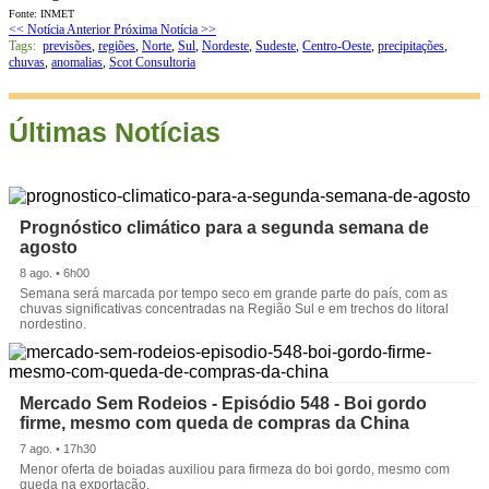
Fonte: INMET
<< Notícia Anterior
Próxima Notícia >>
Tags:
previsões
,
regiões
,
Norte
,
Sul
,
Nordeste
,
Sudeste
,
Centro-Oeste
,
precipitações
,
chuvas
,
anomalias
,
Scot Consultoria
Últimas Notícias
Prognóstico climático para a segunda semana de
agosto
8 ago. • 6h00
Semana será marcada por tempo seco em grande parte do país, com as
chuvas significativas concentradas na Região Sul e em trechos do litoral
nordestino.
Mercado Sem Rodeios - Episódio 548 - Boi gordo
firme, mesmo com queda de compras da China
7 ago. • 17h30
Menor oferta de boiadas auxiliou para firmeza do boi gordo, mesmo com
queda na exportação.