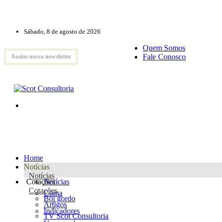
Sábado, 8 de agosto de 2026
Quem Somos
Fale Conosco
Assine nossa newsletter
Home
Notícias
Notícias
Cotações
Notícias
Cotações
Clima
Boi gordo
Artigos
Indicadores
TV Scot Consultoria