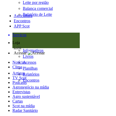
Leite por região
Balança comercial
Relatório de Leite
Agricultura
Encontros
APP Scot
Serviços
Loja
Loja
Informativos
Acessar
Livros
Notícias
Acessos
Clima
Planilhas
Artigos
Relatórios
TV Scot
Encontros
Podcasts
Agronegócio na mídia
Entrevistas
Agro sustentável
Cartas
Scot na mídia
Radar Sanitário