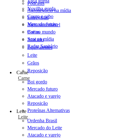
Vaca gorda
Podcasts
Novilha gorda
Agronegócio na mídia
Couro e sebo
Entrevistas
Mercado futuro
Agro sustentável
Cartas
Boi no mundo
Scot na mídia
Atacado
Radar Sanitário
Equivalentes
Leite
Grãos
Reposição
Carne
Carne
Boi gordo
Mercado futuro
Atacado e varejo
Reposição
Proteínas Alternativas
Leite
Leite
Ordenha Brasil
Mercado do Leite
Atacado e varejo