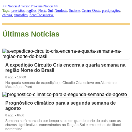
<< Notícia Anterior
Próxima Notícia >>
Tags:
previsões
,
regiões
,
Norte
,
Sul
,
Nordeste
,
Sudeste
,
Centro-Oeste
,
precipitações
,
chuvas
,
anomalias
,
Scot Consultoria.
Últimas Notícias
A expedição Circuito Cria encerra a quarta semana na
região Norte do Brasil
8 ago. • 16h00
Na quarta semana de expedição, o Circuito Cria esteve em Altamira e
Marabá, no Pará.
Prognóstico climático para a segunda semana de
agosto
8 ago. • 6h00
Semana será marcada por tempo seco em grande parte do país, com as
chuvas significativas concentradas na Região Sul e em trechos do litoral
nordestino.