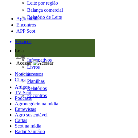
Leite por região
Balança comercial
Relatório de Leite
Agricultura
Encontros
APP Scot
Serviços
Loja
Loja
Informativos
Acessar
Livros
Notícias
Acessos
Clima
Planilhas
Artigos
Relatórios
TV Scot
Encontros
Podcasts
Agronegócio na mídia
Entrevistas
Agro sustentável
Cartas
Scot na mídia
Radar Sanitário