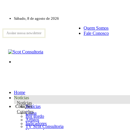
Sábado, 8 de agosto de 2026
Quem Somos
Fale Conosco
Assine nossa newsletter
Home
Notícias
Notícias
Cotações
Notícias
Cotações
Clima
Boi gordo
Artigos
Indicadores
TV Scot Consultoria