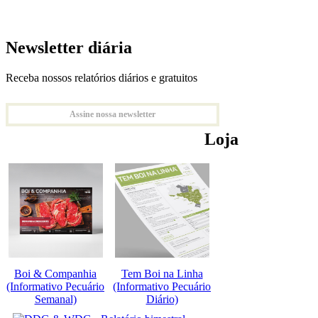
Newsletter diária
Receba nossos relatórios diários e gratuitos
Assine nossa newsletter
Loja
Boi & Companhia
Tem Boi na Linha
(Informativo Pecuário
(Informativo Pecuário
Semanal)
Diário)