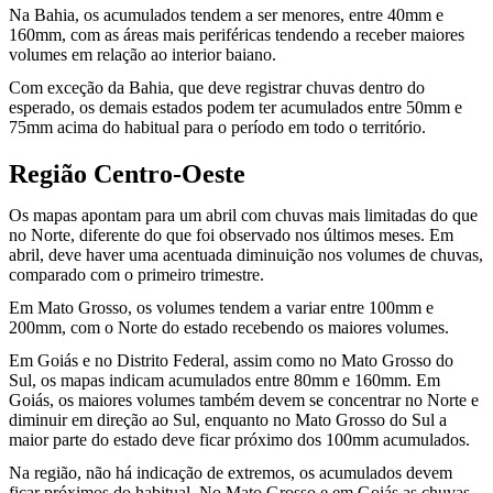
Na Bahia, os acumulados tendem a ser menores, entre 40mm e
160mm, com as áreas mais periféricas tendendo a receber maiores
volumes em relação ao interior baiano.
Com exceção da Bahia, que deve registrar chuvas dentro do
esperado, os demais estados podem ter acumulados entre 50mm e
75mm acima do habitual para o período em todo o território.
Região Centro-Oeste
Os mapas apontam para um abril com chuvas mais limitadas do que
no Norte, diferente do que foi observado nos últimos meses. Em
abril, deve haver uma acentuada diminuição nos volumes de chuvas,
comparado com o primeiro trimestre.
Em Mato Grosso, os volumes tendem a variar entre 100mm e
200mm, com o Norte do estado recebendo os maiores volumes.
Em Goiás e no Distrito Federal, assim como no Mato Grosso do
Sul, os mapas indicam acumulados entre 80mm e 160mm. Em
Goiás, os maiores volumes também devem se concentrar no Norte e
diminuir em direção ao Sul, enquanto no Mato Grosso do Sul a
maior parte do estado deve ficar próximo dos 100mm acumulados.
Na região, não há indicação de extremos, os acumulados devem
ficar próximos do habitual. No Mato Grosso e em Goiás as chuvas