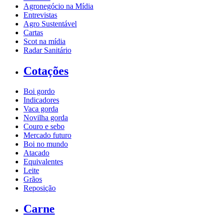
Agronegócio na Mídia
Entrevistas
Agro Sustentável
Cartas
Scot na mídia
Radar Sanitário
Cotações
Boi gordo
Indicadores
Vaca gorda
Novilha gorda
Couro e sebo
Mercado futuro
Boi no mundo
Atacado
Equivalentes
Leite
Grãos
Reposição
Carne