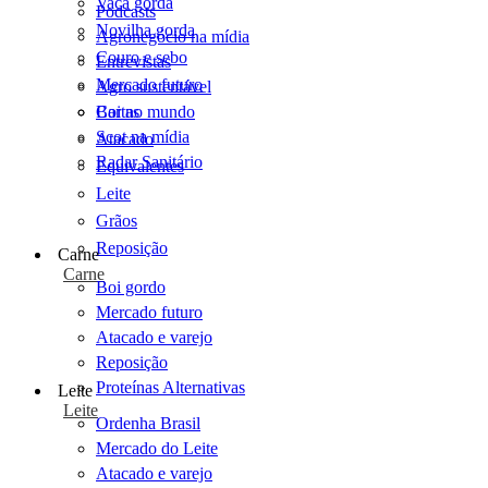
Vaca gorda
Podcasts
Novilha gorda
Agronegócio na mídia
Couro e sebo
Entrevistas
Mercado futuro
Agro sustentável
Cartas
Boi no mundo
Scot na mídia
Atacado
Radar Sanitário
Equivalentes
Leite
Grãos
Reposição
Carne
Carne
Boi gordo
Mercado futuro
Atacado e varejo
Reposição
Proteínas Alternativas
Leite
Leite
Ordenha Brasil
Mercado do Leite
Atacado e varejo