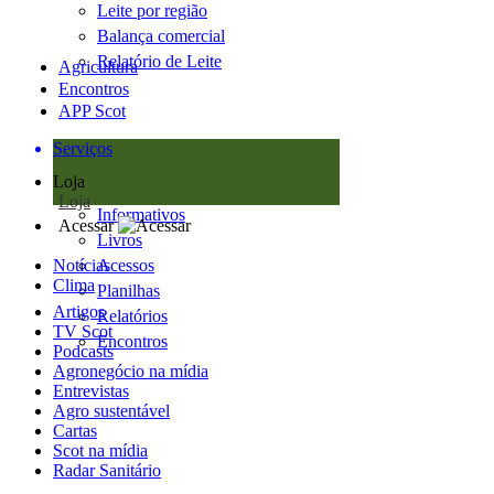
Leite por região
Balança comercial
Relatório de Leite
Agricultura
Encontros
APP Scot
Serviços
Loja
Loja
Informativos
Acessar
Livros
Notícias
Acessos
Clima
Planilhas
Artigos
Relatórios
TV Scot
Encontros
Podcasts
Agronegócio na mídia
Entrevistas
Agro sustentável
Cartas
Scot na mídia
Radar Sanitário