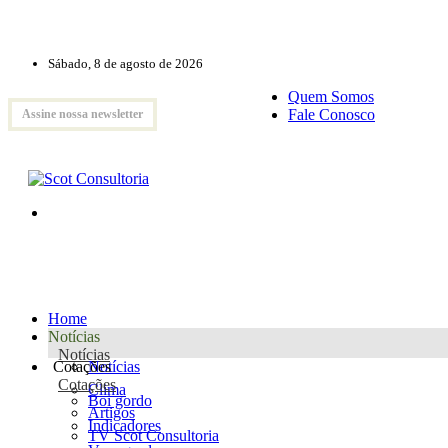
Sábado, 8 de agosto de 2026
Quem Somos
Fale Conosco
Assine nossa newsletter
Home
Notícias
Notícias
Cotações
Notícias
Cotações
Clima
Boi gordo
Artigos
Indicadores
TV Scot Consultoria