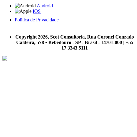
Android
IOS
Política de Privacidade
A Scot Consultoria não se responsabiliza por negócios realizados a partir das informações contidas em
nosso site.
Copyright 2026, Scot Consultoria, Rua Coronel Conrado
Caldeira, 578 • Bebedouro - SP - Brasil - 14701-000 | +55
17 3343 5111