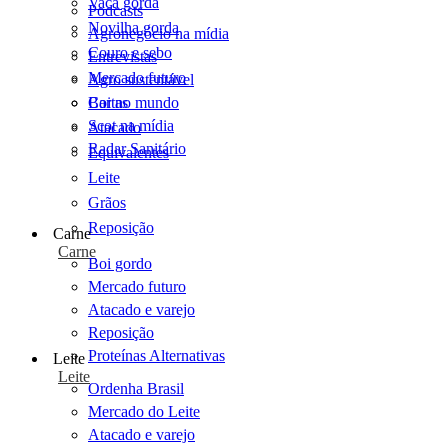
Vaca gorda
Podcasts
Novilha gorda
Agronegócio na mídia
Couro e sebo
Entrevistas
Mercado futuro
Agro sustentável
Cartas
Boi no mundo
Scot na mídia
Atacado
Radar Sanitário
Equivalentes
Leite
Grãos
Reposição
Carne
Carne
Boi gordo
Mercado futuro
Atacado e varejo
Reposição
Proteínas Alternativas
Leite
Leite
Ordenha Brasil
Mercado do Leite
Atacado e varejo