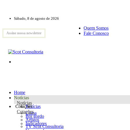
Sábado, 8 de agosto de 2026
Quem Somos
Fale Conosco
Assine nossa newsletter
Home
Notícias
Notícias
Cotações
Notícias
Cotações
Clima
Boi gordo
Artigos
Indicadores
TV Scot Consultoria