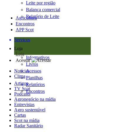
Leite por região
Balança comercial
Relatório de Leite
Agricultura
Encontros
APP Scot
Serviços
Loja
Loja
Informativos
Acessar
Livros
Notícias
Acessos
Clima
Planilhas
Artigos
Relatórios
TV Scot
Encontros
Podcasts
Agronegócio na mídia
Entrevistas
Agro sustentável
Cartas
Scot na mídia
Radar Sanitário