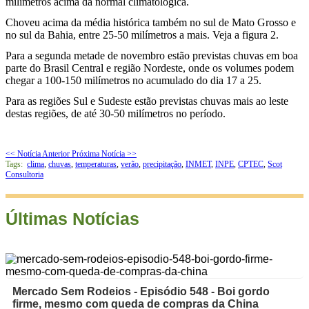
milímetros acima da normal climatológica.
Choveu acima da média histórica também no sul de Mato Grosso e
no sul da Bahia, entre 25-50 milímetros a mais. Veja a figura 2.
Para a segunda metade de novembro estão previstas chuvas em boa
parte do Brasil Central e região Nordeste, onde os volumes podem
chegar a 100-150 milímetros no acumulado do dia 17 a 25.
Para as regiões Sul e Sudeste estão previstas chuvas mais ao leste
destas regiões, de até 30-50 milímetros no período.
<< Notícia Anterior
Próxima Notícia >>
Tags:
clima
,
chuvas
,
temperaturas
,
verão
,
precipitação
,
INMET
,
INPE
,
CPTEC
,
Scot
Consultoria
Últimas Notícias
Mercado Sem Rodeios - Episódio 548 - Boi gordo
firme, mesmo com queda de compras da China