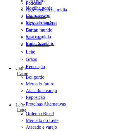
Vaca gorda
Podcasts
Novilha gorda
Agronegócio na mídia
Couro e sebo
Entrevistas
Mercado futuro
Agro sustentável
Cartas
Boi no mundo
Scot na mídia
Atacado
Radar Sanitário
Equivalentes
Leite
Grãos
Reposição
Carne
Carne
Boi gordo
Mercado futuro
Atacado e varejo
Reposição
Proteínas Alternativas
Leite
Leite
Ordenha Brasil
Mercado do Leite
Atacado e varejo