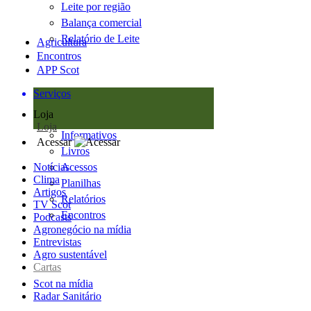
Leite por região
Balança comercial
Relatório de Leite
Agricultura
Encontros
APP Scot
Serviços
Loja
Loja
Informativos
Acessar
Livros
Notícias
Acessos
Clima
Planilhas
Artigos
Relatórios
TV Scot
Encontros
Podcasts
Agronegócio na mídia
Entrevistas
Agro sustentável
Cartas
Scot na mídia
Radar Sanitário