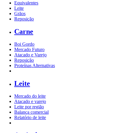
Equivalentes
Leite
Grãos
Reposição
Carne
Boi Gordo
Mercado Futuro
Atacado e Varejo
Reposição
Proteínas Alternativas
Leite
Mercado do leite
Atacado e varejo
Leite por região
Balança comercial
Relatório de leite