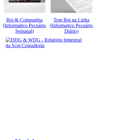
Boi & Companhia
Tem Boi na Linha
(Informativo Pecuário
(Informativo Pecuário
Semanal)
Diário)