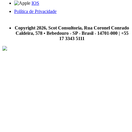
IOS
Política de Privacidade
A Scot Consultoria não se responsabiliza por negócios realizados a partir das informações contidas em
nosso site.
Copyright 2026, Scot Consultoria, Rua Coronel Conrado
Caldeira, 578 • Bebedouro - SP - Brasil - 14701-000 | +55
17 3343 5111