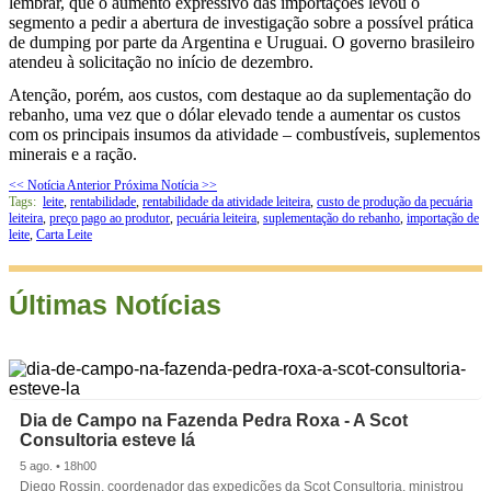
lembrar, que o aumento expressivo das importações levou o
segmento a pedir a abertura de investigação sobre a possível prática
de dumping por parte da Argentina e Uruguai. O governo brasileiro
atendeu à solicitação no início de dezembro.
Atenção, porém, aos custos, com destaque ao da suplementação do
rebanho, uma vez que o dólar elevado tende a aumentar os custos
com os principais insumos da atividade – combustíveis, suplementos
minerais e a ração.
<< Notícia Anterior
Próxima Notícia >>
Tags:
leite
,
rentabilidade
,
rentabilidade da atividade leiteira
,
custo de produção da pecuária
leiteira
,
preço pago ao produtor
,
pecuária leiteira
,
suplementação do rebanho
,
importação de
leite
,
Carta Leite
Últimas Notícias
Dia de Campo na Fazenda Pedra Roxa - A Scot
Consultoria esteve lá
5 ago. • 18h00
Diego Rossin, coordenador das expedições da Scot Consultoria, ministrou