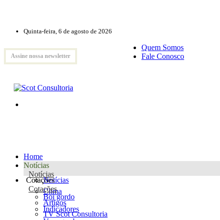
Quinta-feira, 6 de agosto de 2026
Quem Somos
Fale Conosco
Assine nossa newsletter
Home
Notícias
Notícias
Cotações
Notícias
Cotações
Clima
Boi gordo
Artigos
Indicadores
TV Scot Consultoria