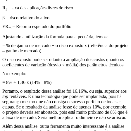
R
= taxa das aplicações livres de risco
f
β
= risco relativo do ativo
ER
= Retorno
esperado do portfólio
m
Ajustando a utilização da formula para a pecuária, temos:
= % de ganho de mercado + o risco exposto x (referência do projeto
– ganho de mercado)
O risco exposto pode ser o tanto a ampliação dos custos quanto os
coeficientes de variação (desvio
÷
média) dos parâmetros técnicos.
No exemplo:
= 8% + 1,36 x (14% - 8%)
Portanto, o resultado dessa análise foi 16,16%, ou seja, superior aos
top
rentáveis. É uma tecnologia que pode ser implantada, pois há
segurança mesmo que não consiga o sucesso perfeito de todas as
etapas. Se o resultado da análise fosse de apenas 10%, por exemplo,
o projeto deveria ser abortado, pois está muito próximo de 8% que é
a taxa de mercado. Seria melhor aplicar o dinheiro e não se arriscar.
Além dessa análise, outra ferramenta muito interessante é a análise