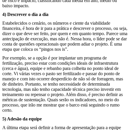
de risco e impacto, classificando cada media em alto, médio ou
baixo impacto.
4) Descrever o dia a dia
Estabelecidos o cenário, os números e ciente da viabilidade
financeira, é hora de ir para a prática e descrever o processo, ou seja,
dizer o que deve ser feito, por quem e em quanto tempo. Parece uma
antecipação de execução, mas não é. Nessa hora, o líder pode se dar
conta de questões operacionais que podem adiar o projeto. É uma
etapa que coloca os “pingos nos is”.
Por exemplo, se a opção é por implantar um programa de
fertilização, preciso estar com condições ideais de infraestrutura
(cerca e água), equipe e rebanho para colheita no ponto ideal de
corte. Vi várias vezes o pasto ser fertilizado e passar do ponto de
manejo e com isto ocorrer desperdício de não só de forragem, mas
de dinheiro. Portanto, se tenho necessidade de determinada
tecnologia, mas não tenho capacidade técnica preciso investir em
treinamento ou repensar o projeto. Além disso, é preciso definir as
métricas de sustentação. Quais serão os indicadores, no meio do
processo, que irão me mostrar que o barco está seguindo o rumo
certo.
5) Adesão da equipe
A última etapa será definir a forma de apresentação para a equipe