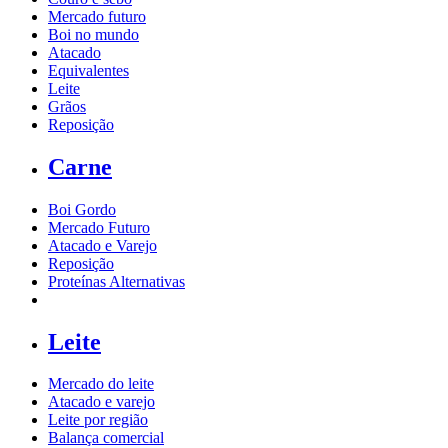
Mercado futuro
Boi no mundo
Atacado
Equivalentes
Leite
Grãos
Reposição
Carne
Boi Gordo
Mercado Futuro
Atacado e Varejo
Reposição
Proteínas Alternativas
Leite
Mercado do leite
Atacado e varejo
Leite por região
Balança comercial