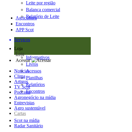
Leite por região
Balança comercial
Relatório de Leite
Agricultura
Encontros
APP Scot
Serviços
Loja
Loja
Informativos
Acessar
Livros
Notícias
Acessos
Clima
Planilhas
Artigos
Relatórios
TV Scot
Encontros
Podcasts
Agronegócio na mídia
Entrevistas
Agro sustentável
Cartas
Scot na mídia
Radar Sanitário