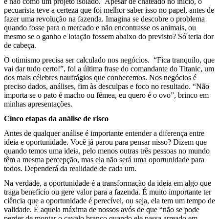
e não como um projeto isolado.
Apesar de chateado no início, o
pecuarista teve a certeza que foi melhor saber isso no papel, antes de
fazer uma revolução na fazenda. Imagina se descobre o problema
quando fosse para o mercado e não encontrasse os animais, ou
mesmo se o ganho e lotação fossem abaixo do previsto? Só teria dor
de cabeça.
O otimismo precisa ser calculado nos negócios.
“Fica tranquilo, que
vai dar tudo certo!”, foi a última frase do comandante do Titanic, um
dos mais célebres naufrágios que conhecemos. Nos negócios é
preciso dados, análises, fim às desculpas e foco no resultado. “Não
importa se o pato é macho ou fêmea, eu quero é o ovo”, brinco em
minhas apresentações.
Cinco etapas da análise de risco
Antes de qualquer análise é importante entender a diferença entre
ideia e oportunidade. Você já parou para pensar nisso? Dizem que
quando temos uma ideia, pelo menos outras três pessoas no mundo
têm a mesma percepção, mas ela não será uma oportunidade para
todos. Dependerá da realidade de cada um.
Na verdade, a oportunidade é a transformação da ideia em algo que
traga benefício ou gere valor para a fazenda. É muito importante ter
ciência que a oportunidade é perecível, ou seja, ela tem um tempo de
validade. É aquela máxima de nossos avós de que “não se pode
perder de montar o cavalo branco quando ele passa arreado em