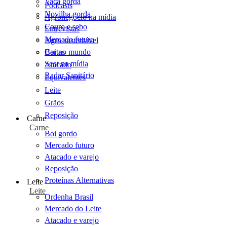
Vaca gorda
Podcasts
Novilha gorda
Agronegócio na mídia
Couro e sebo
Entrevistas
Mercado futuro
Agro sustentável
Cartas
Boi no mundo
Scot na mídia
Atacado
Radar Sanitário
Equivalentes
Leite
Grãos
Reposição
Carne
Carne
Boi gordo
Mercado futuro
Atacado e varejo
Reposição
Proteínas Alternativas
Leite
Leite
Ordenha Brasil
Mercado do Leite
Atacado e varejo