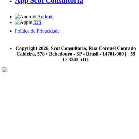
App Scot Consultoria
Android
IOS
Política de Privacidade
A Scot Consultoria não se responsabiliza por negócios realizados a partir das informações contidas em
nosso site.
Copyright 2026, Scot Consultoria, Rua Coronel Conrado
Caldeira, 578 • Bebedouro - SP - Brasil - 14701-000 | +55
17 3343 5111