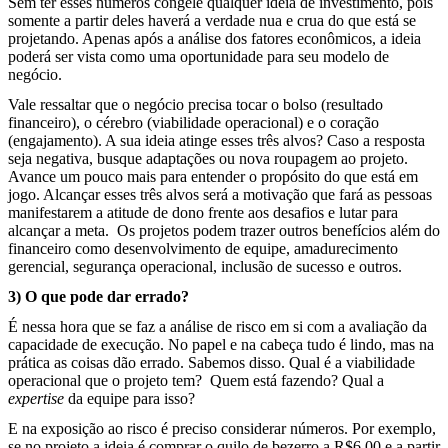
Sem ter esses números congele qualquer ideia de investimento, pois
somente a partir deles haverá a verdade nua e crua do que está se
projetando. Apenas após a análise dos fatores econômicos, a ideia
poderá ser vista como uma oportunidade para seu modelo de
negócio.
Vale ressaltar que o negócio precisa tocar o bolso (resultado
financeiro), o cérebro (viabilidade operacional) e o coração
(engajamento). A sua ideia atinge esses três alvos? Caso a resposta
seja negativa, busque adaptações ou nova roupagem ao projeto.
Avance um pouco mais para entender o propósito do que está em
jogo. Alcançar esses três alvos será a motivação que fará as pessoas
manifestarem a atitude de dono frente aos desafios e lutar para
alcançar a meta.
Os projetos podem trazer outros benefícios além do
financeiro como desenvolvimento de equipe, amadurecimento
gerencial, segurança operacional, inclusão de sucesso e outros.
3) O que pode dar errado?
É nessa hora que se faz a análise de risco em si com a avaliação da
capacidade de execução. No papel e na cabeça tudo é lindo, mas na
prática as coisas dão errado. Sabemos disso. Qual é a viabilidade
operacional que o projeto tem?
Quem está fazendo? Qual a
expertise
da equipe para isso?
E na exposição ao risco é preciso considerar números. Por exemplo,
se no projeto a ideia é comprar o quilo de bezerro a R$6,00 e a partir