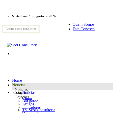
Sexta-feira, 7 de agosto de 2026
Quem Somos
Fale Conosco
Assine nossa newsletter
Home
Notícias
Notícias
Cotações
Notícias
Cotações
Clima
Boi gordo
Artigos
Indicadores
TV Scot Consultoria