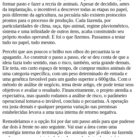
formar pasto e fazer a recria de animais. Apesar de decidido, antes
da implantação, o incentivei a descrever todas as etapas no papel,
pois diferente da agricultura, na pecuária não existem protocolos
prontos para o processo de produção. Cada fazenda, por
particularidades de clima, raça, tipo animal, regime pluviométrico,
sistema e uma infinidade de outros itens, acaba construindo seu
próprio
modus operandi
. E foi o que fizemos. Passamos a testar
tudo no papel, tudo mesmo.
Percebi que aos poucos o brilho nos olhos do pecuarista ia se
apagando. Ao construir o passo a passo, ele se deu conta de que a
ideia fazia todo sentido, mas o risco, também, seria grande demais.
Ele teria, em curto espaço de tempo, de comprar muitos animais de
uma categoria específica, com um peso determinado de entrada e
uma genética favorável para um ganho superior a 600g/dia. Com o
método de análise de negócio, tema deste artigo, ele pode testar seus
objetivos e avaliar o resultado. Financeiramente, o projeto atendia a
expectativa, mas quando rodamos a análise de risco, o parâmetro
operacional tornava-o inviável, concluiu o pecuarista. A operação
era justa demais e qualquer pequena variação nas premissas
estabelecidas levava a uma taxa interna de retorno negativa.
Remodelamos e a opção foi por dar um passo atrás para que pudesse
dar dois à frente no ano seguinte. Vai usar a área como uma
estratégia interna de terminação dos animais que já estão na fazenda