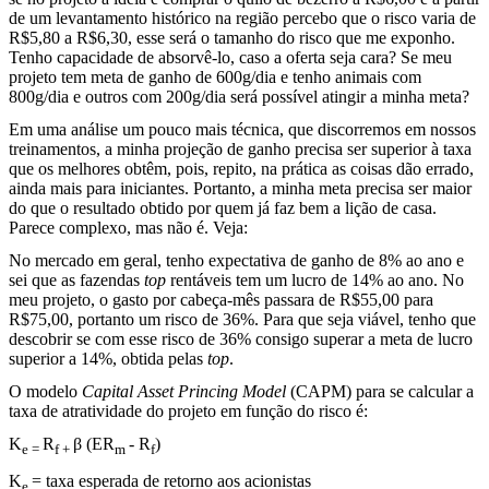
de um levantamento histórico na região percebo que o risco varia de
R$5,80 a R$6,30, esse será o tamanho do risco que me exponho.
Tenho capacidade de absorvê-lo, caso a oferta seja cara? Se meu
projeto tem meta de ganho de 600g/dia e tenho animais com
800g/dia e outros com 200g/dia será possível atingir a minha meta?
Em uma análise um pouco mais técnica, que discorremos em nossos
treinamentos, a minha projeção de ganho precisa ser superior à taxa
que os melhores obtêm, pois, repito, na prática as coisas dão errado,
ainda mais para iniciantes. Portanto, a minha meta precisa ser maior
do que o resultado obtido por quem já faz bem a lição de casa.
Parece complexo, mas não é. Veja:
No mercado em geral, tenho expectativa de ganho de 8% ao ano e
sei que as fazendas
top
rentáveis tem um lucro de 14% ao ano. No
meu projeto, o gasto por cabeça-mês passara de R$55,00 para
R$75,00, portanto um risco de 36%. Para que seja viável, tenho que
descobrir se com esse risco de 36% consigo superar a meta de lucro
superior a 14%, obtida pelas
top
.
O modelo
Capital Asset Princing Model
(CAPM) para se calcular a
taxa de atratividade do projeto em função do risco é:
K
R
β
(ER
-
R
)
e =
f +
m
f
K
= taxa esperada de retorno aos acionistas
e