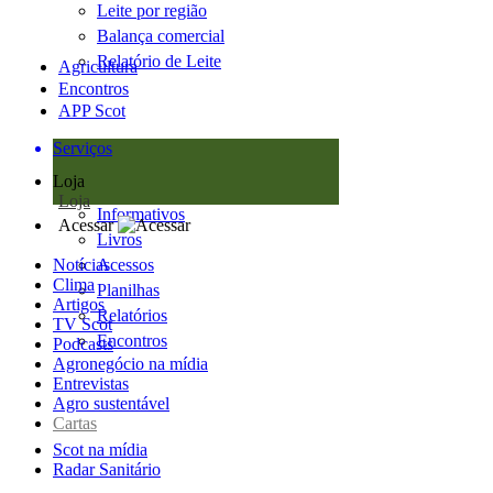
Leite por região
Balança comercial
Relatório de Leite
Agricultura
Encontros
APP Scot
Serviços
Loja
Loja
Informativos
Acessar
Livros
Notícias
Acessos
Clima
Planilhas
Artigos
Relatórios
TV Scot
Encontros
Podcasts
Agronegócio na mídia
Entrevistas
Agro sustentável
Cartas
Scot na mídia
Radar Sanitário