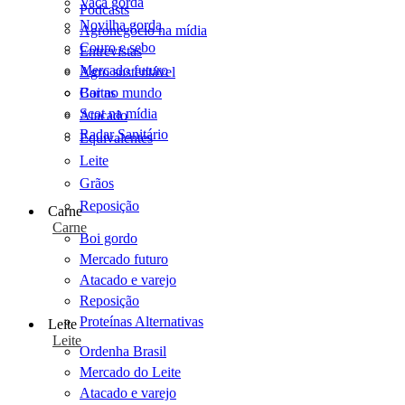
Vaca gorda
Podcasts
Novilha gorda
Agronegócio na mídia
Couro e sebo
Entrevistas
Mercado futuro
Agro sustentável
Cartas
Boi no mundo
Scot na mídia
Atacado
Radar Sanitário
Equivalentes
Leite
Grãos
Reposição
Carne
Carne
Boi gordo
Mercado futuro
Atacado e varejo
Reposição
Proteínas Alternativas
Leite
Leite
Ordenha Brasil
Mercado do Leite
Atacado e varejo