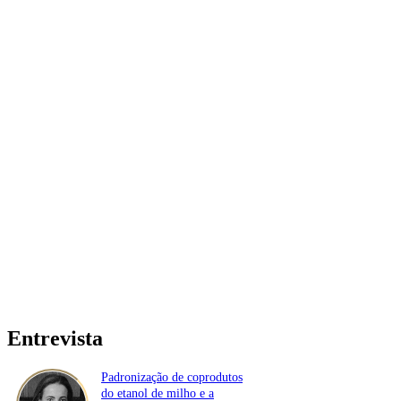
Entrevista
Padronização de coprodutos
do etanol de milho e a