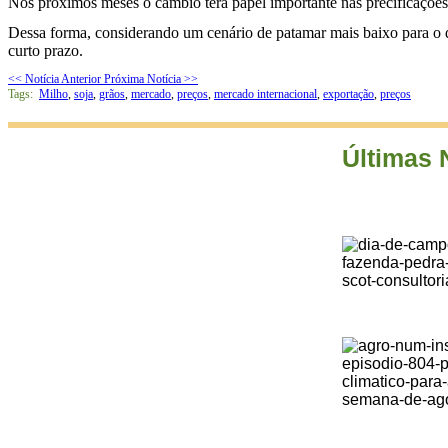
Nos próximos meses o câmbio terá papel importante nas precificaçõe
Dessa forma, considerando um cenário de patamar mais baixo para o dó
curto prazo.
<< Notícia Anterior
Próxima Notícia >>
Tags:
Milho
,
soja
,
grãos
,
mercado
,
preços
,
mercado internacional
,
exportação
,
preços
Últimas 