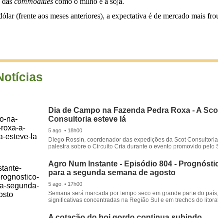
s das
commodities
como o milho e a soja.
lar (frente aos meses anteriores), a expectativa é de mercado mais fro
Notícias
Dia de Campo na Fazenda Pedra Roxa - A Sco
Consultoria esteve lá
5 ago. • 18h00
Diego Rossin, coordenador das expedições da Scot Consultoria,
palestra sobre o Circuito Cria durante o evento promovido pelo S
Agro Num Instante - Episódio 804 - Prognóstic
para a segunda semana de agosto
5 ago. • 17h00
Semana será marcada por tempo seco em grande parte do país
significativas concentradas na Região Sul e em trechos do litora
A cotação do boi gordo continua subindo