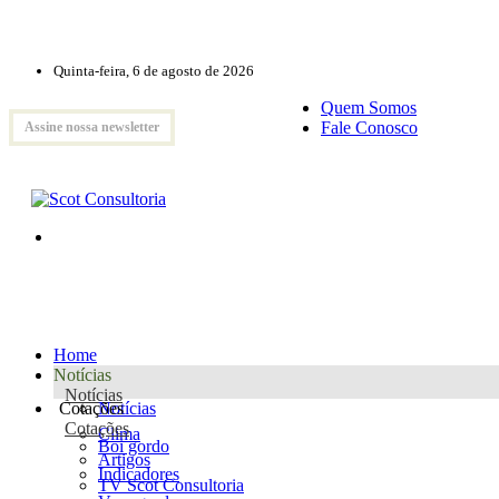
Quinta-feira, 6 de agosto de 2026
Quem Somos
Fale Conosco
Assine nossa newsletter
Home
Notícias
Notícias
Cotações
Notícias
Cotações
Clima
Boi gordo
Artigos
Indicadores
TV Scot Consultoria