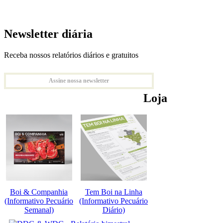
Newsletter diária
Receba nossos relatórios diários e gratuitos
Assine nossa newsletter
Loja
Boi & Companhia
Tem Boi na Linha
(Informativo Pecuário
(Informativo Pecuário
Semanal)
Diário)