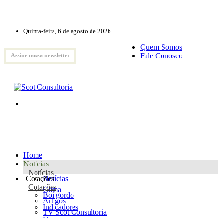
Quinta-feira, 6 de agosto de 2026
Quem Somos
Fale Conosco
Assine nossa newsletter
Home
Notícias
Notícias
Cotações
Notícias
Cotações
Clima
Boi gordo
Artigos
Indicadores
TV Scot Consultoria