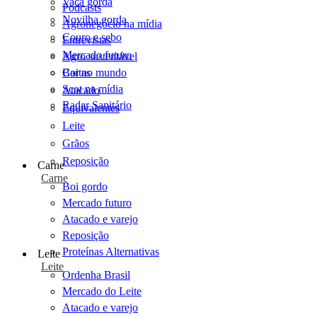
Vaca gorda
Podcasts
Novilha gorda
Agronegócio na mídia
Couro e sebo
Entrevistas
Mercado futuro
Agro sustentável
Cartas
Boi no mundo
Scot na mídia
Atacado
Radar Sanitário
Equivalentes
Leite
Grãos
Reposição
Carne
Carne
Boi gordo
Mercado futuro
Atacado e varejo
Reposição
Proteínas Alternativas
Leite
Leite
Ordenha Brasil
Mercado do Leite
Atacado e varejo