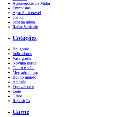
Agronegócio na Mídia
Entrevistas
Agro Sustentável
Cartas
Scot na mídia
Radar Sanitário
Cotações
Boi gordo
Indicadores
Vaca gorda
Novilha gorda
Couro e sebo
Mercado futuro
Boi no mundo
Atacado
Equivalentes
Leite
Grãos
Reposição
Carne