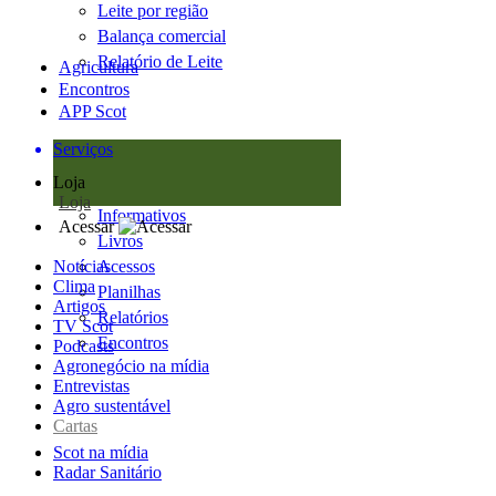
Leite por região
Balança comercial
Relatório de Leite
Agricultura
Encontros
APP Scot
Serviços
Loja
Loja
Informativos
Acessar
Livros
Notícias
Acessos
Clima
Planilhas
Artigos
Relatórios
TV Scot
Encontros
Podcasts
Agronegócio na mídia
Entrevistas
Agro sustentável
Cartas
Scot na mídia
Radar Sanitário