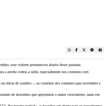
etembro, esse volume permaneceu abaixo desse patamar.
a a arroba voltou a subir, especialmente nos contratos com
 no início de outubro –, ao contrário dos contratos para novembro e
contrato de dezembro que apresentou o maior crescimento, tanto em
.372). No mesmo período, as posições em aberto para os vencimentos