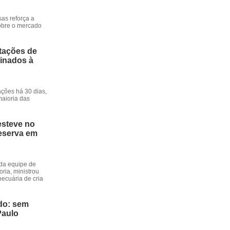
sas reforça a
obre o mercado
tações de
tinados à
ções há 30 dias,
maioria das
esteve no
Reserva em
 da equipe de
oria, ministrou
ecuária de cria
do: sem
aulo