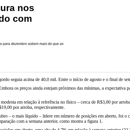
cura nos
rdo com
rto para dezembro sobem mais do que as
ordo seguia acima de 40,0 mil. Entre o início de agosto e o final de s
Embora os preços ainda estejam próximos das mínimas, a expectativa par
modesta em relação à referência no físico – cerca de R$3,00 por arroba
19,00 por arroba, respectivamente.
bro – o mais líquido – lidere em número de posições em aberto, foi o 
omparação com a semana anterior, como mostra a figura 1.
sições em aberto, uma alta de 4,7% em relação à semana anterior (22