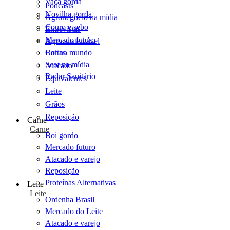
Vaca gorda
Podcasts
Novilha gorda
Agronegócio na mídia
Couro e sebo
Entrevistas
Mercado futuro
Agro sustentável
Cartas
Boi no mundo
Scot na mídia
Atacado
Radar Sanitário
Equivalentes
Leite
Grãos
Reposição
Carne
Carne
Boi gordo
Mercado futuro
Atacado e varejo
Reposição
Proteínas Alternativas
Leite
Leite
Ordenha Brasil
Mercado do Leite
Atacado e varejo