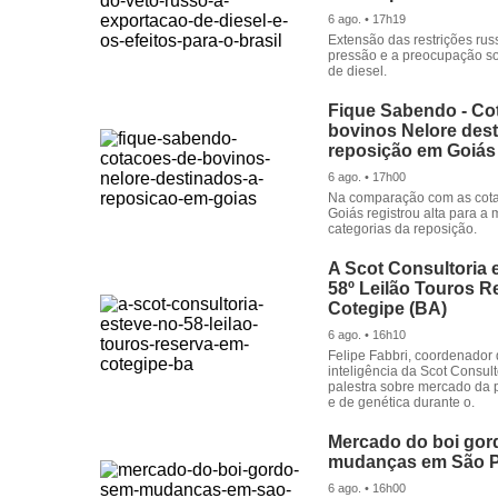
6 ago. • 17h19
Extensão das restrições rus
pressão e a preocupação s
de diesel.
Fique Sabendo - Co
bovinos Nelore des
reposição em Goiás
6 ago. • 17h00
Na comparação com as cota
Goiás registrou alta para a 
categorias da reposição.
A Scot Consultoria 
58º Leilão Touros 
Cotegipe (BA)
6 ago. • 16h10
Felipe Fabbri, coordenador
inteligência da Scot Consult
palestra sobre mercado da p
e de genética durante o.
Mercado do boi gor
mudanças em São P
6 ago. • 16h00