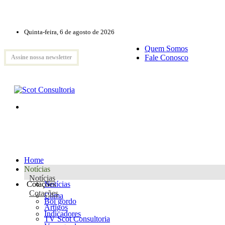
Quinta-feira, 6 de agosto de 2026
Quem Somos
Fale Conosco
Assine nossa newsletter
Home
Notícias
Notícias
Cotações
Notícias
Cotações
Clima
Boi gordo
Artigos
Indicadores
TV Scot Consultoria