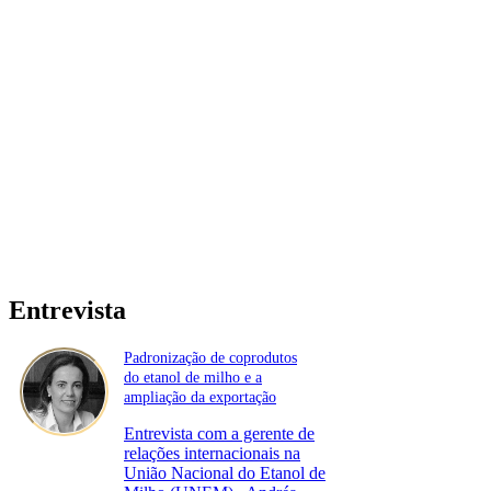
Entrevista
Padronização de coprodutos
do etanol de milho e a
ampliação da exportação
Entrevista com a gerente de
relações internacionais na
União Nacional do Etanol de