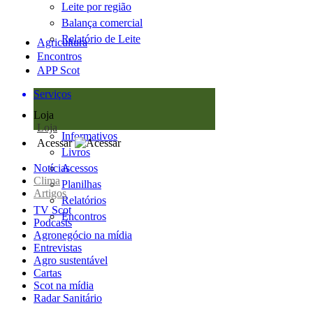
Leite por região
Balança comercial
Relatório de Leite
Agricultura
Encontros
APP Scot
Serviços
Loja
Loja
Informativos
Acessar
Livros
Notícias
Acessos
Clima
Planilhas
Artigos
Relatórios
TV Scot
Encontros
Podcasts
Agronegócio na mídia
Entrevistas
Agro sustentável
Cartas
Scot na mídia
Radar Sanitário