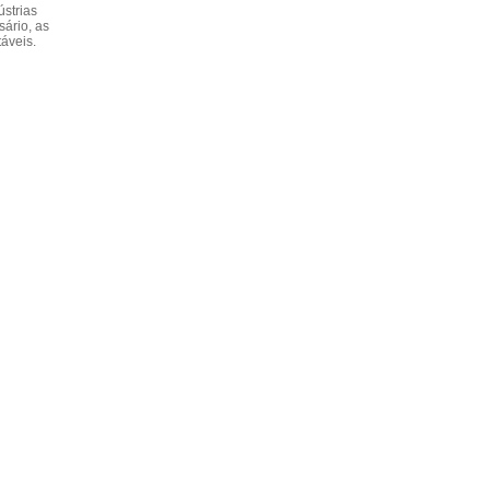
ústrias
ário, as
áveis.