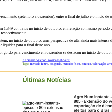
ncimento (setembro a dezembro), entre o final de julho e o início de o
1.349 contratos no início de outubro, em relação ao mesmo período d
, respectivamente.
 no início de outubro, uma perspectiva de alta ainda mais intensa do
 liquidez para o final deste ano.
 gordo para vencimento em dezembro se destacou no início de outubro, 
<< Notícia Anterior
Próxima Notícia >>
Tags:
mercado futuro
,
boi gordo
,
mercado físico
,
contrato
,
valorização
,
arr
Últimas Notícias
Agro Num Instante -
805 - Extensão do v
exportação de diese
efeitos para o Brasil