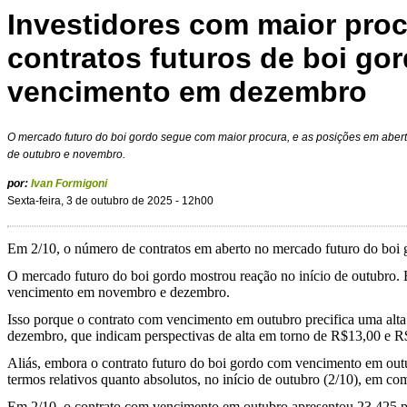
Investidores com maior pro
contratos futuros de boi go
vencimento em dezembro
O mercado futuro do boi gordo segue com maior procura, e as posições em abe
de outubro e novembro.
por:
Ivan Formigoni
Sexta-feira, 3 de outubro de 2025 - 12h00
Em 2/10, o número de contratos em aberto no mercado futuro do boi g
O mercado futuro do boi gordo mostrou reação no início de outubro. 
vencimento em novembro e dezembro.
Isso porque o contrato com vencimento em outubro precifica uma alta 
dezembro, que indicam perspectivas de alta em torno de R$13,00 e R$
Aliás, embora o contrato futuro do boi gordo com vencimento em outu
termos relativos quanto absolutos, no início de outubro (2/10), em c
Em 2/10, o contrato com vencimento em outubro apresentou 23.425 po