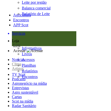
Leite por região
Balança comercial
Relatório de Leite
Agricultura
Encontros
APP Scot
Serviços
Loja
Loja
Informativos
Acessar
Livros
Notícias
Acessos
Clima
Planilhas
Artigos
Relatórios
TV Scot
Encontros
Podcasts
Agronegócio na mídia
Entrevistas
Agro sustentável
Cartas
Scot na mídia
Radar Sanitário