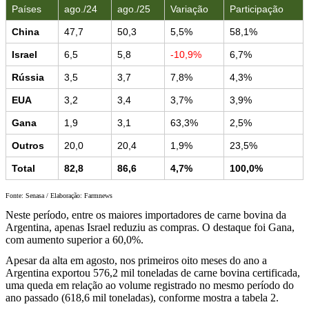
Países
ago./24
ago./25
Variação
Participação
China
47,7
50,3
5,5%
58,1%
Israel
6,5
5,8
-10,9%
6,7%
Rússia
3,5
3,7
7,8%
4,3%
EUA
3,2
3,4
3,7%
3,9%
Gana
1,9
3,1
63,3%
2,5%
Outros
20,0
20,4
1,9%
23,5%
Total
82,8
86,6
4,7%
100,0%
Fonte: Senasa / Elaboração: Farmnews
Neste período, entre os maiores importadores de carne bovina da
Argentina, apenas Israel reduziu as compras. O destaque foi Gana,
com aumento superior a 60,0%.
Apesar da alta em agosto, nos primeiros oito meses do ano a
Argentina exportou 576,2 mil toneladas de carne bovina certificada,
uma queda em relação ao volume registrado no mesmo período do
ano passado (618,6 mil toneladas), conforme mostra a tabela 2.