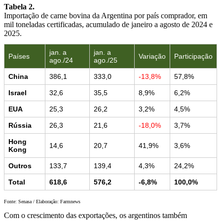
Tabela 2.
Importação de carne bovina da Argentina por país comprador, em
mil toneladas certificadas, acumulado de janeiro a agosto de 2024 e
2025.
jan. a
jan. a
Países
Variação
Participação
ago./24
ago./25
China
386,1
333,0
-13,8%
57,8%
Israel
32,6
35,5
8,9%
6,2%
EUA
25,3
26,2
3,2%
4,5%
Rússia
26,3
21,6
-18,0%
3,7%
Hong
14,6
20,7
41,9%
3,6%
Kong
Outros
133,7
139,4
4,3%
24,2%
Total
618,6
576,2
-6,8%
100,0%
Fonte: Senasa / Elaboração: Farmnews
Com o crescimento das exportações, os argentinos também