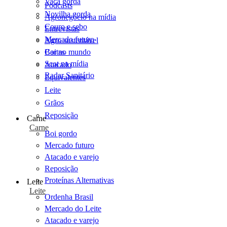
Vaca gorda
Podcasts
Novilha gorda
Agronegócio na mídia
Couro e sebo
Entrevistas
Mercado futuro
Agro sustentável
Cartas
Boi no mundo
Scot na mídia
Atacado
Radar Sanitário
Equivalentes
Leite
Grãos
Reposição
Carne
Carne
Boi gordo
Mercado futuro
Atacado e varejo
Reposição
Proteínas Alternativas
Leite
Leite
Ordenha Brasil
Mercado do Leite
Atacado e varejo