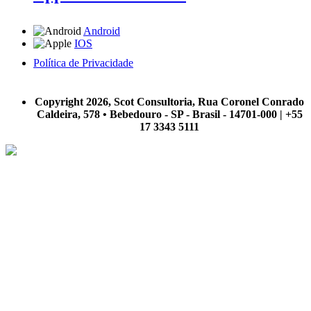
Android
IOS
Política de Privacidade
A Scot Consultoria não se responsabiliza por negócios realizados a partir das informações contidas em
nosso site.
Copyright 2026, Scot Consultoria, Rua Coronel Conrado
Caldeira, 578 • Bebedouro - SP - Brasil - 14701-000 | +55
17 3343 5111