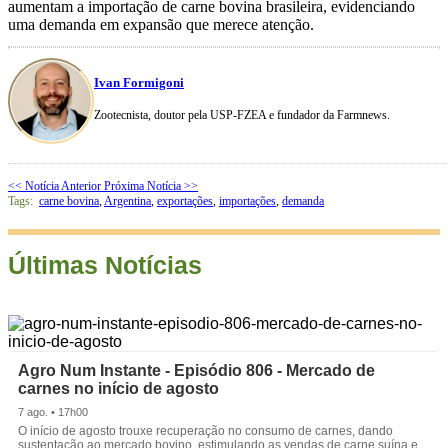
aumentam a importação de carne bovina brasileira, evidenciando
uma demanda em expansão que merece atenção.
Ivan Formigoni
Zootecnista, doutor pela USP-FZEA e fundador da Farmnews.
<< Notícia Anterior
Próxima Notícia >>
Tags:
carne bovina
,
Argentina
,
exportações
,
importações
,
demanda
Últimas Notícias
Agro Num Instante - Episódio 806 - Mercado de
carnes no início de agosto
7 ago. • 17h00
O início de agosto trouxe recuperação no consumo de carnes, dando
sustentação ao mercado bovino, estimulando as vendas de carne suína e