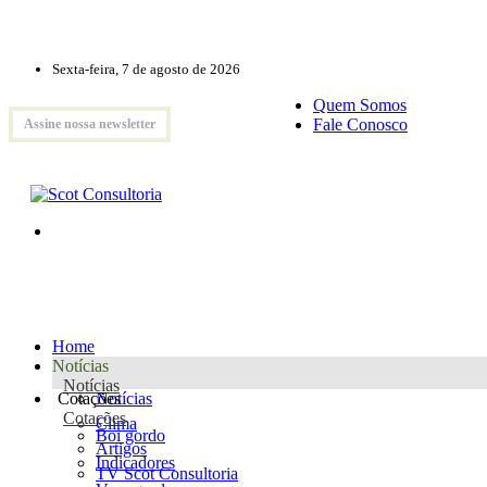
Sexta-feira, 7 de agosto de 2026
Quem Somos
Fale Conosco
Assine nossa newsletter
Home
Notícias
Notícias
Cotações
Notícias
Cotações
Clima
Boi gordo
Artigos
Indicadores
TV Scot Consultoria