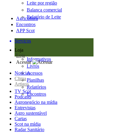
Leite por região
Balança comercial
Relatório de Leite
Agricultura
Encontros
APP Scot
Serviços
Loja
Loja
Informativos
Acessar
Livros
Notícias
Acessos
Clima
Planilhas
Artigos
Relatórios
TV Scot
Encontros
Podcasts
Agronegócio na mídia
Entrevistas
Agro sustentável
Cartas
Scot na mídia
Radar Sanitário