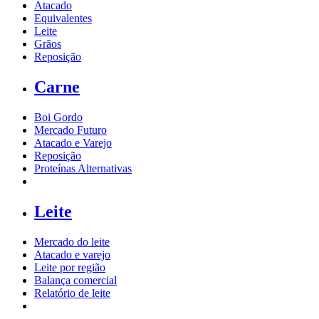
Atacado
Equivalentes
Leite
Grãos
Reposição
Carne
Boi Gordo
Mercado Futuro
Atacado e Varejo
Reposição
Proteínas Alternativas
Leite
Mercado do leite
Atacado e varejo
Leite por região
Balança comercial
Relatório de leite