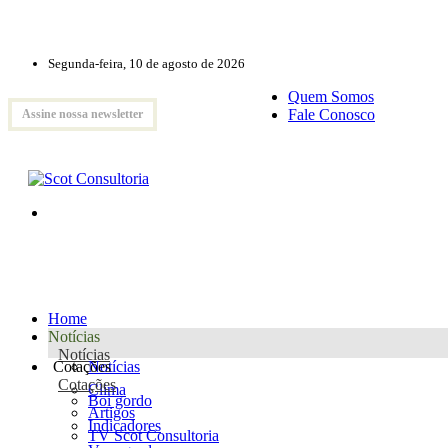
Segunda-feira, 10 de agosto de 2026
Quem Somos
Fale Conosco
Assine nossa newsletter
Home
Notícias
Notícias
Cotações
Notícias
Cotações
Clima
Boi gordo
Artigos
Indicadores
TV Scot Consultoria