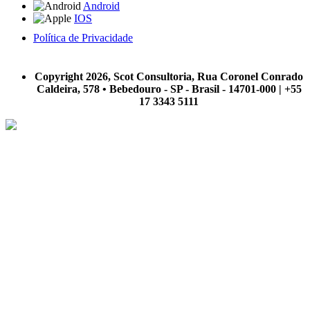
Android
IOS
Política de Privacidade
A Scot Consultoria não se responsabiliza por negócios realizados a partir das informações contidas em
nosso site.
Copyright 2026, Scot Consultoria, Rua Coronel Conrado
Caldeira, 578 • Bebedouro - SP - Brasil - 14701-000 | +55
17 3343 5111