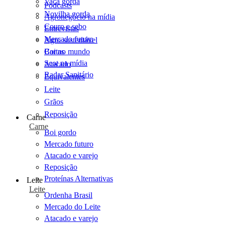
Vaca gorda
Podcasts
Novilha gorda
Agronegócio na mídia
Couro e sebo
Entrevistas
Mercado futuro
Agro sustentável
Cartas
Boi no mundo
Scot na mídia
Atacado
Radar Sanitário
Equivalentes
Leite
Grãos
Reposição
Carne
Carne
Boi gordo
Mercado futuro
Atacado e varejo
Reposição
Proteínas Alternativas
Leite
Leite
Ordenha Brasil
Mercado do Leite
Atacado e varejo