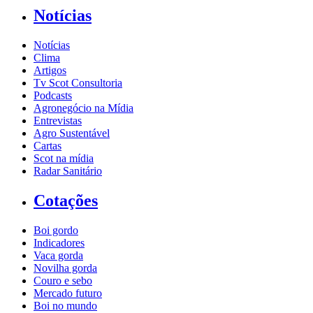
Notícias
Notícias
Clima
Artigos
Tv Scot Consultoria
Podcasts
Agronegócio na Mídia
Entrevistas
Agro Sustentável
Cartas
Scot na mídia
Radar Sanitário
Cotações
Boi gordo
Indicadores
Vaca gorda
Novilha gorda
Couro e sebo
Mercado futuro
Boi no mundo