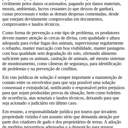
civilmente pelos danos ocasionados, pagando por danos materiais,
morais, ambientais, lucros cessantes (o que deixou de ganhar),
custas processuais e todas as demais despesas comentadas, desde
que estejam devidamente comprovadas em documentos,
comprovantes e laudos técnicos.
Como forma de prevenção a este tipo de problema, os produtores
devem manter atenção às cercas de divisa, com qualidade e altura
adequada para evitar fugas dos animais, supervisionar regularmente
o rebanho, manter marcação com boa visibilidade, manter pastagens
com boa qualidade sem degradação do solo, ofertando alimento
suficiente para os animais, castração de animais, até mesmo sistemas
de monitoramento, como câmeras de segurança, para identificação
de problemas e na prevenção de conflitos.
Em vias jurídicas de solução é sempre importante a manutenção de
contato entre os envolvidos para que seja possível uma solução
consensual e extrajudicial, notificando o responsável pelos prejuízos
para que sejam produzidas provas da situação, bem como boletins
de ocorrência, atas notariais e laudos técnicos, deixando para que
seja acionado o judiciário em último caso.
Em resumo, a responsabilidade jurídica por touros que invadem
propriedade vizinha é um assunto sério que demanda atenção por
parte dos criadores de gado e dos proprietários de terras. A adoção
de medidas preventivas adequadas e a disposição para reparar