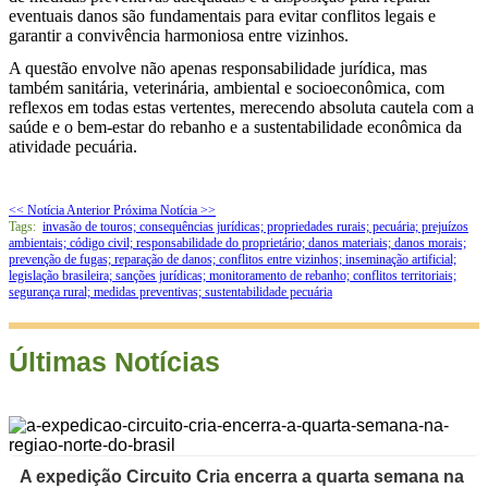
eventuais danos são fundamentais para evitar conflitos legais e
garantir a convivência harmoniosa entre vizinhos.
A questão envolve não apenas responsabilidade jurídica, mas
também sanitária, veterinária, ambiental e socioeconômica, com
reflexos em todas estas vertentes, merecendo absoluta cautela com a
saúde e o bem-estar do rebanho e a sustentabilidade econômica da
atividade pecuária.
<< Notícia Anterior
Próxima Notícia >>
Tags:
invasão de touros; consequências jurídicas; propriedades rurais; pecuária; prejuízos
ambientais; código civil; responsabilidade do proprietário; danos materiais; danos morais;
prevenção de fugas; reparação de danos; conflitos entre vizinhos; inseminação artificial;
legislação brasileira; sanções jurídicas; monitoramento de rebanho; conflitos territoriais;
segurança rural; medidas preventivas; sustentabilidade pecuária
Últimas Notícias
A expedição Circuito Cria encerra a quarta semana na