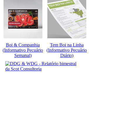
Boi & Companhia
Tem Boi na Linha
(Informativo Pecuário
(Informativo Pecuário
Semanal)
Diário)