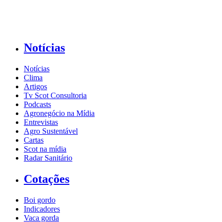
Notícias
Notícias
Clima
Artigos
Tv Scot Consultoria
Podcasts
Agronegócio na Mídia
Entrevistas
Agro Sustentável
Cartas
Scot na mídia
Radar Sanitário
Cotações
Boi gordo
Indicadores
Vaca gorda