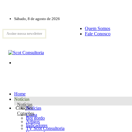
Sábado, 8 de agosto de 2026
Quem Somos
Fale Conosco
Assine nossa newsletter
Home
Notícias
Notícias
Cotações
Notícias
Cotações
Clima
Boi gordo
Artigos
Indicadores
TV Scot Consultoria