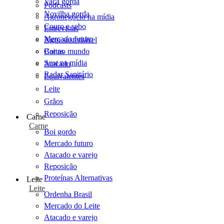
Vaca gorda
Podcasts
Novilha gorda
Agronegócio na mídia
Couro e sebo
Entrevistas
Mercado futuro
Agro sustentável
Cartas
Boi no mundo
Scot na mídia
Atacado
Radar Sanitário
Equivalentes
Leite
Grãos
Reposição
Carne
Carne
Boi gordo
Mercado futuro
Atacado e varejo
Reposição
Proteínas Alternativas
Leite
Leite
Ordenha Brasil
Mercado do Leite
Atacado e varejo