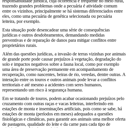
responsabilidade jurídica, cuja ocorrência é frequente no meio rural,
trazendo grandes problemas onde a pecuária é atividade comum
entre os vizinhos, principalmente se há sistemas diferenciados entre
eles, como uma pecuária de genética selecionada ou pecuária
leiteira, por exemplo.
Esta situação pode desencadear uma série de consequências
jurídicas e outros desdobramentos, demandando medidas
preventivas e de reparação de danos para mitigar conflitos entre
proprietários rurais.
Além das questões jurídicas, a invasão de terras vizinhas por animais
de grande porte pode causar prejuízos à vegetação, degradação do
solo e impactos negativos sobre a fauna local, como por exemplo
uma área de preservação permanente em acompanhamento de
recuperação, como nascentes, beiras de rio, veredas, dentre outras. A
interação entre os touros e outros animais pode levar a conflitos
territoriais e até mesmo a acidentes com seres humanos,
representando um risco à segurança humana.
Em se tratando de touros, podem acabar ocasionando prejuízos pelo
cruzamento com outras raças e vacas leiteiras, interferindo em
estações de monta e inseminações artificiais, pois como se sabe, há
estações de monta (períodos em meses) adequados a questões
fisiológicas e climáticas, para garantir aos animais uma melhor oferta
de pastagens, qualidade do leite e da carne para cada tipo de