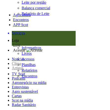
Leite por região
Balança comercial
Relatório de Leite
Agricultura
Encontros
APP Scot
Serviços
Loja
Loja
Informativos
Acessar
Livros
Notícias
Acessos
Clima
Planilhas
Artigos
Relatórios
TV Scot
Encontros
Podcasts
Agronegócio na mídia
Entrevistas
Agro sustentável
Cartas
Scot na mídia
Radar Sanitário