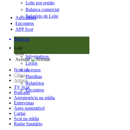
Leite por região
Balança comercial
Relatório de Leite
Agricultura
Encontros
APP Scot
Serviços
Loja
Loja
Informativos
Acessar
Livros
Notícias
Acessos
Clima
Planilhas
Artigos
Relatórios
TV Scot
Encontros
Podcasts
Agronegócio na mídia
Entrevistas
Agro sustentável
Cartas
Scot na mídia
Radar Sanitário