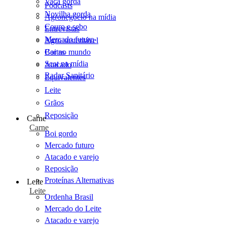
Vaca gorda
Podcasts
Novilha gorda
Agronegócio na mídia
Couro e sebo
Entrevistas
Mercado futuro
Agro sustentável
Cartas
Boi no mundo
Scot na mídia
Atacado
Radar Sanitário
Equivalentes
Leite
Grãos
Reposição
Carne
Carne
Boi gordo
Mercado futuro
Atacado e varejo
Reposição
Proteínas Alternativas
Leite
Leite
Ordenha Brasil
Mercado do Leite
Atacado e varejo