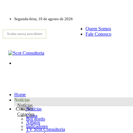
Segunda-feira, 10 de agosto de 2026
Quem Somos
Fale Conosco
Assine nossa newsletter
Home
Notícias
Notícias
Cotações
Notícias
Cotações
Clima
Boi gordo
Artigos
Indicadores
TV Scot Consultoria