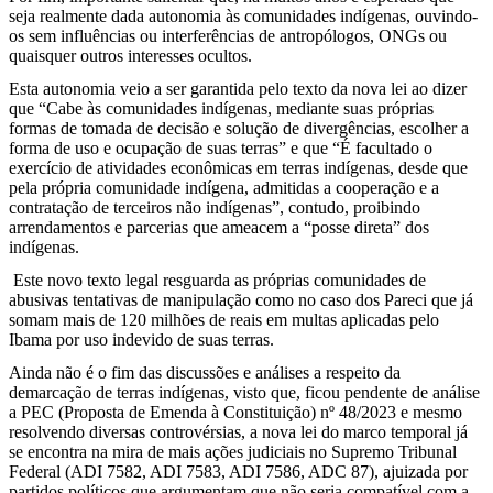
seja realmente dada autonomia às comunidades indígenas, ouvindo-
os sem influências ou interferências de antropólogos, ONGs ou
quaisquer outros interesses ocultos.
Esta autonomia veio a ser garantida pelo texto da nova lei ao dizer
que “Cabe às comunidades indígenas, mediante suas próprias
formas de tomada de decisão e solução de divergências, escolher a
forma de uso e ocupação de suas terras” e que “É facultado o
exercício de atividades econômicas em terras indígenas, desde que
pela própria comunidade indígena, admitidas a cooperação e a
contratação de terceiros não indígenas”, contudo, proibindo
arrendamentos e parcerias que ameacem a “posse direta” dos
indígenas.
Este novo texto legal resguarda as próprias comunidades de
abusivas tentativas de manipulação como no caso dos Pareci que já
somam mais de 120 milhões de reais em multas aplicadas pelo
Ibama por uso indevido de suas terras.
Ainda não é o fim das discussões e análises a respeito da
demarcação de terras indígenas, visto que, ficou pendente de análise
a PEC (Proposta de Emenda à Constituição) nº 48/2023 e mesmo
resolvendo diversas controvérsias, a nova lei do marco temporal já
se encontra na mira de mais ações judiciais no Supremo Tribunal
Federal (ADI 7582, ADI 7583, ADI 7586, ADC 87), ajuizada por
partidos políticos que argumentam que não seria compatível com a