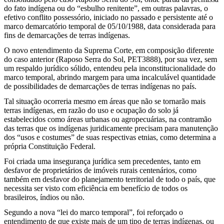
do fato indígena ou do “esbulho renitente”, em outras palavras, o
efetivo conflito possessório, iniciado no passado e persistente até o
marco demarcatório temporal de 05/10/1988, data considerada para
fins de demarcações de terras indígenas.
O novo entendimento da Suprema Corte, em composição diferente
do caso anterior (Raposo Serra do Sol, PET3888), por sua vez, sem
um respaldo jurídico sólido, entendeu pela inconstitucionalidade do
marco temporal, abrindo margem para uma incalculável quantidade
de possibilidades de demarcações de terras indígenas no país.
Tal situação ocorreria mesmo em áreas que não se tornarão mais
terras indígenas, em razão do uso e ocupação do solo já
estabelecidos como áreas urbanas ou agropecuárias, na contramão
das terras que os indígenas juridicamente precisam para manutenção
dos “usos e costumes” de suas respectivas etnias, como determina a
própria Constituição Federal.
Foi criada uma insegurança jurídica sem precedentes, tanto em
desfavor de proprietários de imóveis rurais centenários, como
também em desfavor do planejamento territorial de todo o país, que
necessita ser visto com eficiência em benefício de todos os
brasileiros, índios ou não.
Segundo a nova “lei do marco temporal”, foi reforçado o
entendimento de que existe mais de um tipo de terras indígenas, ou