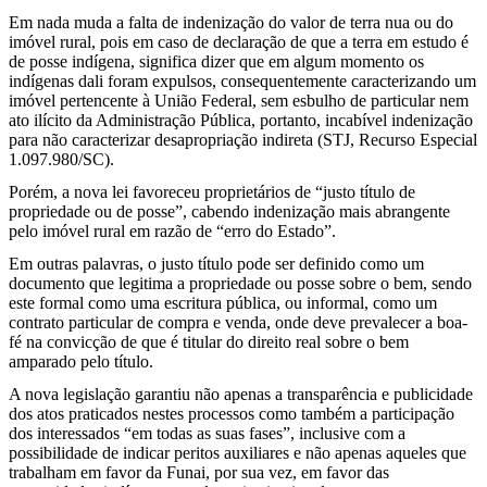
Em nada muda a falta de indenização do valor de terra nua ou do
imóvel rural, pois em caso de declaração de que a terra em estudo é
de posse indígena, significa dizer que em algum momento os
indígenas dali foram expulsos, consequentemente caracterizando um
imóvel pertencente à União Federal, sem esbulho de particular nem
ato ilícito da Administração Pública, portanto, incabível indenização
para não caracterizar desapropriação indireta (STJ, Recurso Especial
1.097.980/SC).
Porém, a nova lei favoreceu proprietários de “justo título de
propriedade ou de posse”, cabendo indenização mais abrangente
pelo imóvel rural em razão de “erro do Estado”.
Em outras palavras, o justo título pode ser definido como um
documento que legitima a propriedade ou posse sobre o bem, sendo
este formal como uma escritura pública, ou informal, como um
contrato particular de compra e venda, onde deve prevalecer a boa-
fé na convicção de que é titular do direito real sobre o bem
amparado pelo título.
A nova legislação garantiu não apenas a transparência e publicidade
dos atos praticados nestes processos como também a participação
dos interessados “em todas as suas fases”, inclusive com a
possibilidade de indicar peritos auxiliares e não apenas aqueles que
trabalham em favor da Funai, por sua vez, em favor das