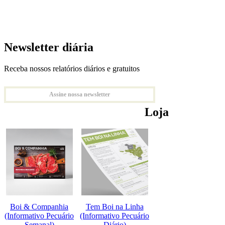
Newsletter diária
Receba nossos relatórios diários e gratuitos
Assine nossa newsletter
Loja
Boi & Companhia
Tem Boi na Linha
(Informativo Pecuário
(Informativo Pecuário
Semanal)
Diário)