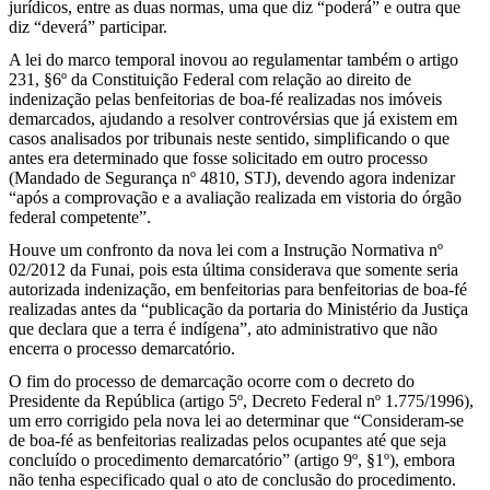
jurídicos, entre as duas normas, uma que diz “poderá” e outra que
diz “deverá” participar.
A lei do marco temporal inovou ao regulamentar também o artigo
231, §6º da Constituição Federal com relação ao direito de
indenização pelas benfeitorias de boa-fé realizadas nos imóveis
demarcados, ajudando a resolver controvérsias que já existem em
casos analisados por tribunais neste sentido, simplificando o que
antes era determinado que fosse solicitado em outro processo
(Mandado de Segurança nº 4810, STJ), devendo agora indenizar
“após a comprovação e a avaliação realizada em vistoria do órgão
federal competente”.
Houve um confronto da nova lei com a Instrução Normativa nº
02/2012 da Funai, pois esta última considerava que somente seria
autorizada indenização, em benfeitorias para benfeitorias de boa-fé
realizadas antes da “publicação da portaria do Ministério da Justiça
que declara que a terra é indígena”, ato administrativo que não
encerra o processo demarcatório.
O fim do processo de demarcação ocorre com o decreto do
Presidente da República (artigo 5º, Decreto Federal nº 1.775/1996),
um erro corrigido pela nova lei ao determinar que “Consideram-se
de boa-fé as benfeitorias realizadas pelos ocupantes até que seja
concluído o procedimento demarcatório” (artigo 9º, §1º), embora
não tenha especificado qual o ato de conclusão do procedimento.