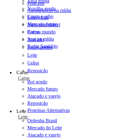
Vaca gorda
Podcasts
Novilha gorda
Agronegócio na mídia
Couro e sebo
Entrevistas
Mercado futuro
Agro sustentável
Cartas
Boi no mundo
Scot na mídia
Atacado
Radar Sanitário
Equivalentes
Leite
Grãos
Reposição
Carne
Carne
Boi gordo
Mercado futuro
Atacado e varejo
Reposição
Proteínas Alternativas
Leite
Leite
Ordenha Brasil
Mercado do Leite
Atacado e varejo