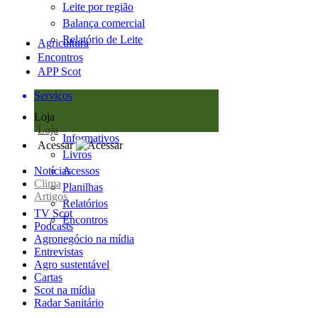
Leite por região
Balança comercial
Relatório de Leite
Agricultura
Encontros
APP Scot
Serviços
Loja
Loja
Informativos
Acessar
Livros
Notícias
Acessos
Clima
Planilhas
Artigos
Relatórios
TV Scot
Encontros
Podcasts
Agronegócio na mídia
Entrevistas
Agro sustentável
Cartas
Scot na mídia
Radar Sanitário