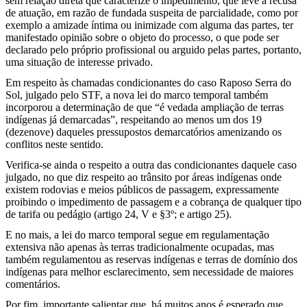
sem relação direta que caracterize o impedimento, que leve à recusa
de atuação, em razão de fundada suspeita de parcialidade, como por
exemplo a amizade íntima ou inimizade com alguma das partes, ter
manifestado opinião sobre o objeto do processo, o que pode ser
declarado pelo próprio profissional ou arguido pelas partes, portanto,
uma situação de interesse privado.
Em respeito às chamadas condicionantes do caso Raposo Serra do
Sol, julgado pelo STF, a nova lei do marco temporal também
incorporou a determinação de que “é vedada ampliação de terras
indígenas já demarcadas”, respeitando ao menos um dos 19
(dezenove) daqueles pressupostos demarcatórios amenizando os
conflitos neste sentido.
Verifica-se ainda o respeito a outra das condicionantes daquele caso
julgado, no que diz respeito ao trânsito por áreas indígenas onde
existem rodovias e meios públicos de passagem, expressamente
proibindo o impedimento de passagem e a cobrança de qualquer tipo
de tarifa ou pedágio (artigo 24, V e §3º; e artigo 25).
E no mais, a lei do marco temporal segue em regulamentação
extensiva não apenas às terras tradicionalmente ocupadas, mas
também regulamentou as reservas indígenas e terras de domínio dos
indígenas para melhor esclarecimento, sem necessidade de maiores
comentários.
Por fim, importante salientar que, há muitos anos é esperado que