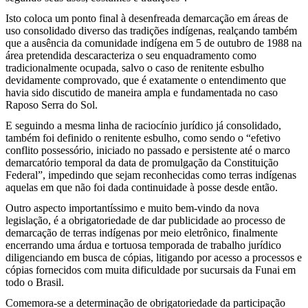
Isto coloca um ponto final à desenfreada demarcação em áreas de
uso consolidado diverso das tradições indígenas, realçando também
que a ausência da comunidade indígena em 5 de outubro de 1988 na
área pretendida descaracteriza o seu enquadramento como
tradicionalmente ocupada, salvo o caso de renitente esbulho
devidamente comprovado, que é exatamente o entendimento que
havia sido discutido de maneira ampla e fundamentada no caso
Raposo Serra do Sol.
E seguindo a mesma linha de raciocínio jurídico já consolidado,
também foi definido o renitente esbulho, como sendo o “efetivo
conflito possessório, iniciado no passado e persistente até o marco
demarcatório temporal da data de promulgação da Constituição
Federal”, impedindo que sejam reconhecidas como terras indígenas
aquelas em que não foi dada continuidade à posse desde então.
Outro aspecto importantíssimo e muito bem-vindo da nova
legislação, é a obrigatoriedade de dar publicidade ao processo de
demarcação de terras indígenas por meio eletrônico, finalmente
encerrando uma árdua e tortuosa temporada de trabalho jurídico
diligenciando em busca de cópias, litigando por acesso a processos e
cópias fornecidos com muita dificuldade por sucursais da Funai em
todo o Brasil.
Comemora-se a determinação de obrigatoriedade da participação