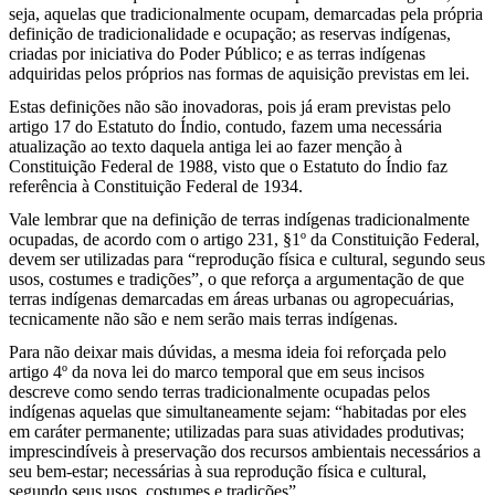
seja, aquelas que tradicionalmente ocupam, demarcadas pela própria
definição de tradicionalidade e ocupação; as reservas indígenas,
criadas por iniciativa do Poder Público; e as terras indígenas
adquiridas pelos próprios nas formas de aquisição previstas em lei.
Estas definições não são inovadoras, pois já eram previstas pelo
artigo 17 do Estatuto do Índio, contudo, fazem uma necessária
atualização ao texto daquela antiga lei ao fazer menção à
Constituição Federal de 1988, visto que o Estatuto do Índio faz
referência à Constituição Federal de 1934.
Vale lembrar que na definição de terras indígenas tradicionalmente
ocupadas, de acordo com o artigo 231, §1º da Constituição Federal,
devem ser utilizadas para “reprodução física e cultural, segundo seus
usos, costumes e tradições”, o que reforça a argumentação de que
terras indígenas demarcadas em áreas urbanas ou agropecuárias,
tecnicamente não são e nem serão mais terras indígenas.
Para não deixar mais dúvidas, a mesma ideia foi reforçada pelo
artigo 4º da nova lei do marco temporal que em seus incisos
descreve como sendo terras tradicionalmente ocupadas pelos
indígenas aquelas que simultaneamente sejam: “habitadas por eles
em caráter permanente; utilizadas para suas atividades produtivas;
imprescindíveis à preservação dos recursos ambientais necessários a
seu bem-estar; necessárias à sua reprodução física e cultural,
segundo seus usos, costumes e tradições”.