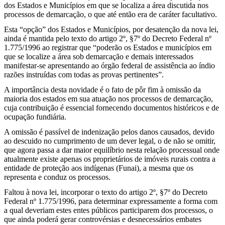
dos Estados e Municípios em que se localiza a área discutida nos
processos de demarcação, o que até então era de caráter facultativo.
Esta “opção” dos Estados e Municípios, por desatenção da nova lei,
ainda é mantida pelo texto do artigo 2º, §7º do Decreto Federal nº
1.775/1996 ao registrar que “poderão os Estados e municípios em
que se localize a área sob demarcação e demais interessados
manifestar-se apresentando ao órgão federal de assistência ao índio
razões instruídas com todas as provas pertinentes”.
A importância desta novidade é o fato de pôr fim à omissão da
maioria dos estados em sua atuação nos processos de demarcação,
cuja contribuição é essencial fornecendo documentos históricos e de
ocupação fundiária.
A omissão é passível de indenização pelos danos causados, devido
ao descuido no cumprimento de um dever legal, o de não se omitir,
que agora passa a dar maior equilíbrio nesta relação processual onde
atualmente existe apenas os proprietários de imóveis rurais contra a
entidade de proteção aos indígenas (Funai), a mesma que os
representa e conduz os processos.
Faltou à nova lei, incorporar o texto do artigo 2º, §7º do Decreto
Federal nº 1.775/1996, para determinar expressamente a forma com
a qual deveriam estes entes públicos participarem dos processos, o
que ainda poderá gerar controvérsias e desnecessários embates