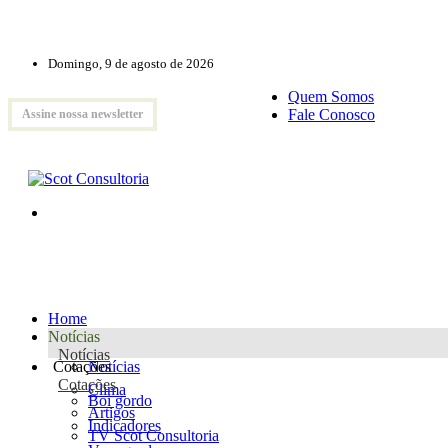
Domingo, 9 de agosto de 2026
Quem Somos
Fale Conosco
Assine nossa newsletter
Home
Notícias
Notícias
Cotações
Notícias
Cotações
Clima
Boi gordo
Artigos
Indicadores
TV Scot Consultoria