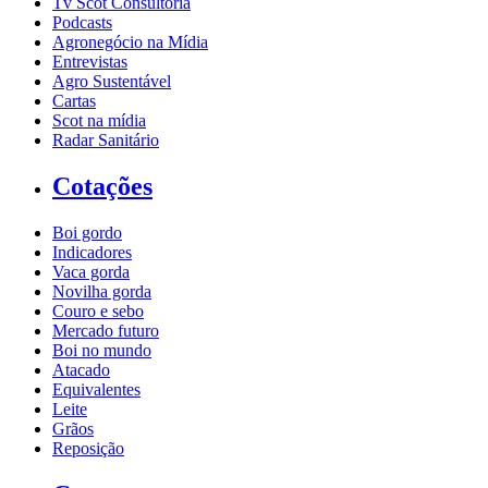
Tv Scot Consultoria
Podcasts
Agronegócio na Mídia
Entrevistas
Agro Sustentável
Cartas
Scot na mídia
Radar Sanitário
Cotações
Boi gordo
Indicadores
Vaca gorda
Novilha gorda
Couro e sebo
Mercado futuro
Boi no mundo
Atacado
Equivalentes
Leite
Grãos
Reposição