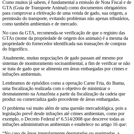
Como muitos já sabem, é fundamental a emissão de Nota Fiscal e de
GTA (Guia de Transporte Animal) como documentos obrigatórios
para comprovar a efetivação de uma venda de gado, sua origem, a
permissão do transporte, evitando problemas não apenas tributários,
como também ambientais e de mercado.
No caso da GTA, recomenda-se verificação de que o registro das
GTAs (nome da propriedade de origem dos animais) é a mesma da
propriedade do fornecedor identificada nas transações de compras
do frigorífico.
Atualmente, muitas negociações de gado passam até mesmo por
sistemas de monitoramento socioambiental, a fim de verificar se não
se trata de gado que se alimenta em áreas embargadas por crimes e
infrações ambientais.
Lembramos de episódios como a operação Carne Fria, do Ibama,
uma fiscalização realizada com o objetivo de minimizar o
desmatamento na Amazônia a partir da fiscalização da cadeia que
produz ou comercializa gado procedente de áreas embargadas.
O problema vai muito além de uma questão mercadológica, pois a
legislação prevê desde infrações até crimes ambientais, como por
exemplo, o Decreto Federal nº 6.514/2008 que descreve todas as
infrações administrativas ambientais e estabelece no artigo 16 que:
“No caso de áreas irregularmente desmatadas ou queimadas, a