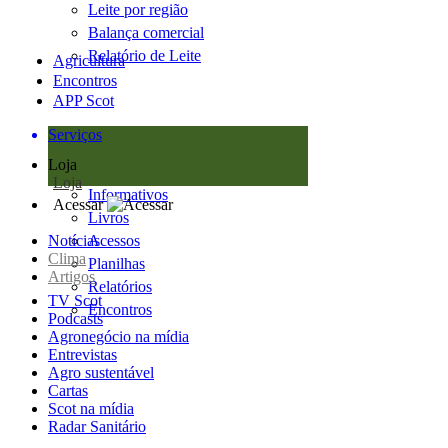
Leite por região
Balança comercial
Relatório de Leite
Agricultura
Encontros
APP Scot
Serviços
Loja
Loja
Informativos
Acessar
Livros
Notícias
Acessos
Clima
Planilhas
Artigos
Relatórios
TV Scot
Encontros
Podcasts
Agronegócio na mídia
Entrevistas
Agro sustentável
Cartas
Scot na mídia
Radar Sanitário