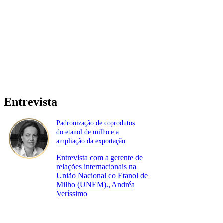
Entrevista
Padronização de coprodutos
do etanol de milho e a
ampliação da exportação
Entrevista com a gerente de
relações internacionais na
União Nacional do Etanol de
Milho (UNEM)., Andréa
Veríssimo