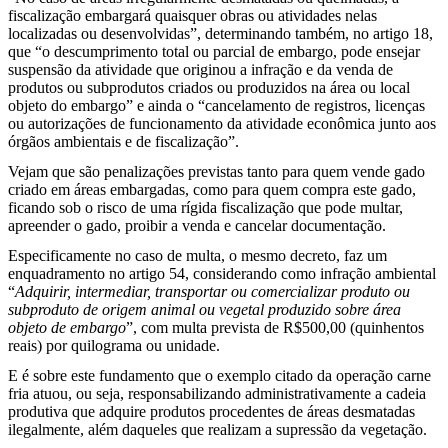
fiscalização embargará quaisquer obras ou atividades nelas
localizadas ou desenvolvidas”, determinando também, no artigo 18,
que “o descumprimento total ou parcial de embargo, pode ensejar
suspensão da atividade que originou a infração e da venda de
produtos ou subprodutos criados ou produzidos na área ou local
objeto do embargo” e ainda o “cancelamento de registros, licenças
ou autorizações de funcionamento da atividade econômica junto aos
órgãos ambientais e de fiscalização”.
Vejam que são penalizações previstas tanto para quem vende gado
criado em áreas embargadas, como para quem compra este gado,
ficando sob o risco de uma rígida fiscalização que pode multar,
apreender o gado, proibir a venda e cancelar documentação.
Especificamente no caso de multa, o mesmo decreto, faz um
enquadramento no artigo 54, considerando como infração ambiental
“
Adquirir, intermediar, transportar ou comercializar produto ou
subproduto de origem animal ou vegetal produzido sobre área
objeto de embargo
”, com multa prevista de R$500,00 (quinhentos
reais) por quilograma ou unidade.
E é sobre este fundamento que o exemplo citado da operação carne
fria atuou, ou seja, responsabilizando administrativamente a cadeia
produtiva que adquire produtos procedentes de áreas desmatadas
ilegalmente, além daqueles que realizam a supressão da vegetação.