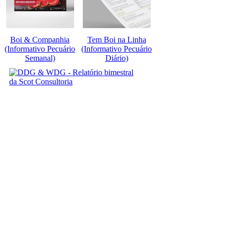
Boi & Companhia
Tem Boi na Linha
(Informativo Pecuário
(Informativo Pecuário
Semanal)
Diário)