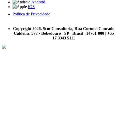
Android
IOS
Política de Privacidade
A Scot Consultoria não se responsabiliza por negócios realizados a partir das informações contidas em
nosso site.
Copyright 2026, Scot Consultoria, Rua Coronel Conrado
Caldeira, 578 • Bebedouro - SP - Brasil - 14701-000 | +55
17 3343 5111