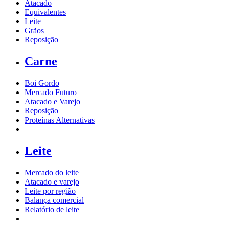
Atacado
Equivalentes
Leite
Grãos
Reposição
Carne
Boi Gordo
Mercado Futuro
Atacado e Varejo
Reposição
Proteínas Alternativas
Leite
Mercado do leite
Atacado e varejo
Leite por região
Balança comercial
Relatório de leite