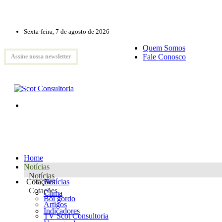
Sexta-feira, 7 de agosto de 2026
Quem Somos
Fale Conosco
Assine nossa newsletter
Home
Notícias
Notícias
Cotações
Notícias
Cotações
Clima
Boi gordo
Artigos
Indicadores
TV Scot Consultoria