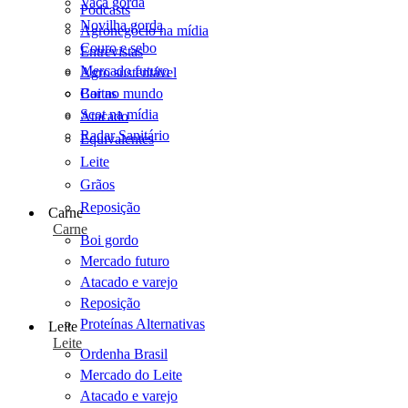
Vaca gorda
Podcasts
Novilha gorda
Agronegócio na mídia
Couro e sebo
Entrevistas
Mercado futuro
Agro sustentável
Cartas
Boi no mundo
Scot na mídia
Atacado
Radar Sanitário
Equivalentes
Leite
Grãos
Reposição
Carne
Carne
Boi gordo
Mercado futuro
Atacado e varejo
Reposição
Proteínas Alternativas
Leite
Leite
Ordenha Brasil
Mercado do Leite
Atacado e varejo