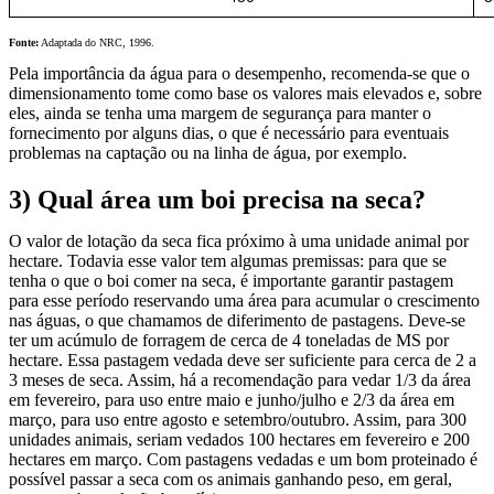
Fonte:
Adaptada do NRC, 1996.
Pela importância da água para o desempenho, recomenda-se que o
dimensionamento tome como base os valores mais elevados e, sobre
eles, ainda se tenha uma margem de segurança para manter o
fornecimento por alguns dias, o que é necessário para eventuais
problemas na captação ou na linha de água, por exemplo.
3)
Qual área um boi precisa na seca?
O valor de lotação da seca fica próximo à uma unidade animal por
hectare. Todavia esse valor tem algumas premissas: para que se
tenha o que o boi comer na seca, é importante garantir pastagem
para esse período reservando uma área para acumular o crescimento
nas águas, o que chamamos de diferimento de pastagens. Deve-se
ter um acúmulo de forragem de cerca de 4 toneladas de MS por
hectare. Essa pastagem vedada deve ser suficiente para cerca de 2 a
3 meses de seca. Assim, há a recomendação para vedar 1/3 da área
em fevereiro, para uso entre maio e junho/julho e 2/3 da área em
março, para uso entre agosto e setembro/outubro. Assim, para 300
unidades animais, seriam vedados 100 hectares em fevereiro e 200
hectares em março. Com pastagens vedadas e um bom proteinado é
possível passar a seca com os animais ganhando peso, em geral,