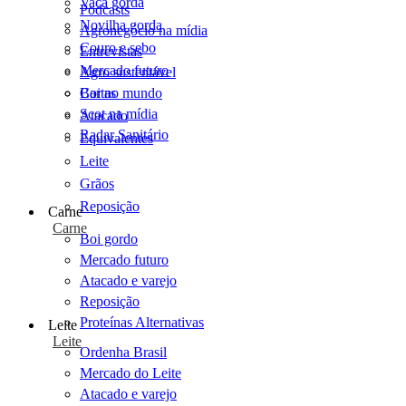
Vaca gorda
Podcasts
Novilha gorda
Agronegócio na mídia
Couro e sebo
Entrevistas
Mercado futuro
Agro sustentável
Cartas
Boi no mundo
Scot na mídia
Atacado
Radar Sanitário
Equivalentes
Leite
Grãos
Reposição
Carne
Carne
Boi gordo
Mercado futuro
Atacado e varejo
Reposição
Proteínas Alternativas
Leite
Leite
Ordenha Brasil
Mercado do Leite
Atacado e varejo