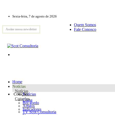
Sexta-feira, 7 de agosto de 2026
Quem Somos
Fale Conosco
Assine nossa newsletter
Home
Notícias
Notícias
Cotações
Notícias
Cotações
Clima
Boi gordo
Artigos
Indicadores
TV Scot Consultoria