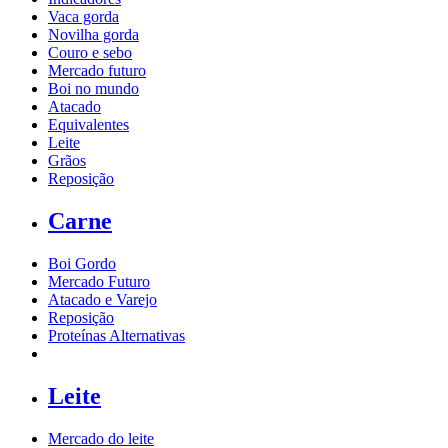
Vaca gorda
Novilha gorda
Couro e sebo
Mercado futuro
Boi no mundo
Atacado
Equivalentes
Leite
Grãos
Reposição
Carne
Boi Gordo
Mercado Futuro
Atacado e Varejo
Reposição
Proteínas Alternativas
Leite
Mercado do leite