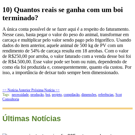
10)
Quantos reais se ganha com um boi
terminado?
A única conta possível de se fazer aqui é a respeito do faturamento.
Nesse caso, basta pegar o valor do peso do animal, transformar em
carcaça e multiplicar pelo valor sendo pago pelo frigorífico. Usando
dados do item anterior, aquele animal de 500 kg de PV com um
rendimento de 54% de carcaça resulta em 18 arrobas. Com o valor
de R$250,00 por arroba, o valor faturado com a venda desse boi foi
de R$4.500,00. Esse valor pode ser bom ou ruim, dependendo de
como ela foi produzida e, consequentemente, quanto ela custou. Por
isso, a importância de deixar tudo sempre bem dimensionado.
<< Notícia Anterior
Próxima Notícia >>
Tags:
necessidade
,
produção
,
boi
,
projeto
,
compilação
,
dimensões
,
referências
,
Scot
Consultoria
Últimas Notícias