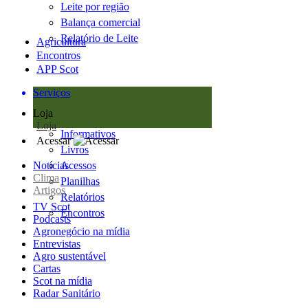
Leite por região
Balança comercial
Relatório de Leite
Agricultura
Encontros
APP Scot
Serviços
Loja
Loja
Informativos
Acessar
Livros
Notícias
Acessos
Clima
Planilhas
Artigos
Relatórios
TV Scot
Encontros
Podcasts
Agronegócio na mídia
Entrevistas
Agro sustentável
Cartas
Scot na mídia
Radar Sanitário