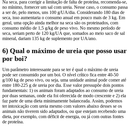
Na seca, para corrigir a limitação de falta de proteína, recomenda-se,
no mínimo, fornecer um sal com ureia. Nesse caso, o consumo passa
a ser de, pelo menos, uns 100 g/UA/dia. Considerando 180 dias de
seca, isso aumentaria o consumo anual em pouco mais de 3 kg. Em
geral, uma opção ainda melhor na seca são os proteinados, com
consumo médio de 1,5 g/kg de peso vivo. No mesmo período de
seca, seriam perto de 120 kg/UA que, somados ao meio saco de sal
mineral, dariam 135 kg de suplemento por UA/ano.
6)
Qual o máximo de ureia que posso usar
por boi?
Um parâmetro interessante para se ter é qual o máximo de ureia
pode ser consumido por um boi. O nível crítico fica entre 40-50
g/100 kg de peso vivo, ou seja, uma unidade animal pode comer até
entre 180-225 g de ureia por dia. Esse valor pressupõe dois pontos
fundamentais: 1) os animais foram adaptados ao consumo de ureia
por duas semanas, onde ela foi oferecida de modo crescente e 2) ela
faz parte de uma dieta minimamente balanceada. Assim, podemos
ter intoxicação com ureia mesmo com valores abaixo desses se os
animais não tiverem sido adaptados, ou que estejam recebendo uma
dieta, por exemplo, com déficit de energia, ou já com outras fontes
de proteína.