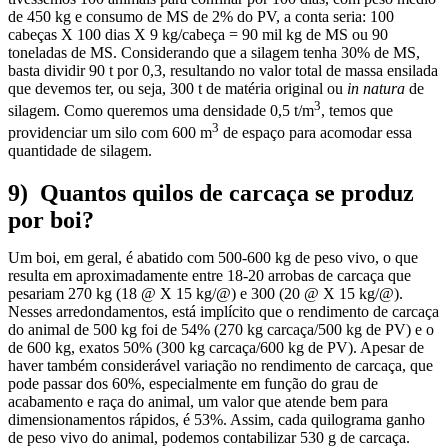
de 450 kg e consumo de MS de 2% do PV, a conta seria: 100
cabeças X 100 dias X 9 kg/cabeça = 90 mil kg de MS ou 90
toneladas de MS. Considerando que a silagem tenha 30% de MS,
basta dividir 90 t por 0,3, resultando no valor total de massa ensilada
que devemos ter, ou seja, 300 t de matéria original ou
in natura
de
3
silagem. Como queremos uma densidade 0,5 t/m
, temos que
3
providenciar um silo com 600 m
de espaço para acomodar essa
quantidade de silagem.
9)
Quantos quilos de carcaça se produz
por boi?
Um boi, em geral, é abatido com 500-600 kg de peso vivo, o que
resulta em aproximadamente entre 18-20 arrobas de carcaça que
pesariam 270 kg (18 @ X 15 kg/@) e 300 (20 @ X 15 kg/@).
Nesses arredondamentos, está implícito que o rendimento de carcaça
do animal de 500 kg foi de 54% (270 kg carcaça/500 kg de PV) e o
de 600 kg, exatos 50% (300 kg carcaça/600 kg de PV). Apesar de
haver também considerável variação no rendimento de carcaça, que
pode passar dos 60%, especialmente em função do grau de
acabamento e raça do animal, um valor que atende bem para
dimensionamentos rápidos, é 53%. Assim, cada quilograma ganho
de peso vivo do animal, podemos contabilizar 530 g de carcaça.