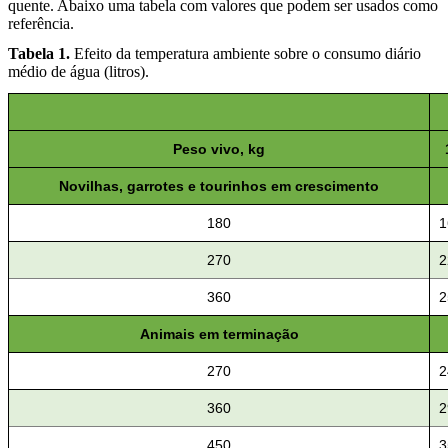
quente. Abaixo uma tabela com valores que podem ser usados como
referência.
Tabela 1.
Efeito da temperatura ambiente sobre o consumo diário
médio de água (litros).
Peso vivo, kg
Novilhas, garrotes e tourinhos em crescimento
180
1
270
2
360
2
Animais em terminação
270
2
360
2
450
3