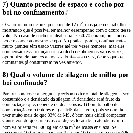
7)
Quanto preciso de espaço e cocho por
boi no confinamento?
2
O valor mínimo de área por boi é de 12 m
, mas já temos trabalhos
mostrando que é possível ter melhor desempenho com o dobro desse
valor. No caso de cocho, o ideal seria ter 60-70 cm/boi, pois todos
podem comer ao mesmo tempo. Na prática, porém, confinamentos
muito grandes têm usado valores até três vezes menores, mas eles
compensam essa redução com a oferta de alimentos várias vezes,
oportunizando para os animais submissos sua vez, depois que os
dominantes já consumiram na vez anterior.
8)
Qual o volume de silagem de milho por
boi confinado?
Para responder essa pergunta precisamos ter o total de silagem a ser
consumido e a densidade da silagem. A densidade será fruto da
compactação que, depende de duas coisas: 1) bom trabalho de
compactação com tratores e 2) da MS da silagem, pois se o milho
tiver muito mais do que 33% de MS, é bem mais difícil compactar.
Considerando que ambas as condições foram bem atendidas, um
3
bom valor seria ter 500 kg em cada m
de massa ensilada. Se
tivéssemos 100 animais para confinar por 100 dias, com peso médio