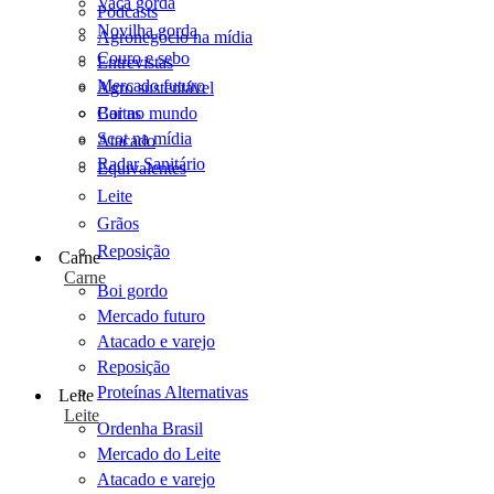
Vaca gorda
Podcasts
Novilha gorda
Agronegócio na mídia
Couro e sebo
Entrevistas
Mercado futuro
Agro sustentável
Cartas
Boi no mundo
Scot na mídia
Atacado
Radar Sanitário
Equivalentes
Leite
Grãos
Reposição
Carne
Carne
Boi gordo
Mercado futuro
Atacado e varejo
Reposição
Proteínas Alternativas
Leite
Leite
Ordenha Brasil
Mercado do Leite
Atacado e varejo