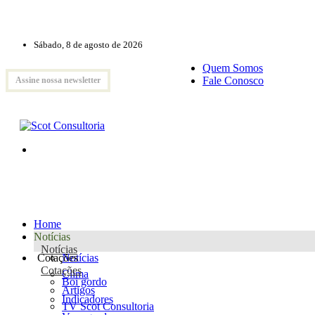
Sábado, 8 de agosto de 2026
Quem Somos
Fale Conosco
Assine nossa newsletter
Home
Notícias
Notícias
Cotações
Notícias
Cotações
Clima
Boi gordo
Artigos
Indicadores
TV Scot Consultoria