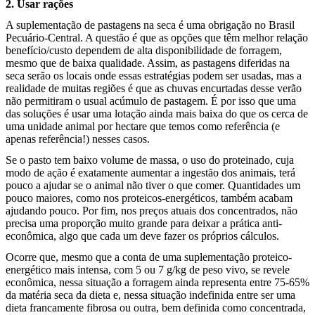
2. Usar rações
A suplementação de pastagens na seca é uma obrigação no Brasil
Pecuário-Central. A questão é que as opções que têm melhor relação
benefício/custo dependem de alta disponibilidade de forragem,
mesmo que de baixa qualidade. Assim, as pastagens diferidas na
seca serão os locais onde essas estratégias podem ser usadas, mas a
realidade de muitas regiões é que as chuvas encurtadas desse verão
não permitiram o usual acúmulo de pastagem. É por isso que uma
das soluções é usar uma lotação ainda mais baixa do que os cerca de
uma unidade animal por hectare que temos como referência (e
apenas referência!) nesses casos.
Se o pasto tem baixo volume de massa, o uso do proteinado, cuja
modo de ação é exatamente aumentar a ingestão dos animais, terá
pouco a ajudar se o animal não tiver o que comer. Quantidades um
pouco maiores, como nos proteicos-energéticos, também acabam
ajudando pouco. Por fim, nos preços atuais dos concentrados, não
precisa uma proporção muito grande para deixar a prática anti-
econômica, algo que cada um deve fazer os próprios cálculos.
Ocorre que, mesmo que a conta de uma suplementação proteico-
energético mais intensa, com 5 ou 7 g/kg de peso vivo, se revele
econômica, nessa situação a forragem ainda representa entre 75-65%
da matéria seca da dieta e, nessa situação indefinida entre ser uma
dieta francamente fibrosa ou outra, bem definida como concentrada,