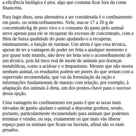
a eficiência biológica é pior, algo que costuma ficar fora da conta
financeira.
Para fugir disso, uma alternativa a ser considerada é o confinamento
em pasto, ou semiconfinamento. Nele, usa-se 17 a 20 g de
concentrado/kg de peso vivo e o consumo do pasto pelo animal
serve apenas para ele se recuperar do excesso de concentrado, com a
fibra de baixa qualidade do pasto ajudando-o a recuperar,
minimamente, a função de ruminar. Um alerta é que essa técnica,
apesar de ter a vantagem de poder ser feita a qualquer momento e
por quase todo mundo, não deve ser feita sem o aconselhamento de
um técnico, pois há risco real de morte de animais por doenças
metabólicas, como a acidose e o timpanismo. Mesmo que não morra
nenhum animal, os resultados podem ser piores do que seriam com a
supervisão recomendada, que vai da formulação da ração e
informações fundamentais de manejo com relação, por exemplo, à
adaptação dos animais à dieta, um dos pontos-chave para o sucesso
dessa opção.
Uma vantagem do confinamento em pasto é que as taxas mais
elevadas de ganho ajudam o animal a depositar gordura, sendo,
portanto, particularmente recomendado para animais que podemos
terminar e vender, ou seja, exatamente os que mais vão liberar
espaço para os animais que ficam na fazenda, afinal são os mais
pesados.