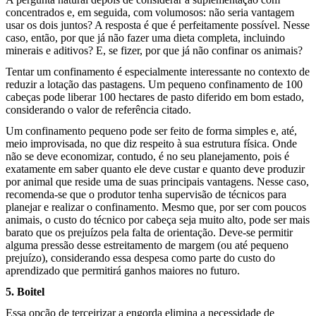
concentrados e, em seguida, com volumosos: não seria vantagem
usar os dois juntos? A resposta é que é perfeitamente possível. Nesse
caso, então, por que já não fazer uma dieta completa, incluindo
minerais e aditivos? E, se fizer, por que já não confinar os animais?
Tentar um confinamento é especialmente interessante no contexto de
reduzir a lotação das pastagens. Um pequeno confinamento de 100
cabeças pode liberar 100 hectares de pasto diferido em bom estado,
considerando o valor de referência citado.
Um confinamento pequeno pode ser feito de forma simples e, até,
meio improvisada, no que diz respeito à sua estrutura física. Onde
não se deve economizar, contudo, é no seu planejamento, pois é
exatamente em saber quanto ele deve custar e quanto deve produzir
por animal que reside uma de suas principais vantagens. Nesse caso,
recomenda-se que o produtor tenha supervisão de técnicos para
planejar e realizar o confinamento. Mesmo que, por ser com poucos
animais, o custo do técnico por cabeça seja muito alto, pode ser mais
barato que os prejuízos pela falta de orientação. Deve-se permitir
alguma pressão desse estreitamento de margem (ou até pequeno
prejuízo), considerando essa despesa como parte do custo do
aprendizado que permitirá ganhos maiores no futuro.
5. Boitel
Essa opção de terceirizar a engorda elimina a necessidade de