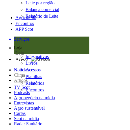
Leite por região
Balança comercial
Relatório de Leite
Agricultura
Encontros
APP Scot
Serviços
Loja
Loja
Informativos
Acessar
Livros
Notícias
Acessos
Clima
Planilhas
Artigos
Relatórios
TV Scot
Encontros
Podcasts
Agronegócio na mídia
Entrevistas
Agro sustentável
Cartas
Scot na mídia
Radar Sanitário