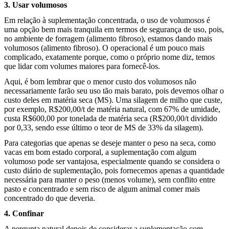
3. Usar volumosos
Em relação à suplementação concentrada, o uso de volumosos é
uma opção bem mais tranquila em termos de segurança de uso, pois,
no ambiente de forragem (alimento fibroso), estamos dando mais
volumosos (alimento fibroso). O operacional é um pouco mais
complicado, exatamente porque, como o próprio nome diz, temos
que lidar com volumes maiores para fornecê-los.
Aqui, é bom lembrar que o menor custo dos volumosos não
necessariamente farão seu uso tão mais barato, pois devemos olhar o
custo deles em matéria seca (MS). Uma silagem de milho que custe,
por exemplo, R$200,00/t de matéria natural, com 67% de umidade,
custa R$600,00 por tonelada de matéria seca (R$200,00/t dividido
por 0,33, sendo esse último o teor de MS de 33% da silagem).
Para categorias que apenas se deseje manter o peso na seca, como
vacas em bom estado corporal, a suplementação com algum
volumoso pode ser vantajosa, especialmente quando se considera o
custo diário de suplementação, pois fornecemos apenas a quantidade
necessária para manter o peso (menos volume), sem conflito entre
pasto e concentrado e sem risco de algum animal comer mais
concentrado do que deveria.
4. Confinar
A pergunta natural depois de considerar a suplementação com