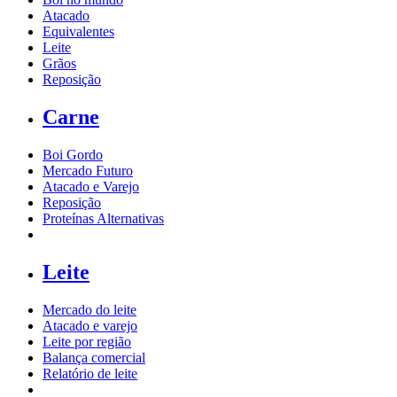
Atacado
Equivalentes
Leite
Grãos
Reposição
Carne
Boi Gordo
Mercado Futuro
Atacado e Varejo
Reposição
Proteínas Alternativas
Leite
Mercado do leite
Atacado e varejo
Leite por região
Balança comercial
Relatório de leite