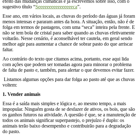
efeito das mudanças climáticas e já escrevemos sobre isso, com o
sugestivo título “
Seeeeeeeeeeeeeeeeca
”.
Esse ano, em vários locais, as chuvas do período das águas já foram
menos intensas e pararam antes da hora. A situação, então, não é de
folga em termos de pastagens, com uma “seca” inteira pela frente. E
não se tem bola de cristal para saber quando as chuvas efetivamente
voltarão. Nesse cenário, é aconselhável ter cautela, em geral sendo
melhor agir para aumentar a chance de sobrar pasto do que arriscar
faltar.
Ao contrário do texto que citamos acima, portanto, esse aqui lida
com ações que podem ser tomadas agora para minorar o problema
de falta de pasto e, também, para alertar o que devemos evitar fazer.
Listamos algumas opções para dar folga ao pasto até que as chuvas
voltem:
1. Vender animais
Essa é a saída mais simples e lógica e, ao mesmo tempo, a mais
impopular. Ninguém gosta de se desfazer de ativos, os bois, que são
os ganhos futuros na atividade. A questão é que, se a manutenção de
todos os animais significar superpastejo, o prejuízo é duplo: os
animais terão baixo desempenho e contribuirão para a degradação
do pasto.