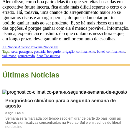
Além disso, como boa parte delas têm que ser feitas baseadas em
expectativa futura incerta, fica ainda mais difícil separar o certo e o
errado. Há, todavia, uma chance do arrependimento maior ao se
ignorar os riscos e amargar perdas, do que se lamentar por ter
podido ganhar mais ao ser prudente. E, se há mais riscos em uma
das opções, é porque ganhar com ela é menos provável. Informação,
técnica, experiência e instinto: é o que contamos nessa hora e que,
em longo prazo, deve garantir o melhor conjunto de escolhas.
<< Notícia Anterior
Próxima Notícia >>
Tags:
seca
,
pastagem
,
pecuária
,
boi gordo
,
irrigação
,
confinamento
,
boitel
,
confinamento
,
volumoso
,
concentrado
,
Scot Consultoria
Últimas Notícias
Prognóstico climático para a segunda semana de
agosto
8 ago. • 6h00
Semana será marcada por tempo seco em grande parte do país, com as
chuvas significativas concentradas na Região Sul e em trechos do litoral
nordestino.