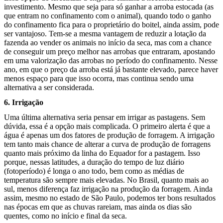
investimento. Mesmo que seja para só ganhar a arroba estocada (as
que entram no confinamento com o animal), quando todo o ganho
do confinamento fica para o proprietário do boitel, ainda assim, pode
ser vantajoso. Tem-se a mesma vantagem de reduzir a lotação da
fazenda ao vender os animais no início da seca, mas com a chance
de conseguir um preço melhor nas arrobas que entraram, apostando
em uma valorização das arrobas no período do confinamento. Nesse
ano, em que o preço da arroba está já bastante elevado, parece haver
menos espaço para que isso ocorra, mas continua sendo uma
alternativa a ser considerada.
6. Irrigação
Uma última alternativa seria pensar em irrigar as pastagens. Sem
dúvida, essa é a opção mais complicada. O primeiro alerta é que a
água é apenas um dos fatores de produção de forragem. A irrigação
tem tanto mais chance de alterar a curva de produção de forragens
quanto mais próximo da linha do Equador for a pastagem. Isso
porque, nessas latitudes, a duração do tempo de luz diário
(fotoperíodo) é longa o ano todo, bem como as médias de
temperatura são sempre mais elevadas. No Brasil, quanto mais ao
sul, menos diferença faz irrigação na produção da forragem. Ainda
assim, mesmo no estado de São Paulo, podemos ter bons resultados
nas épocas em que as chuvas rareiam, mas ainda os dias são
quentes, como no início e final da seca.