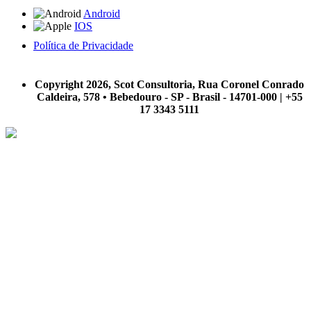
Android
IOS
Política de Privacidade
A Scot Consultoria não se responsabiliza por negócios realizados a partir das informações contidas em
nosso site.
Copyright 2026, Scot Consultoria, Rua Coronel Conrado
Caldeira, 578 • Bebedouro - SP - Brasil - 14701-000 | +55
17 3343 5111