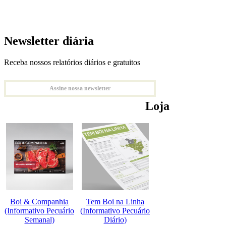
Newsletter diária
Receba nossos relatórios diários e gratuitos
Assine nossa newsletter
Loja
Boi & Companhia
Tem Boi na Linha
(Informativo Pecuário
(Informativo Pecuário
Semanal)
Diário)