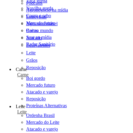
Vaca gorda
Podcasts
Novilha gorda
Agronegócio na mídia
Couro e sebo
Entrevistas
Mercado futuro
Agro sustentável
Cartas
Boi no mundo
Scot na mídia
Atacado
Radar Sanitário
Equivalentes
Leite
Grãos
Reposição
Carne
Carne
Boi gordo
Mercado futuro
Atacado e varejo
Reposição
Proteínas Alternativas
Leite
Leite
Ordenha Brasil
Mercado do Leite
Atacado e varejo