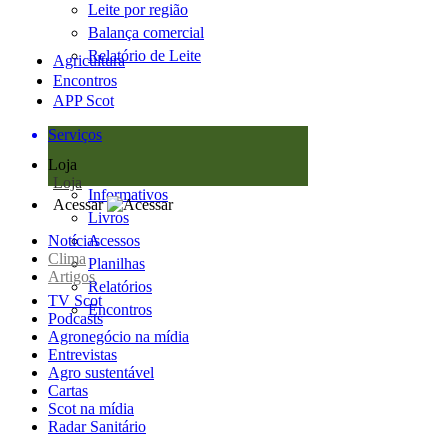
Leite por região
Balança comercial
Relatório de Leite
Agricultura
Encontros
APP Scot
Serviços
Loja
Loja
Informativos
Acessar
Livros
Notícias
Acessos
Clima
Planilhas
Artigos
Relatórios
TV Scot
Encontros
Podcasts
Agronegócio na mídia
Entrevistas
Agro sustentável
Cartas
Scot na mídia
Radar Sanitário