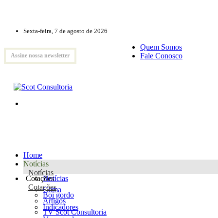
Sexta-feira, 7 de agosto de 2026
Quem Somos
Fale Conosco
Assine nossa newsletter
Home
Notícias
Notícias
Cotações
Notícias
Cotações
Clima
Boi gordo
Artigos
Indicadores
TV Scot Consultoria