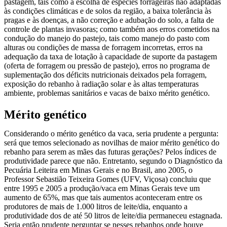
pastagem, tais como a escolha de espécies forrageiras não adaptadas
às condições climáticas e de solos da região, a baixa tolerância às
pragas e às doenças, a não correção e adubação do solo, a falta de
controle de plantas invasoras; como também aos erros cometidos na
condução do manejo do pastejo, tais como manejo do pasto com
alturas ou condições de massa de forragem incorretas, erros na
adequação da taxa de lotação à capacidade de suporte da pastagem
(oferta de forragem ou pressão de pastejo), erros no programa de
suplementação dos déficits nutricionais deixados pela forragem,
exposição do rebanho à radiação solar e às altas temperaturas
ambiente, problemas sanitários e vacas de baixo mérito genético.
Mérito genético
Considerando o mérito genético da vaca, seria prudente a pergunta:
será que temos selecionado as novilhas de maior mérito genético do
rebanho para serem as mães das futuras gerações? Pelos índices de
produtividade parece que não. Entretanto, segundo o Diagnóstico da
Pecuária Leiteira em Minas Gerais e no Brasil, ano 2005, o
Professor Sebastião Teixeira Gomes (UFV, Viçosa) concluiu que
entre 1995 e 2005 a produção/vaca em Minas Gerais teve um
aumento de 65%, mas que tais aumentos aconteceram entre os
produtores de mais de 1.000 litros de leite/dia, enquanto a
produtividade dos de até 50 litros de leite/dia permaneceu estagnada.
Seria então prudente perguntar se nesses rebanhos onde houve