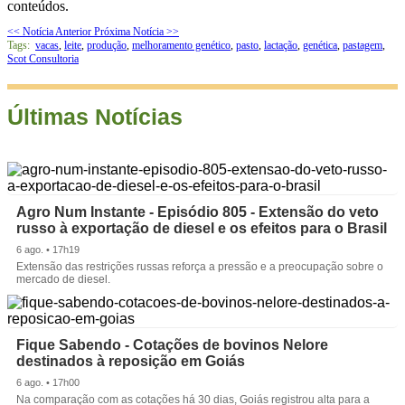
conteúdos.
<< Notícia Anterior
Próxima Notícia >>
Tags:
vacas
,
leite
,
produção
,
melhoramento genético
,
pasto
,
lactação
,
genética
,
pastagem
,
Scot Consultoria
Últimas Notícias
Agro Num Instante - Episódio 805 - Extensão do veto
russo à exportação de diesel e os efeitos para o Brasil
6 ago. • 17h19
Extensão das restrições russas reforça a pressão e a preocupação sobre o
mercado de diesel.
Fique Sabendo - Cotações de bovinos Nelore
destinados à reposição em Goiás
6 ago. • 17h00
Na comparação com as cotações há 30 dias, Goiás registrou alta para a