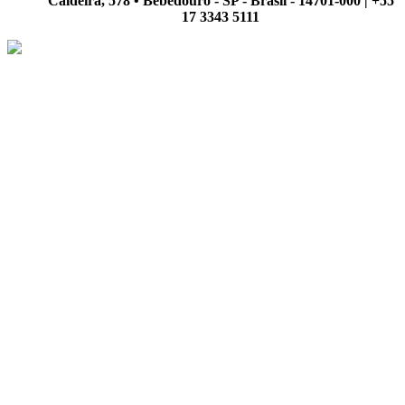
Caldeira, 578 • Bebedouro - SP - Brasil - 14701-000 | +55
17 3343 5111