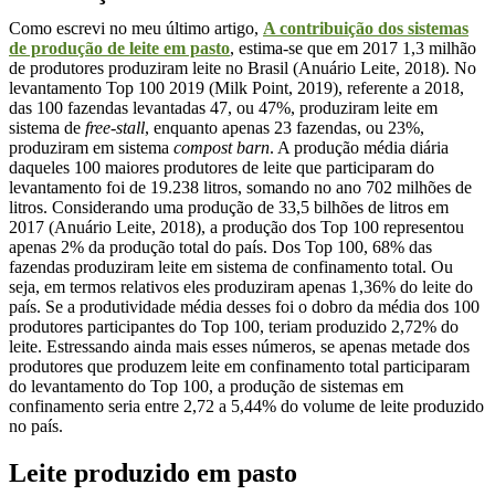
Como escrevi no meu último artigo,
A contribuição dos sistemas
de produção de leite em pasto
, estima-se que em 2017 1,3 milhão
de produtores produziram leite no Brasil (Anuário Leite, 2018). No
levantamento Top 100 2019 (Milk Point, 2019), referente a 2018,
das 100 fazendas levantadas 47, ou 47%, produziram leite em
sistema de
free-stall
, enquanto apenas 23 fazendas, ou 23%,
produziram em sistema
compost barn
. A produção média diária
daqueles 100 maiores produtores de leite que participaram do
levantamento foi de 19.238 litros, somando no ano 702 milhões de
litros. Considerando uma produção de 33,5 bilhões de litros em
2017 (Anuário Leite, 2018), a produção dos Top 100 representou
apenas 2% da produção total do país. Dos Top 100, 68% das
fazendas produziram leite em sistema de confinamento total. Ou
seja, em termos relativos eles produziram apenas 1,36% do leite do
país. Se a produtividade média desses foi o dobro da média dos 100
produtores participantes do Top 100, teriam produzido 2,72% do
leite. Estressando ainda mais esses números, se apenas metade dos
produtores que produzem leite em confinamento total participaram
do levantamento do Top 100, a produção de sistemas em
confinamento seria entre 2,72 a 5,44% do volume de leite produzido
no país.
Leite produzido em pasto