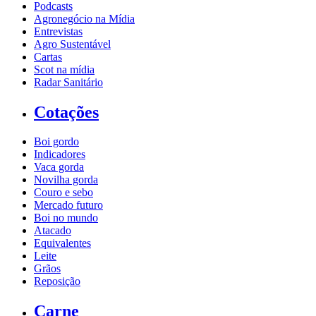
Podcasts
Agronegócio na Mídia
Entrevistas
Agro Sustentável
Cartas
Scot na mídia
Radar Sanitário
Cotações
Boi gordo
Indicadores
Vaca gorda
Novilha gorda
Couro e sebo
Mercado futuro
Boi no mundo
Atacado
Equivalentes
Leite
Grãos
Reposição
Carne