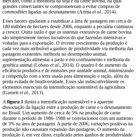
mercado, como a moratória da soja e da carne bovina, na qual
grandes comerciantes se comprometeram a evitar compras de
commodities
ligadas ao desmatamento (Arima
et al
., 2014).
Esses fatores ajudaram a estabilizar a área de pastagem em cerca de
180 milhões de hectares desde 2006, enquanto a pecuária continuou
a crescer. Outra razão é que os sistemas extensivos de carne bovina
são simplesmente menos lucrativos do que fazendas intensivas e
voltadas para a exportação. O recente crescimento da produção é
cada vez mais atribuível a ganhos de produtividade via melhoria das
pastagens existentes, melhoria no desempenho animal,
suplementação alimentar a pasto e em confinamento e melhoria da
genética animal (Lobato
et al
., 2014). O quadro é de aumento da
eficiência produtiva e de emissões por unidade animal, minimizando
a competição com a terra usada para alimentação e ração, além da
perda evitada de biodiversidade. Esses são indiscutivelmente os
elementos essenciais da intensificação sustentável da agricultura
(Garnett
et al
., 2013).
A
figura 1
ilustra a intensificação sustentável e a aparente
dissociação da ligação entre a produção de carne e o desmatamento
no Brasil. Um aumento de cerca de 5% na produção de carne
durante o período de 1986–1988 se correlacionou com um aumento
de 3% na área de pastagem. A partir de 2006, variações positivas na
produção não causaram expansão das pastagens. O aumento da
produção é, em vez disso, explicado pelos ganhos de produtividade