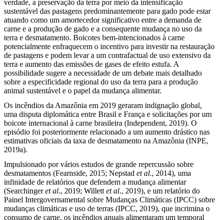
verdade, a preservação da terra por meio da intensificação
sustentável das pastagens predominantemente para gado pode estar
atuando como um amortecedor significativo entre a demanda de
carne e a produção de gado e a consequente mudança no uso da
terra e desmatamento. Boicotes bem-intencionados à carne
potencialmente enfraquecem o incentivo para investir na restauração
de pastagens e podem levar a um contrafactual de uso extensivo da
terra e aumento das emissões de gases de efeito estufa. A
possibilidade sugere a necessidade de um debate mais detalhado
sobre a especificidade regional do uso da terra para a produção
animal sustentável e o papel da mudança alimentar.
Os incêndios da Amazônia em 2019 geraram indignação global,
uma disputa diplomática entre Brasil e França e solicitações por um
boicote internacional à carne brasileira (Independent, 2019). O
episódio foi posteriormente relacionado a um aumento drástico nas
estimativas oficiais da taxa de desmatamento na Amazônia (INPE,
2019a).
Impulsionado por vários estudos de grande repercussão sobre
desmatamentos (Fearnside, 2015; Nepstad
et al
., 2014), uma
infinidade de relatórios que defendem a mudança alimentar
(Searchinger
et al
., 2019; Willett
et al
., 2019), e um relatório do
Painel Intergovernamental sobre Mudanças Climáticas (IPCC) sobre
mudanças climáticas e uso de terras (IPCC, 2019), que incrimina o
consumo de carne, os incêndios anuais alimentaram um temporal