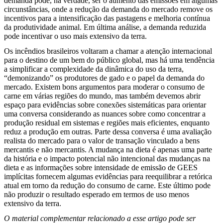
demanda pode, na verdade, ser o aumento das emissões em algumas
circunstâncias, onde a redução da demanda do mercado remove os
incentivos para a intensificação das pastagens e melhoria contínua
da produtividade animal. Em última análise, a demanda reduzida
pode incentivar o uso mais extensivo da terra.
Os incêndios brasileiros voltaram a chamar a atenção internacional
para o destino de um bem do público global, mas há uma tendência
a simplificar a complexidade da dinâmica do uso da terra,
“demonizando” os produtores de gado e o papel da demanda do
mercado. Existem bons argumentos para moderar o consumo de
carne em várias regiões do mundo, mas também devemos abrir
espaço para evidências sobre conexões sistemáticas para orientar
uma conversa considerando as nuances sobre como concentrar a
produção residual em sistemas e regiões mais eficientes, enquanto
reduz a produção em outras. Parte dessa conversa é uma avaliação
realista do mercado para o valor de transação vinculado a bens
mercantis e não mercantis. A mudança na dieta é apenas uma parte
da história e o impacto potencial não intencional das mudanças na
dieta e as informações sobre intensidade de emissão de GEES
implícitas fornecem algumas evidências para reequilibrar a retórica
atual em torno da redução do consumo de carne. Este último pode
não produzir o resultado esperado em termos de uso menos
extensivo da terra.
O material complementar relacionado a esse artigo pode ser