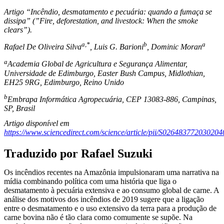
Artigo “Incêndio, desmatamento e pecuária: quando a fumaça se
dissipa” (”Fire, deforestation, and livestock: When the smoke
clears”).
a,*
b
a
Rafael De Oliveira Silva
, Luis G. Barioni
, Dominic Moran
a
Academia Global de Agricultura e Segurança Alimentar,
Universidade de Edimburgo, Easter Bush Campus, Midlothian,
EH25 9RG, Edimburgo, Reino Unido
b
Embrapa Informática Agropecuária, CEP 13083-886, Campinas,
SP, Brasil
Artigo disponível em
https://www.sciencedirect.com/science/article/pii/S026483772030204
Traduzido por Rafael Suzuki
Os incêndios recentes na Amazônia impulsionaram uma narrativa na
mídia combinando política com uma história que liga o
desmatamento à pecuária extensiva e ao consumo global de carne. A
análise dos motivos dos incêndios de 2019 sugere que a ligação
entre o desmatamento e o uso extensivo da terra para a produção de
carne bovina não é tão clara como comumente se supõe. Na