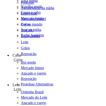
Vaca gorda
Podcasts
Novilha gorda
Agronegócio na mídia
Couro e sebo
Entrevistas
Mercado futuro
Agro sustentável
Cartas
Boi no mundo
Scot na mídia
Atacado
Radar Sanitário
Equivalentes
Leite
Grãos
Reposição
Carne
Carne
Boi gordo
Mercado futuro
Atacado e varejo
Reposição
Proteínas Alternativas
Leite
Leite
Ordenha Brasil
Mercado do Leite
Atacado e varejo