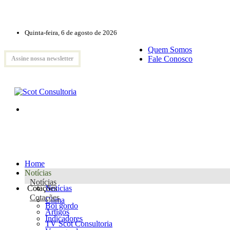
Quinta-feira, 6 de agosto de 2026
Quem Somos
Fale Conosco
Assine nossa newsletter
Home
Notícias
Notícias
Cotações
Notícias
Cotações
Clima
Boi gordo
Artigos
Indicadores
TV Scot Consultoria