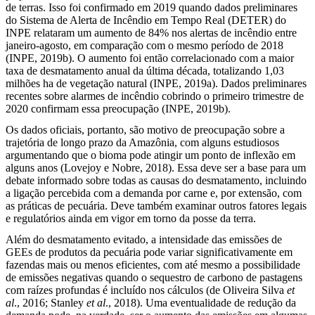
de terras. Isso foi confirmado em 2019 quando dados preliminares
do Sistema de Alerta de Incêndio em Tempo Real (DETER) do
INPE relataram um aumento de 84% nos alertas de incêndio entre
janeiro-agosto, em comparação com o mesmo período de 2018
(INPE, 2019b). O aumento foi então correlacionado com a maior
taxa de desmatamento anual da última década, totalizando 1,03
milhões ha de vegetação natural (INPE, 2019a). Dados preliminares
recentes sobre alarmes de incêndio cobrindo o primeiro trimestre de
2020 confirmam essa preocupação (INPE, 2019b).
Os dados oficiais, portanto, são motivo de preocupação sobre a
trajetória de longo prazo da Amazônia, com alguns estudiosos
argumentando que o bioma pode atingir um ponto de inflexão em
alguns anos (Lovejoy e Nobre, 2018). Essa deve ser a base para um
debate informado sobre todas as causas do desmatamento, incluindo
a ligação percebida com a demanda por carne e, por extensão, com
as práticas de pecuária. Deve também examinar outros fatores legais
e regulatórios ainda em vigor em torno da posse da terra.
Além do desmatamento evitado, a intensidade das emissões de
GEEs de produtos da pecuária pode variar significativamente em
fazendas mais ou menos eficientes, com até mesmo a possibilidade
de emissões negativas quando o sequestro de carbono de pastagens
com raízes profundas é incluído nos cálculos (de Oliveira Silva
et
al
., 2016; Stanley
et al
., 2018). Uma eventualidade de redução da