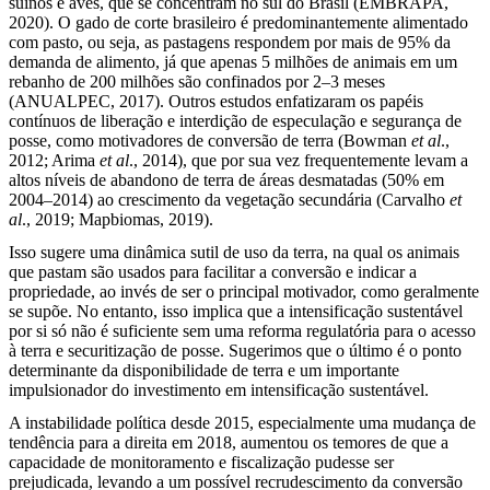
suínos e aves, que se concentram no sul do Brasil (EMBRAPA,
2020). O gado de corte brasileiro é predominantemente alimentado
com pasto, ou seja, as pastagens respondem por mais de 95% da
demanda de alimento, já que apenas 5 milhões de animais em um
rebanho de 200 milhões são confinados por 2–3 meses
(ANUALPEC, 2017). Outros estudos enfatizaram os papéis
contínuos de liberação e interdição de especulação e segurança de
posse, como motivadores de conversão de terra (Bowman
et al
.,
2012; Arima
et al
., 2014), que por sua vez frequentemente levam a
altos níveis de abandono de terra de áreas desmatadas (50% em
2004–2014) ao crescimento da vegetação secundária (Carvalho
et
al
., 2019; Mapbiomas, 2019).
Isso sugere uma dinâmica sutil de uso da terra, na qual os animais
que pastam são usados para facilitar a conversão e indicar a
propriedade, ao invés de ser o principal motivador, como geralmente
se supõe. No entanto, isso implica que a intensificação sustentável
por si só não é suficiente sem uma reforma regulatória para o acesso
à terra e securitização de posse. Sugerimos que o último é o ponto
determinante da disponibilidade de terra e um importante
impulsionador do investimento em intensificação sustentável.
A instabilidade política desde 2015, especialmente uma mudança de
tendência para a direita em 2018, aumentou os temores de que a
capacidade de monitoramento e fiscalização pudesse ser
prejudicada, levando a um possível recrudescimento da conversão