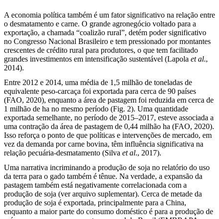
A economia política também é um fator significativo na relação entre
o desmatamento e carne. O grande agronegócio voltado para a
exportação, a chamada “coalizão rural”, detém poder significativo
no Congresso Nacional Brasileiro e tem pressionado por montantes
crescentes de crédito rural para produtores, o que tem facilitado
grandes investimentos em intensificação sustentável (Lapola
et al
.,
2014).
Entre 2012 e 2014, uma média de 1,5 milhão de toneladas de
equivalente peso-carcaça foi exportada para cerca de 90 países
(FAO, 2020), enquanto a área de pastagem foi reduzida em cerca de
1 milhão de ha no mesmo período (Fig. 2). Uma quantidade
exportada semelhante, no período de 2015–2017, esteve associada a
uma contração da área de pastagem de 0,44 milhão ha (FAO, 2020).
Isso reforça o ponto de que políticas e intervenções de mercado, em
vez da demanda por carne bovina, têm influência significativa na
relação pecuária-desmatamento (Silva
et al
., 2017).
Uma narrativa incriminando a produção de soja no relatório do uso
da terra para o gado também é tênue. Na verdade, a expansão da
pastagem também está negativamente correlacionada com a
produção de soja (ver arquivo suplementar). Cerca de metade da
produção de soja é exportada, principalmente para a China,
enquanto a maior parte do consumo doméstico é para a produção de