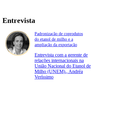
Entrevista
Padronização de coprodutos
do etanol de milho e a
ampliação da exportação
Entrevista com a gerente de
relações internacionais na
União Nacional do Etanol de
Milho (UNEM)., Andréa
Veríssimo