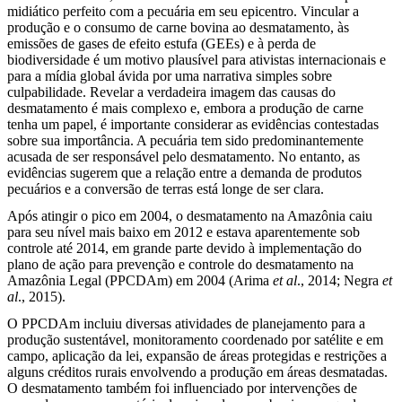
midiático perfeito com a pecuária em seu epicentro. Vincular a
produção e o consumo de carne bovina ao desmatamento, às
emissões de gases de efeito estufa (GEEs) e à perda de
biodiversidade é um motivo plausível para ativistas internacionais e
para a mídia global ávida por uma narrativa simples sobre
culpabilidade. Revelar a verdadeira imagem das causas do
desmatamento é mais complexo e, embora a produção de carne
tenha um papel, é importante considerar as evidências contestadas
sobre sua importância. A pecuária tem sido predominantemente
acusada de ser responsável pelo desmatamento. No entanto, as
evidências sugerem que a relação entre a demanda de produtos
pecuários e a conversão de terras está longe de ser clara.
Após atingir o pico em 2004, o desmatamento na Amazônia caiu
para seu nível mais baixo em 2012 e estava aparentemente sob
controle até 2014, em grande parte devido à implementação do
plano de ação para prevenção e controle do desmatamento na
Amazônia Legal (PPCDAm) em 2004 (Arima
et al
., 2014; Negra
et
al
., 2015).
O PPCDAm incluiu diversas atividades de planejamento para a
produção sustentável, monitoramento coordenado por satélite e em
campo, aplicação da lei, expansão de áreas protegidas e restrições a
alguns créditos rurais envolvendo a produção em áreas desmatadas.
O desmatamento também foi influenciado por intervenções de