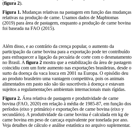
(
figura 2
).
Figura 1.
Mudanças relativas na pastagem em função das mudanças
relativas na produção de carne. Usamos dados de Mapbiomas
(2019) para área de pastagem, enquanto a produção de carne bovina
foi baseada na FAO (2015).
Além disso, e ao contrário da crença popular, o aumento da
participação da carne bovina para a exportação pode ter contribuído
para enfraquecer a ligação da pecuária de corte com o desmatamento
no Brasil. A
figura 2
mostra que a estabilização da área de pastagem
coincidiu com um forte aumento nas exportações brasileiras, desde o
surto da doença da vaca louca em 2001 na Europa. O episódio deu
ao produto brasileiro uma vantagem competitiva, pois os animais
alimentados em pasto não são tão suscetíveis à doença e estavam
sujeitos a regulamentações ambientais internacionais mais rígidas.
Figura 2.
Área relativa de pastagem e produtividade de carne
bovina (FAO, 2020) em relação à média de 1985-87, em função dos
períodos (eixo y primário) e exportações de carne bovina (eixo y
secundário). A produtividade da carne bovina é calculada em kg de
carne bovina em peso de carcaça equivalente por tonelada por ano.
Veja detalhes de cálculo e análise estatística no arquivo suplementar.