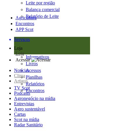
Leite por região
Balança comercial
Relatório de Leite
Agricultura
Encontros
APP Scot
Serviços
Loja
Loja
Informativos
Acessar
Livros
Notícias
Acessos
Clima
Planilhas
Artigos
Relatórios
TV Scot
Encontros
Podcasts
Agronegócio na mídia
Entrevistas
Agro sustentável
Cartas
Scot na mídia
Radar Sanitário